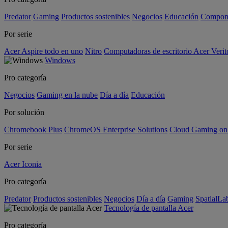
Predator
Gaming
Productos sostenibles
Negocios
Educación
Compon
Por serie
Acer Aspire todo en uno
Nitro
Computadoras de escritorio Acer Verit
Windows
Pro categoría
Negocios
Gaming en la nube
Día a día
Educación
Por solución
Chromebook Plus
ChromeOS Enterprise Solutions
Cloud Gaming o
Por serie
Acer Iconia
Pro categoría
Predator
Productos sostenibles
Negocios
Día a día
Gaming
SpatialL
Tecnología de pantalla Acer
Pro categoría