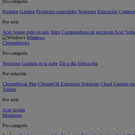
Pro categoría
Predator
Gaming
Productos sostenibles
Negocios
Educación
Compon
Por serie
Acer Aspire todo en uno
Nitro
Computadoras de escritorio Acer Verit
Windows
Chromebooks
Pro categoría
Negocios
Gaming en la nube
Día a día
Educación
Por solución
Chromebook Plus
ChromeOS Enterprise Solutions
Cloud Gaming o
Tablets
Por serie
Acer Iconia
Monitores
Pro categoría