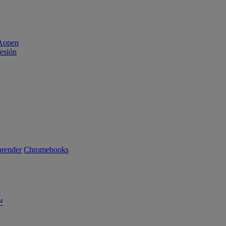
sesión
render
Chromebooks
™