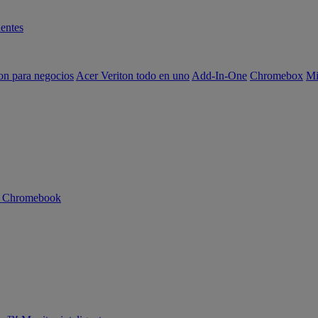
entes
on para negocios
Acer Veriton todo en uno
Add-In-One
Chromebox
Mi
n Chromebook