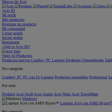
Marcas de Acer
Acer ID
Mi perfil
Mis productos
Registrar un producto
Mi comunidad
Cerrar sesión
Iniciar sesión
Registrarse
¿Qué es Acer ID?
Store
AI
Productos
Productos nuevos
Copilot+ PC
Laptops
Desktops
Chromebooks
Tabl
Pro categoría
Copilot+ PC
PC con IA
Gaming
Productos sostenibles
Profesional
Ap
Por serie
Predator
Acer Swift
Acer Aspire
Acer Nitro
Acer TravelMate
Windows
Laptops Acer con AMD Ryzen
Pro categoría