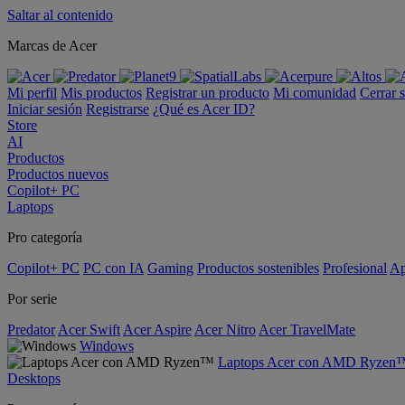
Saltar al contenido
Marcas de Acer
Mi perfil
Mis productos
Registrar un producto
Mi comunidad
Cerrar 
Iniciar sesión
Registrarse
¿Qué es Acer ID?
Store
AI
Productos
Productos nuevos
Copilot+ PC
Laptops
Pro categoría
Copilot+ PC
PC con IA
Gaming
Productos sostenibles
Profesional
Ap
Por serie
Predator
Acer Swift
Acer Aspire
Acer Nitro
Acer TravelMate
Windows
Laptops Acer con AMD Ryzen
Desktops