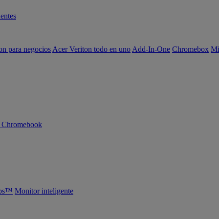
entes
on para negocios
Acer Veriton todo en uno
Add-In-One
Chromebox
Mi
n Chromebook
abs™
Monitor inteligente