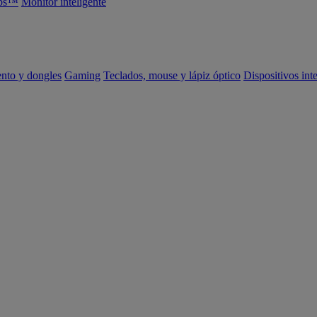
abs™
Monitor inteligente
ento y dongles
Gaming
Teclados, mouse y lápiz óptico
Dispositivos int