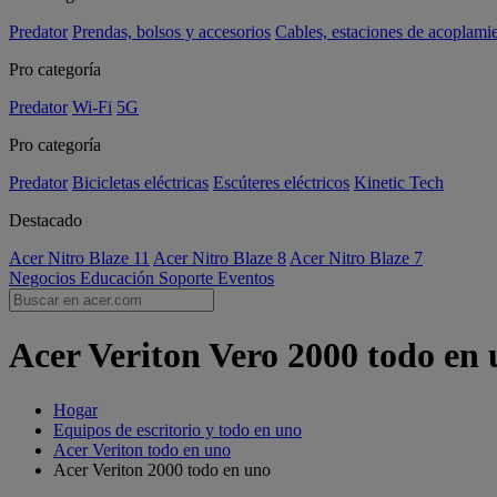
Predator
Prendas, bolsos y accesorios
Cables, estaciones de acoplami
Pro categoría
Predator
Wi-Fi
5G
Pro categoría
Predator
Bicicletas eléctricas
Escúteres eléctricos
Kinetic Tech
Destacado
Acer Nitro Blaze 11
Acer Nitro Blaze 8
Acer Nitro Blaze 7
Negocios
Educación
Soporte
Eventos
Acer Veriton Vero 2000 todo en 
Hogar
Equipos de escritorio y todo en uno
Acer Veriton todo en uno
Acer Veriton 2000 todo en uno