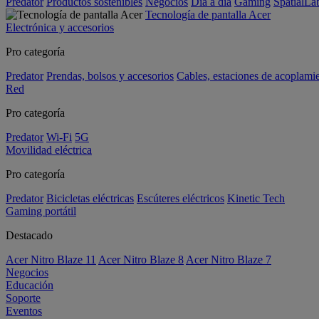
Predator
Productos sostenibles
Negocios
Día a día
Gaming
SpatialL
Tecnología de pantalla Acer
Electrónica y accesorios
Pro categoría
Predator
Prendas, bolsos y accesorios
Cables, estaciones de acoplami
Red
Pro categoría
Predator
Wi-Fi
5G
Movilidad eléctrica
Pro categoría
Predator
Bicicletas eléctricas
Escúteres eléctricos
Kinetic Tech
Gaming portátil
Destacado
Acer Nitro Blaze 11
Acer Nitro Blaze 8
Acer Nitro Blaze 7
Negocios
Educación
Soporte
Eventos