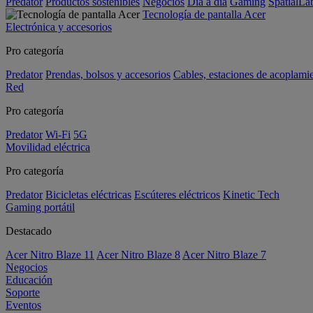
Predator
Productos sostenibles
Negocios
Día a día
Gaming
SpatialL
Tecnología de pantalla Acer
Electrónica y accesorios
Pro categoría
Predator
Prendas, bolsos y accesorios
Cables, estaciones de acoplami
Red
Pro categoría
Predator
Wi-Fi
5G
Movilidad eléctrica
Pro categoría
Predator
Bicicletas eléctricas
Escúteres eléctricos
Kinetic Tech
Gaming portátil
Destacado
Acer Nitro Blaze 11
Acer Nitro Blaze 8
Acer Nitro Blaze 7
Negocios
Educación
Soporte
Eventos