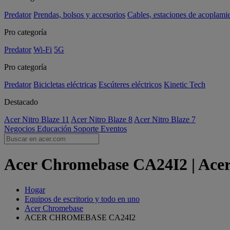
Predator
Prendas, bolsos y accesorios
Cables, estaciones de acoplami
Pro categoría
Predator
Wi-Fi
5G
Pro categoría
Predator
Bicicletas eléctricas
Escúteres eléctricos
Kinetic Tech
Destacado
Acer Nitro Blaze 11
Acer Nitro Blaze 8
Acer Nitro Blaze 7
Negocios
Educación
Soporte
Eventos
Acer Chromebase CA24I2 | Acer
Hogar
Equipos de escritorio y todo en uno
Acer Chromebase
ACER CHROMEBASE CA24I2