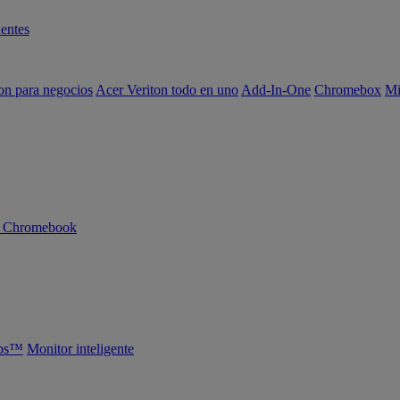
entes
on para negocios
Acer Veriton todo en uno
Add-In-One
Chromebox
Mi
n Chromebook
abs™
Monitor inteligente