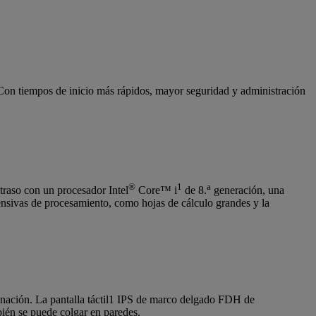
 Con tiempos de inicio más rápidos, mayor seguridad y administración
®
1
a
etraso con un procesador Intel
Core™ i
de 8.
generación, una
nsivas de procesamiento, como hojas de cálculo grandes y la
minación. La pantalla táctil1 IPS de marco delgado FDH de
bién se puede colgar en paredes.