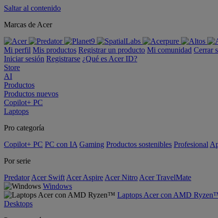
Saltar al contenido
Marcas de Acer
Mi perfil
Mis productos
Registrar un producto
Mi comunidad
Cerrar 
Iniciar sesión
Registrarse
¿Qué es Acer ID?
Store
AI
Productos
Productos nuevos
Copilot+ PC
Laptops
Pro categoría
Copilot+ PC
PC con IA
Gaming
Productos sostenibles
Profesional
Ap
Por serie
Predator
Acer Swift
Acer Aspire
Acer Nitro
Acer TravelMate
Windows
Laptops Acer con AMD Ryzen
Desktops