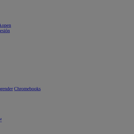
sesión
render
Chromebooks
™