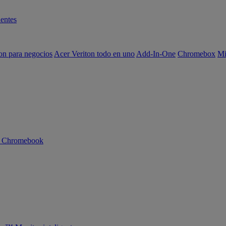
entes
on para negocios
Acer Veriton todo en uno
Add-In-One
Chromebox
Mi
n Chromebook