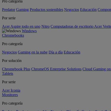
Pro categoría
Predator
Gaming
Productos sostenibles
Negocios
Educación
Compon
Por serie
Acer Aspire todo en uno
Nitro
Computadoras de escritorio Acer Verit
Windows
Chromebooks
Pro categoría
Negocios
Gaming en la nube
Día a día
Educación
Por solución
Chromebook Plus
ChromeOS Enterprise Solutions
Cloud Gaming o
Tablets
Por serie
Acer Iconia
Monitores
Pro categoría