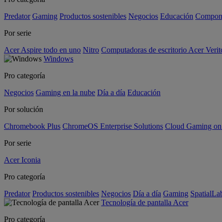
Predator
Gaming
Productos sostenibles
Negocios
Educación
Compon
Por serie
Acer Aspire todo en uno
Nitro
Computadoras de escritorio Acer Verit
Windows
Pro categoría
Negocios
Gaming en la nube
Día a día
Educación
Por solución
Chromebook Plus
ChromeOS Enterprise Solutions
Cloud Gaming o
Por serie
Acer Iconia
Pro categoría
Predator
Productos sostenibles
Negocios
Día a día
Gaming
SpatialL
Tecnología de pantalla Acer
Pro categoría