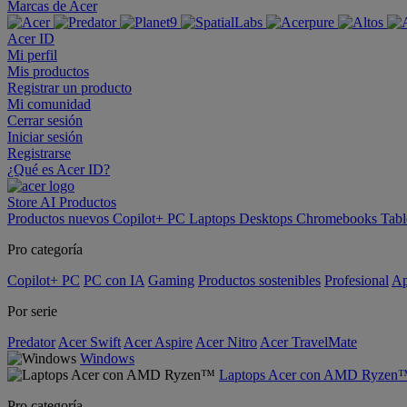
Marcas de Acer
Acer ID
Mi perfil
Mis productos
Registrar un producto
Mi comunidad
Cerrar sesión
Iniciar sesión
Registrarse
¿Qué es Acer ID?
Store
AI
Productos
Productos nuevos
Copilot+ PC
Laptops
Desktops
Chromebooks
Tabl
Pro categoría
Copilot+ PC
PC con IA
Gaming
Productos sostenibles
Profesional
Ap
Por serie
Predator
Acer Swift
Acer Aspire
Acer Nitro
Acer TravelMate
Windows
Laptops Acer con AMD Ryzen
Pro categoría