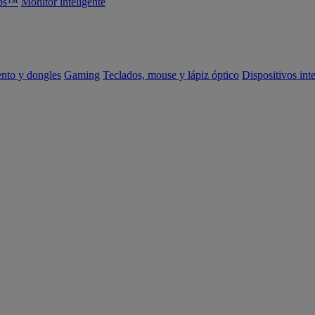
abs™
Monitor inteligente
ento y dongles
Gaming
Teclados, mouse y lápiz óptico
Dispositivos int