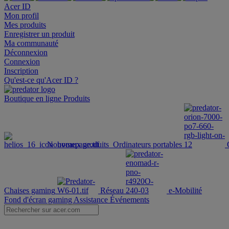
Acer ID
Mon profil
Mes produits
Enregistrer un produit
Ma communauté
Déconnexion
Connexion
Inscription
Qu'est-ce qu'Acer ID ?
Boutique en ligne
Produits
Nouveaux produits
Ordinateurs portables
Chaises gaming
Réseau
e-Mobilité
Fond d'écran gaming
Assistance
Événements