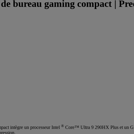
ureau gaming compact | Predat
®
mpact intègre un processeur Intel
Core™ Ultra 9 290HX Plus et un
pression.