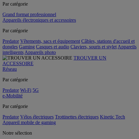
Par catégorie
Grand format professionnel
Appareils électroniques et accessoires
Par catégorie
Predator
Vêtements, sacs et équipement
Câbles, stations d'accueil et
dongles
Gaming
Casques et audio
Claviers, souris et stylet
Appareils
intelligents
Appareils photo
TROUVER UN
ACCESSOIRE
Réseau
Par catégorie
Predator
Wi-Fi
5G
e-Mobilité
Par catégorie
Predator
Vélos électriques
Trottinettes électriques
Kinetic Tech
Appareil mobile de gaming
Notre sélection