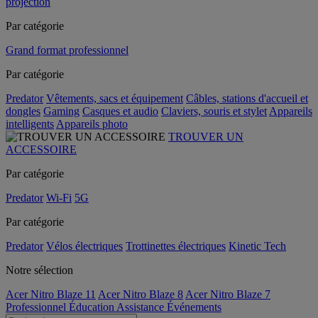
projection
Par catégorie
Grand format professionnel
Par catégorie
Predator
Vêtements, sacs et équipement
Câbles, stations d'accueil et
dongles
Gaming
Casques et audio
Claviers, souris et stylet
Appareils
intelligents
Appareils photo
TROUVER UN
ACCESSOIRE
Par catégorie
Predator
Wi-Fi
5G
Par catégorie
Predator
Vélos électriques
Trottinettes électriques
Kinetic Tech
Notre sélection
Acer Nitro Blaze 11
Acer Nitro Blaze 8
Acer Nitro Blaze 7
Professionnel
Éducation
Assistance
Événements