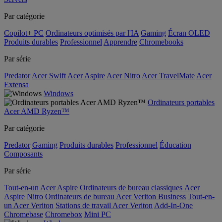
Par catégorie
Copilot+ PC
Ordinateurs optimisés par l'IA
Gaming
Écran OLED
Produits durables
Professionnel
Apprendre
Chromebooks
Par série
Predator
Acer Swift
Acer Aspire
Acer Nitro
Acer TravelMate
Acer
Extensa
Windows
Ordinateurs portables
Acer AMD Ryzen™
Par catégorie
Predator
Gaming
Produits durables
Professionnel
Éducation
Composants
Par série
Tout-en-un Acer Aspire
Ordinateurs de bureau classiques Acer
Aspire
Nitro
Ordinateurs de bureau Acer Veriton Business
Tout-en-
un Acer Veriton
Stations de travail Acer Veriton
Add-In-One
Chromebase
Chromebox
Mini PC