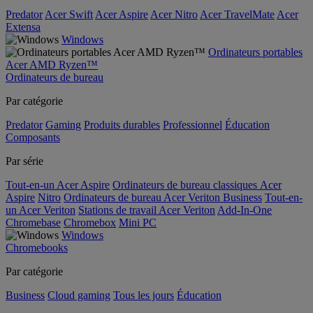
Predator
Acer Swift
Acer Aspire
Acer Nitro
Acer TravelMate
Acer
Extensa
Windows
Ordinateurs portables
Acer AMD Ryzen™
Ordinateurs de bureau
Par catégorie
Predator
Gaming
Produits durables
Professionnel
Éducation
Composants
Par série
Tout-en-un Acer Aspire
Ordinateurs de bureau classiques Acer
Aspire
Nitro
Ordinateurs de bureau Acer Veriton Business
Tout-en-
un Acer Veriton
Stations de travail Acer Veriton
Add-In-One
Chromebase
Chromebox
Mini PC
Windows
Chromebooks
Par catégorie
Business
Cloud gaming
Tous les jours
Éducation