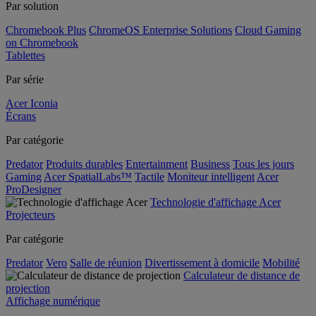
Par solution
Chromebook Plus
ChromeOS Enterprise Solutions
Cloud Gaming
on Chromebook
Tablettes
Par série
Acer Iconia
Écrans
Par catégorie
Predator
Produits durables
Entertainment
Business
Tous les jours
Gaming
Acer SpatialLabs™
Tactile
Moniteur intelligent
Acer
ProDesigner
Technologie d'affichage Acer
Projecteurs
Par catégorie
Predator
Vero
Salle de réunion
Divertissement à domicile
Mobilité
Calculateur de distance de
projection
Affichage numérique