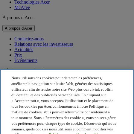
Technologies Acer
McAfee
À propos d'Acer
À propos d'Acer
Contactez-nous
Relations avec les investisseurs
Actualités
Prix
Événements
Développement durable
Nous utilisons des cookies pour détecter les préférences,
Développement durable
améliorer la navigation sur le site Web, générer des statistiques
utilisateur afin de rendre notre site Web plus convivial, et offrir
Responsabilité sociale de l'entreprise
du contenu et des publicités personnalisés. En cliquant sur
Empreinte carbone du produit
« Accepter tout », vous acceptez l'utilisation et le placement de
Project Humanity
tous les cookies par Acer, conformément à notre Politique en
Earthion
matière de cookies. Vous pouvez retirer votre consentement à
tout moment. Sous « Paramètres des cookie », vous pouvez gérer
Politique de confidentialité
Politique en matière de cookies
vos préférences pour chaque type de cookie. Découvrez qui nous
Mentions légales
sommes, quels cookies nous utilisons et comment modifier vos