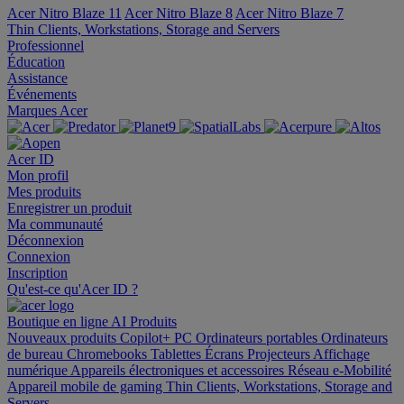
Acer Nitro Blaze 11
Acer Nitro Blaze 8
Acer Nitro Blaze 7
Thin Clients, Workstations, Storage and Servers
Professionnel
Éducation
Assistance
Événements
Marques Acer
Acer ID
Mon profil
Mes produits
Enregistrer un produit
Ma communauté
Déconnexion
Connexion
Inscription
Qu'est-ce qu'Acer ID ?
Boutique en ligne
AI
Produits
Nouveaux produits
Copilot+ PC
Ordinateurs portables
Ordinateurs
de bureau
Chromebooks
Tablettes
Écrans
Projecteurs
Affichage
numérique
Appareils électroniques et accessoires
Réseau
e-Mobilité
Appareil mobile de gaming
Thin Clients, Workstations, Storage and
Servers