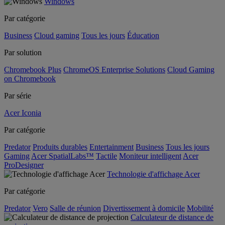
Windows
Par catégorie
Business
Cloud gaming
Tous les jours
Éducation
Par solution
Chromebook Plus
ChromeOS Enterprise Solutions
Cloud Gaming
on Chromebook
Par série
Acer Iconia
Par catégorie
Predator
Produits durables
Entertainment
Business
Tous les jours
Gaming
Acer SpatialLabs™
Tactile
Moniteur intelligent
Acer
ProDesigner
Technologie d'affichage Acer
Par catégorie
Predator
Vero
Salle de réunion
Divertissement à domicile
Mobilité
Calculateur de distance de