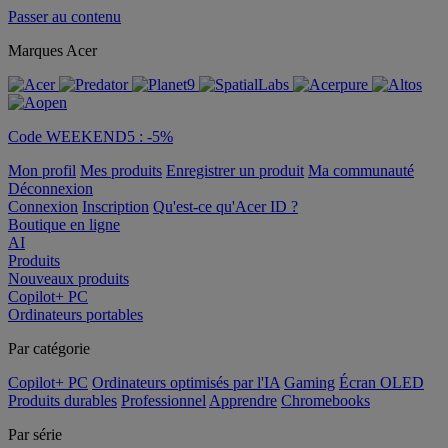
Passer au contenu
Marques Acer
Code WEEKEND5 : -5%
Mon profil
Mes produits
Enregistrer un produit
Ma communauté
Déconnexion
Connexion
Inscription
Qu'est-ce qu'Acer ID ?
Boutique en ligne
AI
Produits
Nouveaux produits
Copilot+ PC
Ordinateurs portables
Par catégorie
Copilot+ PC
Ordinateurs optimisés par l'IA
Gaming
Écran OLED
Produits durables
Professionnel
Apprendre
Chromebooks
Par série