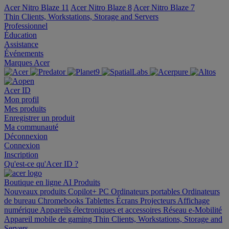
Acer Nitro Blaze 11
Acer Nitro Blaze 8
Acer Nitro Blaze 7
Thin Clients, Workstations, Storage and Servers
Professionnel
Éducation
Assistance
Événements
Marques Acer
Acer ID
Mon profil
Mes produits
Enregistrer un produit
Ma communauté
Déconnexion
Connexion
Inscription
Qu'est-ce qu'Acer ID ?
Boutique en ligne
AI
Produits
Nouveaux produits
Copilot+ PC
Ordinateurs portables
Ordinateurs
de bureau
Chromebooks
Tablettes
Écrans
Projecteurs
Affichage
numérique
Appareils électroniques et accessoires
Réseau
e-Mobilité
Appareil mobile de gaming
Thin Clients, Workstations, Storage and
Servers