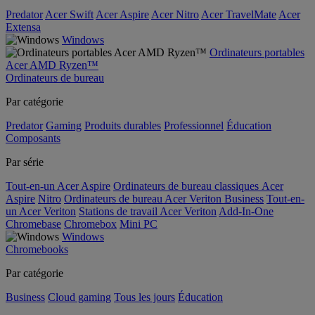
Predator
Acer Swift
Acer Aspire
Acer Nitro
Acer TravelMate
Acer
Extensa
Windows
Ordinateurs portables
Acer AMD Ryzen™
Ordinateurs de bureau
Par catégorie
Predator
Gaming
Produits durables
Professionnel
Éducation
Composants
Par série
Tout-en-un Acer Aspire
Ordinateurs de bureau classiques Acer
Aspire
Nitro
Ordinateurs de bureau Acer Veriton Business
Tout-en-
un Acer Veriton
Stations de travail Acer Veriton
Add-In-One
Chromebase
Chromebox
Mini PC
Windows
Chromebooks
Par catégorie
Business
Cloud gaming
Tous les jours
Éducation