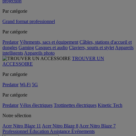
projection
Par catégorie
Grand format professionnel
Par catégorie
Predator
Vêtements, sacs et équipement
Câbles, stations d'accueil et
dongles
Gaming
Casques et audio
Claviers, souris et stylet
Appareils
intelligents
Appareils photo
TROUVER UN
ACCESSOIRE
Par catégorie
Predator
Wi-Fi
5G
Par catégorie
Predator
Vélos électriques
Trottinettes électriques
Kinetic Tech
Notre sélection
Acer Nitro Blaze 11
Acer Nitro Blaze 8
Acer Nitro Blaze 7
Professionnel
Éducation
Assistance
Événements