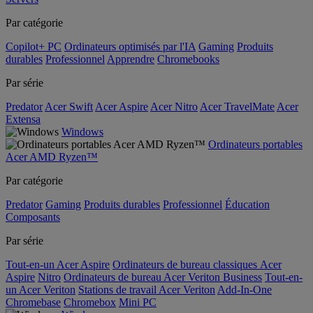
Par catégorie
Copilot+ PC
Ordinateurs optimisés par l'IA
Gaming
Produits
durables
Professionnel
Apprendre
Chromebooks
Par série
Predator
Acer Swift
Acer Aspire
Acer Nitro
Acer TravelMate
Acer
Extensa
Windows
Ordinateurs portables
Acer AMD Ryzen™
Par catégorie
Predator
Gaming
Produits durables
Professionnel
Éducation
Composants
Par série
Tout-en-un Acer Aspire
Ordinateurs de bureau classiques Acer
Aspire
Nitro
Ordinateurs de bureau Acer Veriton Business
Tout-en-
un Acer Veriton
Stations de travail Acer Veriton
Add-In-One
Chromebase
Chromebox
Mini PC