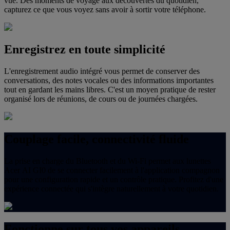
vue. Des moments de voyage aux découvertes du quotidien,
capturez ce que vous voyez sans avoir à sortir votre téléphone.
Enregistrez en toute simplicité
L'enregistrement audio intégré vous permet de conserver des
conversations, des notes vocales ou des informations importantes
tout en gardant les mains libres. C'est un moyen pratique de rester
organisé lors de réunions, de cours ou de journées chargées.
Couplage facile, connectivité fluide
La prise en charge du Bluetooth et du Wi-Fi permet aux lunettes
Acer AI GI0 de se connecter facilement à l'application compagnon
pour une configuration rapide et un contrôle pratique. Profitez d'une
expérience connectée qui s'intègre naturellement à votre quotidien.
Fonctionne sur tous vos appareils