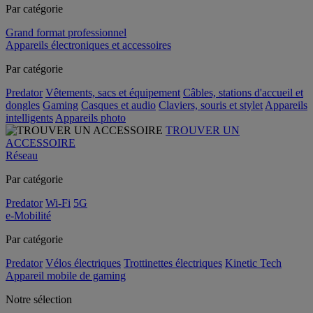
Par catégorie
Grand format professionnel
Appareils électroniques et accessoires
Par catégorie
Predator
Vêtements, sacs et équipement
Câbles, stations d'accueil et
dongles
Gaming
Casques et audio
Claviers, souris et stylet
Appareils
intelligents
Appareils photo
TROUVER UN
ACCESSOIRE
Réseau
Par catégorie
Predator
Wi-Fi
5G
e-Mobilité
Par catégorie
Predator
Vélos électriques
Trottinettes électriques
Kinetic Tech
Appareil mobile de gaming
Notre sélection