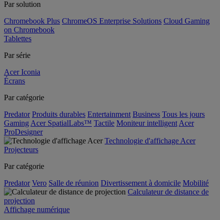
Par solution
Chromebook Plus
ChromeOS Enterprise Solutions
Cloud Gaming
on Chromebook
Tablettes
Par série
Acer Iconia
Écrans
Par catégorie
Predator
Produits durables
Entertainment
Business
Tous les jours
Gaming
Acer SpatialLabs™
Tactile
Moniteur intelligent
Acer
ProDesigner
Technologie d'affichage Acer
Projecteurs
Par catégorie
Predator
Vero
Salle de réunion
Divertissement à domicile
Mobilité
Calculateur de distance de
projection
Affichage numérique