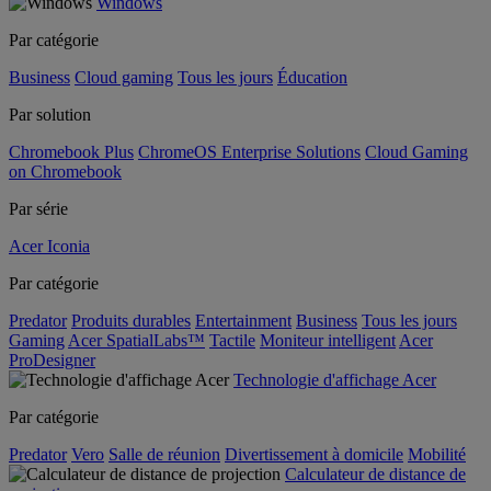
Windows
Par catégorie
Business
Cloud gaming
Tous les jours
Éducation
Par solution
Chromebook Plus
ChromeOS Enterprise Solutions
Cloud Gaming
on Chromebook
Par série
Acer Iconia
Par catégorie
Predator
Produits durables
Entertainment
Business
Tous les jours
Gaming
Acer SpatialLabs™
Tactile
Moniteur intelligent
Acer
ProDesigner
Technologie d'affichage Acer
Par catégorie
Predator
Vero
Salle de réunion
Divertissement à domicile
Mobilité
Calculateur de distance de