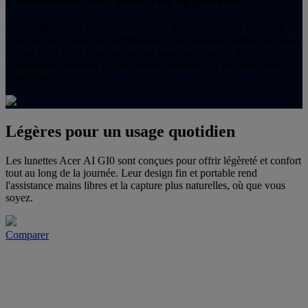
Compatibles avec iOS et Android, les lunettes Acer AI GI0 sont
conçues pour s'intégrer parfaitement à l'écosystème mobile que vous
utilisez déjà. Cela se traduit par un appairage simple, des
commandes intuitives et une grande flexibilité sur les principales
plateformes.
Légères pour un usage quotidien
Les lunettes Acer AI GI0 sont conçues pour offrir légèreté et confort
tout au long de la journée. Leur design fin et portable rend
l'assistance mains libres et la capture plus naturelles, où que vous
soyez.
Comparer