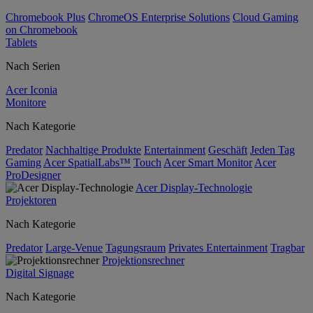
Chromebook Plus
ChromeOS Enterprise Solutions
Cloud Gaming
on Chromebook
Tablets
Nach Serien
Acer Iconia
Monitore
Nach Kategorie
Predator
Nachhaltige Produkte
Entertainment
Geschäft
Jeden Tag
Gaming
Acer SpatialLabs™
Touch
Acer Smart Monitor
Acer
ProDesigner
Acer Display-Technologie
Projektoren
Nach Kategorie
Predator
Large-Venue
Tagungsraum
Privates Entertainment
Tragbar
Projektionsrechner
Digital Signage
Nach Kategorie