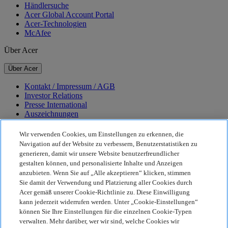
Händlersuche
Acer Global Account Portal
Acer-Technologien
McAfee
Über Acer
Über Acer
Kontakt / Impressum / AGB
Investor Relations
Presse International
Auszeichnungen
Veranstaltungen
Karriere
Wir verwenden Cookies, um Einstellungen zu erkennen, die
Navigation auf der Website zu verbessern, Benutzerstatistiken zu
Nachhaltigkeit
generieren, damit wir unsere Website benutzerfreundlicher
gestalten können, und personalisierte Inhalte und Anzeigen
Nachhaltigkeit
anzubieten. Wenn Sie auf „Alle akzeptieren“ klicken, stimmen
Sie damit der Verwendung und Platzierung aller Cookies durch
Corporate Social Responsibility
Acer gemäß unserer Cookie-Richtlinie zu. Diese Einwilligung
CO2-Bilanz unserer Produkte
kann jederzeit widerrufen werden. Unter „Cookie-Einstellungen“
Project Humanity
können Sie Ihre Einstellungen für die einzelnen Cookie-Typen
Earthion
verwalten. Mehr darüber, wer wir sind, welche Cookies wir