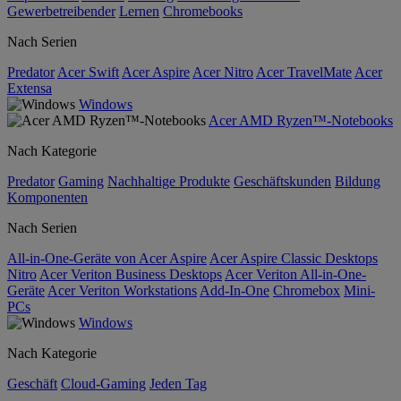
Gewerbetreibender
Lernen
Chromebooks
Nach Serien
Predator
Acer Swift
Acer Aspire
Acer Nitro
Acer TravelMate
Acer
Extensa
Windows
Acer AMD Ryzen™-Notebooks
Nach Kategorie
Predator
Gaming
Nachhaltige Produkte
Geschäftskunden
Bildung
Komponenten
Nach Serien
All-in-One-Geräte von Acer Aspire
Acer Aspire Classic Desktops
Nitro
Acer Veriton Business Desktops
Acer Veriton All-in-One-
Geräte
Acer Veriton Workstations
Add-In-One
Chromebox
Mini-
PCs
Windows
Nach Kategorie
Geschäft
Cloud-Gaming
Jeden Tag