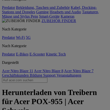
Predator
Bekleidung, Taschen und Zubehör
Kabel, Docking-
Stations und Dongles
Gaming
Headsets und Audio
Tastaturen,
Mäuse und Stylus Pens
Smart-Geräte
Kameras
ZUBEHÖR FINDER
Nach Kategorie
Predator
Wi-Fi
5G
Nach Kategorie
Predator
E-Bikes
E-Scooter
Kinetic Tech
Dargestellt
Acer Nitro Blaze 11
Acer Nitro Blaze 8
Acer Nitro Blaze 7
Geschäftskunden
Bildung
Support
Veranstaltungen
Herunterladen von Treibern
für Acer POX-955 | Acer