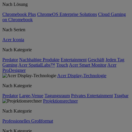
Nach Lösung
Chromebook Plus
ChromeOS Enterprise Solutions
Cloud Gaming
on Chromebook
Nach Serien
Acer Iconia
Nach Kategorie
Predator
Nachhaltige Produkte
Entertainment
Geschäft
Jeden Tag
Gaming
Acer SpatialLabs™
Touch
Acer Smart Monitor
Acer
ProDesigner
Acer Display-Technologie
Nach Kategorie
Predator
Large-Venue
Tagungsraum
Privates Entertainment
Tragbar
Projektionsrechner
Nach Kategorie
Professionelles Großformat
Nach Kategorie