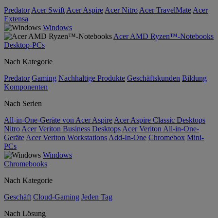
Predator
Acer Swift
Acer Aspire
Acer Nitro
Acer TravelMate
Acer
Extensa
Windows
Acer AMD Ryzen™-Notebooks
Desktop-PCs
Nach Kategorie
Predator
Gaming
Nachhaltige Produkte
Geschäftskunden
Bildung
Komponenten
Nach Serien
All-in-One-Geräte von Acer Aspire
Acer Aspire Classic Desktops
Nitro
Acer Veriton Business Desktops
Acer Veriton All-in-One-
Geräte
Acer Veriton Workstations
Add-In-One
Chromebox
Mini-
PCs
Windows
Chromebooks
Nach Kategorie
Geschäft
Cloud-Gaming
Jeden Tag
Nach Lösung