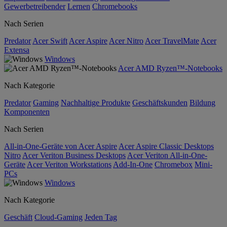
Gewerbetreibender
Lernen
Chromebooks
Nach Serien
Predator
Acer Swift
Acer Aspire
Acer Nitro
Acer TravelMate
Acer
Extensa
Windows
Acer AMD Ryzen™-Notebooks
Nach Kategorie
Predator
Gaming
Nachhaltige Produkte
Geschäftskunden
Bildung
Komponenten
Nach Serien
All-in-One-Geräte von Acer Aspire
Acer Aspire Classic Desktops
Nitro
Acer Veriton Business Desktops
Acer Veriton All-in-One-
Geräte
Acer Veriton Workstations
Add-In-One
Chromebox
Mini-
PCs
Windows
Nach Kategorie
Geschäft
Cloud-Gaming
Jeden Tag