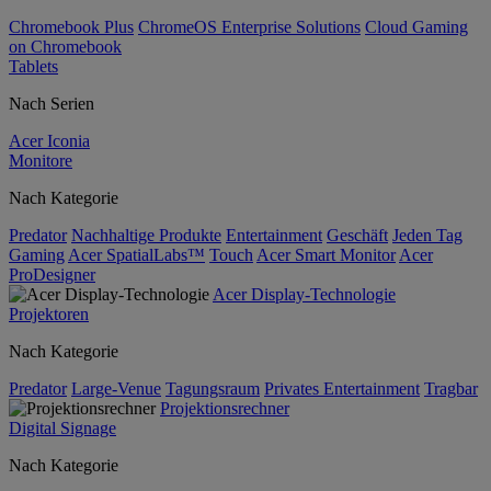
Chromebook Plus
ChromeOS Enterprise Solutions
Cloud Gaming
on Chromebook
Tablets
Nach Serien
Acer Iconia
Monitore
Nach Kategorie
Predator
Nachhaltige Produkte
Entertainment
Geschäft
Jeden Tag
Gaming
Acer SpatialLabs™
Touch
Acer Smart Monitor
Acer
ProDesigner
Acer Display-Technologie
Projektoren
Nach Kategorie
Predator
Large-Venue
Tagungsraum
Privates Entertainment
Tragbar
Projektionsrechner
Digital Signage
Nach Kategorie