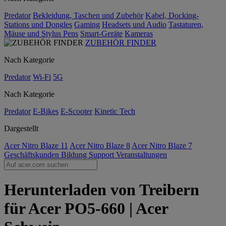
Predator
Bekleidung, Taschen und Zubehör
Kabel, Docking-
Stations und Dongles
Gaming
Headsets und Audio
Tastaturen,
Mäuse und Stylus Pens
Smart-Geräte
Kameras
ZUBEHÖR FINDER
Nach Kategorie
Predator
Wi-Fi
5G
Nach Kategorie
Predator
E-Bikes
E-Scooter
Kinetic Tech
Dargestellt
Acer Nitro Blaze 11
Acer Nitro Blaze 8
Acer Nitro Blaze 7
Geschäftskunden
Bildung
Support
Veranstaltungen
Herunterladen von Treibern
für Acer PO5-660 | Acer