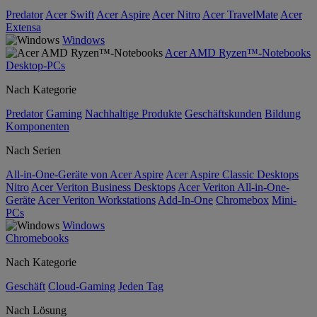
Predator
Acer Swift
Acer Aspire
Acer Nitro
Acer TravelMate
Acer
Extensa
Windows
Acer AMD Ryzen™-Notebooks
Desktop-PCs
Nach Kategorie
Predator
Gaming
Nachhaltige Produkte
Geschäftskunden
Bildung
Komponenten
Nach Serien
All-in-One-Geräte von Acer Aspire
Acer Aspire Classic Desktops
Nitro
Acer Veriton Business Desktops
Acer Veriton All-in-One-
Geräte
Acer Veriton Workstations
Add-In-One
Chromebox
Mini-
PCs
Windows
Chromebooks
Nach Kategorie
Geschäft
Cloud-Gaming
Jeden Tag
Nach Lösung