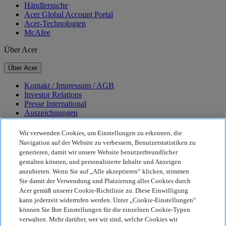
Händlersuche
Acer Global Account Portal
Acer-Technologien
McAfee
Über Acer
Über Acer
Kontakt / Impressum / AGB
Investor Relations
Presse International
Auszeichnungen
Veranstaltungen
Karriere
Wir verwenden Cookies, um Einstellungen zu erkennen, die
Navigation auf der Website zu verbessern, Benutzerstatistiken zu
Nachhaltigkeit
generieren, damit wir unsere Website benutzerfreundlicher
gestalten können, und personalisierte Inhalte und Anzeigen
Nachhaltigkeit
anzubieten. Wenn Sie auf „Alle akzeptieren“ klicken, stimmen
Sie damit der Verwendung und Platzierung aller Cookies durch
Corporate Social Responsibility
Acer gemäß unserer Cookie-Richtlinie zu. Diese Einwilligung
CO2-Bilanz unserer Produkte
kann jederzeit widerrufen werden. Unter „Cookie-Einstellungen“
Project Humanity
können Sie Ihre Einstellungen für die einzelnen Cookie-Typen
Earthion
verwalten. Mehr darüber, wer wir sind, welche Cookies wir