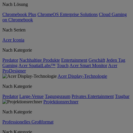
Nach Lösung
Chromebook Plus
ChromeOS Enterprise Solutions
Cloud Gaming
on Chromebook
Nach Serien
Acer Iconia
Nach Kategorie
Predator
Nachhaltige Produkte
Entertainment
Geschäft
Jeden Tag
Gaming
Acer SpatialLabs™
Touch
Acer Smart Monitor
Acer
ProDesigner
Acer Display-Technologie
Nach Kategorie
Predator
Large-Venue
Tagungsraum
Privates Entertainment
Tragbar
Projektionsrechner
Nach Kategorie
Professionelles Großformat
Nach Kategorie