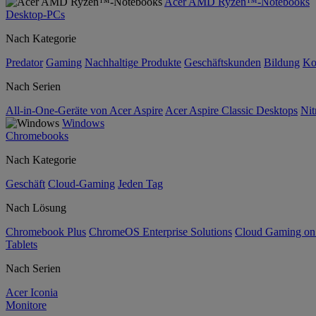
Acer AMD Ryzen™-Notebooks
Desktop-PCs
Nach Kategorie
Predator
Gaming
Nachhaltige Produkte
Geschäftskunden
Bildung
Ko
Nach Serien
All-in-One-Geräte von Acer Aspire
Acer Aspire Classic Desktops
Nit
Windows
Chromebooks
Nach Kategorie
Geschäft
Cloud-Gaming
Jeden Tag
Nach Lösung
Chromebook Plus
ChromeOS Enterprise Solutions
Cloud Gaming o
Tablets
Nach Serien
Acer Iconia
Monitore