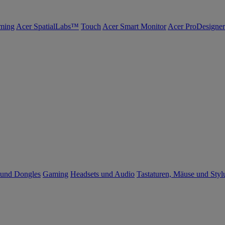
ming
Acer SpatialLabs™
Touch
Acer Smart Monitor
Acer ProDesigner
 und Dongles
Gaming
Headsets und Audio
Tastaturen, Mäuse und Styl