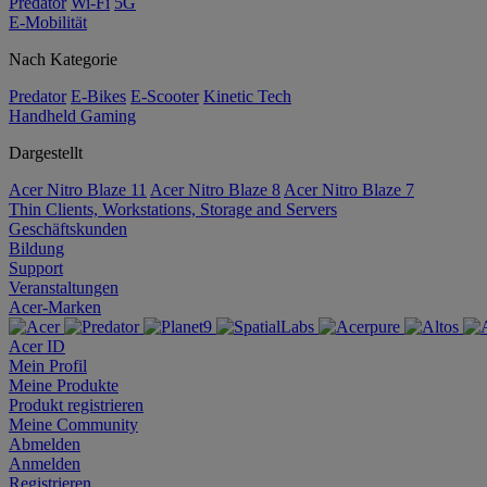
Predator
Wi-Fi
5G
E-Mobilität
Nach Kategorie
Predator
E-Bikes
E-Scooter
Kinetic Tech
Handheld Gaming
Dargestellt
Acer Nitro Blaze 11
Acer Nitro Blaze 8
Acer Nitro Blaze 7
Thin Clients, Workstations, Storage and Servers
Geschäftskunden
Bildung
Support
Veranstaltungen
Acer-Marken
Acer ID
Mein Profil
Meine Produkte
Produkt registrieren
Meine Community
Abmelden
Anmelden
Registrieren