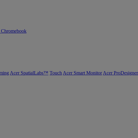
n Chromebook
ming
Acer SpatialLabs™
Touch
Acer Smart Monitor
Acer ProDesigner