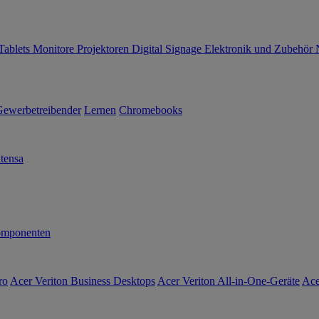
Tablets
Monitore
Projektoren
Digital Signage
Elektronik und Zubehör
Gewerbetreibender
Lernen
Chromebooks
tensa
mponenten
ro
Acer Veriton Business Desktops
Acer Veriton All-in-One-Geräte
Ace