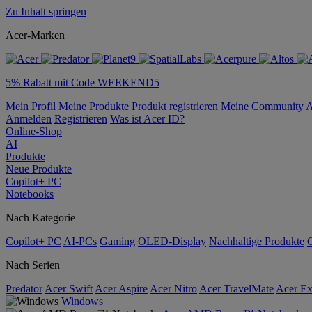
Zu Inhalt springen
Acer-Marken
5% Rabatt mit Code WEEKEND5
Mein Profil
Meine Produkte
Produkt registrieren
Meine Community
A
Anmelden
Registrieren
Was ist Acer ID?
Online-Shop
AI
Produkte
Neue Produkte
Copilot+ PC
Notebooks
Nach Kategorie
Copilot+ PC
AI-PCs
Gaming
OLED-Display
Nachhaltige Produkte
Nach Serien
Predator
Acer Swift
Acer Aspire
Acer Nitro
Acer TravelMate
Acer Ex
Windows