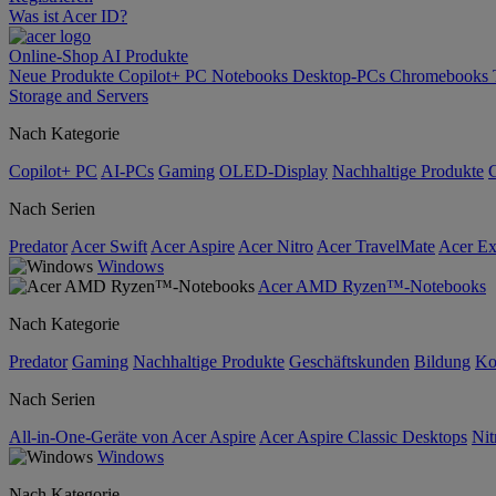
Was ist Acer ID?
Online-Shop
AI
Produkte
Neue Produkte
Copilot+ PC
Notebooks
Desktop-PCs
Chromebooks
Storage and Servers
Nach Kategorie
Copilot+ PC
AI-PCs
Gaming
OLED-Display
Nachhaltige Produkte
Nach Serien
Predator
Acer Swift
Acer Aspire
Acer Nitro
Acer TravelMate
Acer Ex
Windows
Acer AMD Ryzen™-Notebooks
Nach Kategorie
Predator
Gaming
Nachhaltige Produkte
Geschäftskunden
Bildung
Ko
Nach Serien
All-in-One-Geräte von Acer Aspire
Acer Aspire Classic Desktops
Nit
Windows
Nach Kategorie