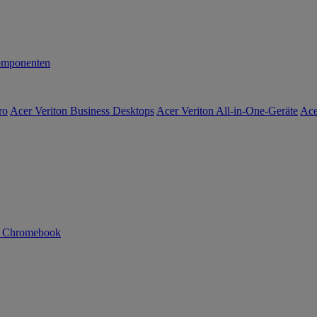
mponenten
ro
Acer Veriton Business Desktops
Acer Veriton All-in-One-Geräte
Ace
n Chromebook