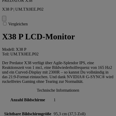
PREDATOR X38
X38 P | UM.TX0EE.P02
Vergleichen
X38 P LCD-Monitor
Modell: X38 P
Teil: UM.TX0EE.P02
Der Predator X38 verfügt über Agile-Splendor IPS, eine
Reaktionszeit von 1 ms1, eine Bildwiederholfrequenz von 165 Hz2
und ein Curved-Display mit 2300R – so kannst Du vollständig in
das 21:9-Format eintauchen. Und dank NVIDIA® G-SYNC® wird
ruckelfreies Gaming ohne Tearing zur Normalität.
Technische Informationen
Anzahl Bildschirme
1
Sichtbare Bildschirmgröße
95,3 cm (37,5 Zoll)