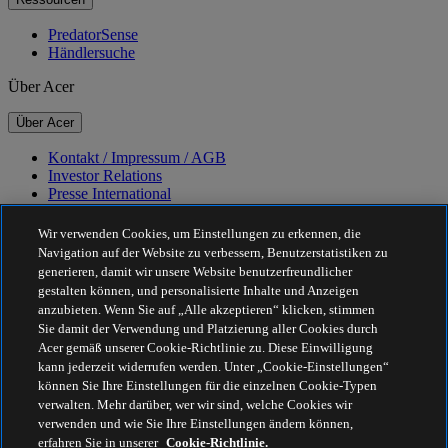
PredatorSense
Händlersuche
Über Acer
Über Acer
Kontakt / Impressum / AGB
Investor Relations
Presse International
Auszeichnungen
Veranstaltungen
Wir verwenden Cookies, um Einstellungen zu erkennen, die
Navigation auf der Website zu verbessern, Benutzerstatistiken zu
Nachhaltigkeit
generieren, damit wir unsere Website benutzerfreundlicher
gestalten können, und personalisierte Inhalte und Anzeigen
Nachhaltigkeit
anzubieten. Wenn Sie auf „Alle akzeptieren“ klicken, stimmen
Sie damit der Verwendung und Platzierung aller Cookies durch
Corporate Social Responsibility
Acer gemäß unserer Cookie-Richtlinie zu. Diese Einwilligung
CO2-Bilanz unserer Produkte
kann jederzeit widerrufen werden. Unter „Cookie-Einstellungen“
Project Humanity
können Sie Ihre Einstellungen für die einzelnen Cookie-Typen
Earthion
verwalten. Mehr darüber, wer wir sind, welche Cookies wir
Datenschutzrichtlinie
verwenden und wie Sie Ihre Einstellungen ändern können,
Cookie-Richtlinie
erfahren Sie in unserer
Cookie-Richtlinie.