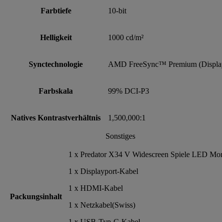
Farbtiefe
10-bit
Helligkeit
1000 cd/m²
Synctechnologie
AMD FreeSync™ Premium (Displa
Farbskala
99% DCI-P3
Natives Kontrastverhältnis
1,500,000:1
Sonstiges
1 x Predator X34 V Widescreen Spiele LED Mon
1 x Displayport-Kabel
1 x HDMI-Kabel
Packungsinhalt
1 x Netzkabel(Swiss)
1 x USB-Typ-C-Kabel