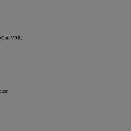
yPort VRR)
itor