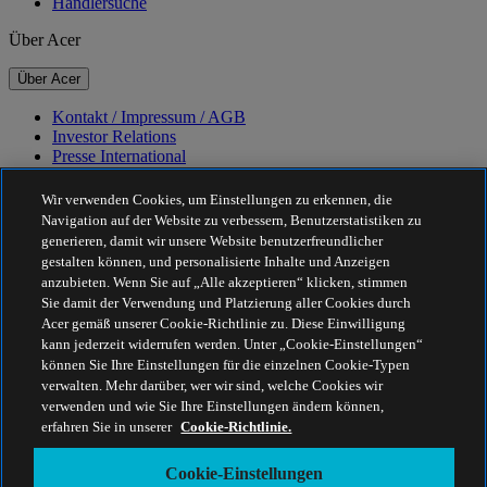
Händlersuche
Über Acer
Über Acer
Kontakt / Impressum / AGB
Investor Relations
Presse International
Auszeichnungen
Veranstaltungen
Wir verwenden Cookies, um Einstellungen zu erkennen, die
Navigation auf der Website zu verbessern, Benutzerstatistiken zu
Nachhaltigkeit
generieren, damit wir unsere Website benutzerfreundlicher
gestalten können, und personalisierte Inhalte und Anzeigen
Nachhaltigkeit
anzubieten. Wenn Sie auf „Alle akzeptieren“ klicken, stimmen
Sie damit der Verwendung und Platzierung aller Cookies durch
Corporate Social Responsibility
Acer gemäß unserer Cookie-Richtlinie zu. Diese Einwilligung
CO2-Bilanz unserer Produkte
kann jederzeit widerrufen werden. Unter „Cookie-Einstellungen“
Project Humanity
können Sie Ihre Einstellungen für die einzelnen Cookie-Typen
Earthion
verwalten. Mehr darüber, wer wir sind, welche Cookies wir
Datenschutzrichtlinie
verwenden und wie Sie Ihre Einstellungen ändern können,
Cookie-Richtlinie
erfahren Sie in unserer
Cookie-Richtlinie.
Rechtlicher Hinweis
Zusätzliche rechtliche Informationen
Cookie-Einstellungen
Barrierefreiheitsrichtlinie