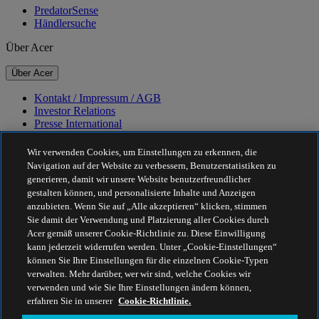
PredatorSense
Händlersuche
Über Acer
Über Acer
Kontakt / Impressum / AGB
Investor Relations
Presse International
Auszeichnungen
Veranstaltungen
Wir verwenden Cookies, um Einstellungen zu erkennen, die
Navigation auf der Website zu verbessern, Benutzerstatistiken zu
Nachhaltigkeit
generieren, damit wir unsere Website benutzerfreundlicher
gestalten können, und personalisierte Inhalte und Anzeigen
Nachhaltigkeit
anzubieten. Wenn Sie auf „Alle akzeptieren“ klicken, stimmen
Sie damit der Verwendung und Platzierung aller Cookies durch
Corporate Social Responsibility
Acer gemäß unserer Cookie-Richtlinie zu. Diese Einwilligung
CO2-Bilanz unserer Produkte
kann jederzeit widerrufen werden. Unter „Cookie-Einstellungen“
Project Humanity
können Sie Ihre Einstellungen für die einzelnen Cookie-Typen
Earthion
verwalten. Mehr darüber, wer wir sind, welche Cookies wir
Datenschutzrichtlinie
verwenden und wie Sie Ihre Einstellungen ändern können,
Cookie-Richtlinie
erfahren Sie in unserer
Cookie-Richtlinie.
Rechtlicher Hinweis