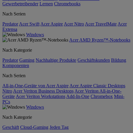
Gewerbetreibender
Lernen
Chromebooks
Nach Serien
Predator
Acer Swift
Acer Aspire
Acer Nitro
Acer TravelMate
Acer
Extensa
Windows
Acer AMD Ryzen™-Notebooks
Nach Kategorie
Predator
Gaming
Nachhaltige Produkte
Geschäftskunden
Bildung
Komponenten
Nach Serien
All-in-One-Geräte von Acer Aspire
Acer Aspire Classic Desktops
Nitro
Acer Veriton Business Desktops
Acer Veriton All-in-One-
Geräte
Acer Veriton Workstations
Add-In-One
Chromebox
Mini-
PCs
Windows
Nach Kategorie
Geschäft
Cloud-Gaming
Jeden Tag