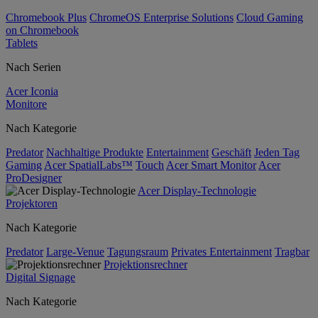
Chromebook Plus
ChromeOS Enterprise Solutions
Cloud Gaming
on Chromebook
Tablets
Nach Serien
Acer Iconia
Monitore
Nach Kategorie
Predator
Nachhaltige Produkte
Entertainment
Geschäft
Jeden Tag
Gaming
Acer SpatialLabs™
Touch
Acer Smart Monitor
Acer
ProDesigner
Acer Display-Technologie
Projektoren
Nach Kategorie
Predator
Large-Venue
Tagungsraum
Privates Entertainment
Tragbar
Projektionsrechner
Digital Signage
Nach Kategorie