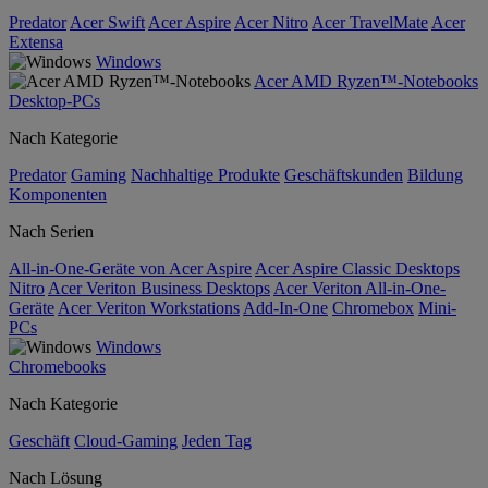
Predator
Acer Swift
Acer Aspire
Acer Nitro
Acer TravelMate
Acer
Extensa
Windows
Acer AMD Ryzen™-Notebooks
Desktop-PCs
Nach Kategorie
Predator
Gaming
Nachhaltige Produkte
Geschäftskunden
Bildung
Komponenten
Nach Serien
All-in-One-Geräte von Acer Aspire
Acer Aspire Classic Desktops
Nitro
Acer Veriton Business Desktops
Acer Veriton All-in-One-
Geräte
Acer Veriton Workstations
Add-In-One
Chromebox
Mini-
PCs
Windows
Chromebooks
Nach Kategorie
Geschäft
Cloud-Gaming
Jeden Tag
Nach Lösung