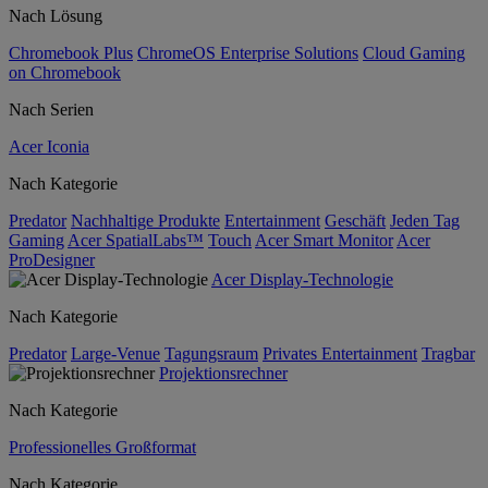
Nach Lösung
Chromebook Plus
ChromeOS Enterprise Solutions
Cloud Gaming
on Chromebook
Nach Serien
Acer Iconia
Nach Kategorie
Predator
Nachhaltige Produkte
Entertainment
Geschäft
Jeden Tag
Gaming
Acer SpatialLabs™
Touch
Acer Smart Monitor
Acer
ProDesigner
Acer Display-Technologie
Nach Kategorie
Predator
Large-Venue
Tagungsraum
Privates Entertainment
Tragbar
Projektionsrechner
Nach Kategorie
Professionelles Großformat
Nach Kategorie