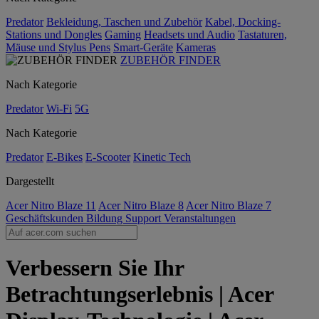
Predator
Bekleidung, Taschen und Zubehör
Kabel, Docking-
Stations und Dongles
Gaming
Headsets und Audio
Tastaturen,
Mäuse und Stylus Pens
Smart-Geräte
Kameras
ZUBEHÖR FINDER
Nach Kategorie
Predator
Wi-Fi
5G
Nach Kategorie
Predator
E-Bikes
E-Scooter
Kinetic Tech
Dargestellt
Acer Nitro Blaze 11
Acer Nitro Blaze 8
Acer Nitro Blaze 7
Geschäftskunden
Bildung
Support
Veranstaltungen
Verbessern Sie Ihr
Betrachtungserlebnis | Acer