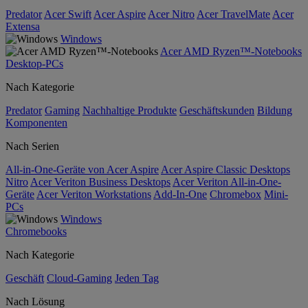
Predator
Acer Swift
Acer Aspire
Acer Nitro
Acer TravelMate
Acer
Extensa
Windows
Acer AMD Ryzen™-Notebooks
Desktop-PCs
Nach Kategorie
Predator
Gaming
Nachhaltige Produkte
Geschäftskunden
Bildung
Komponenten
Nach Serien
All-in-One-Geräte von Acer Aspire
Acer Aspire Classic Desktops
Nitro
Acer Veriton Business Desktops
Acer Veriton All-in-One-
Geräte
Acer Veriton Workstations
Add-In-One
Chromebox
Mini-
PCs
Windows
Chromebooks
Nach Kategorie
Geschäft
Cloud-Gaming
Jeden Tag
Nach Lösung