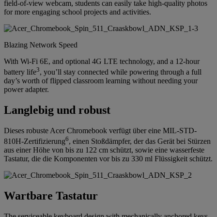
field-of-view webcam, students can easily take high-quality photos
for more engaging school projects and activities.
Blazing Network Speed
With Wi-Fi 6E, and optional 4G LTE technology, and a 12-hour
3
battery life
, you’ll stay connected while powering through a full
day’s worth of flipped classroom learning without needing your
power adapter.
Langlebig und robust
Dieses robuste Acer Chromebook verfügt über eine MIL-STD-
6
810H-Zertifizierung
, einen Stoßdämpfer, der das Gerät bei Stürzen
aus einer Höhe von bis zu 122 cm schützt, sowie eine wasserfeste
Tastatur, die die Komponenten vor bis zu 330 ml Flüssigkeit schützt.
Wartbare Tastatur
The serviceable keyboard design with mechanically anchored keys