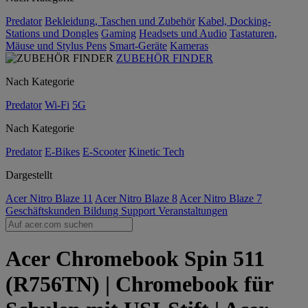
Predator
Bekleidung, Taschen und Zubehör
Kabel, Docking-
Stations und Dongles
Gaming
Headsets und Audio
Tastaturen,
Mäuse und Stylus Pens
Smart-Geräte
Kameras
ZUBEHÖR FINDER
Nach Kategorie
Predator
Wi-Fi
5G
Nach Kategorie
Predator
E-Bikes
E-Scooter
Kinetic Tech
Dargestellt
Acer Nitro Blaze 11
Acer Nitro Blaze 8
Acer Nitro Blaze 7
Geschäftskunden
Bildung
Support
Veranstaltungen
Acer Chromebook Spin 511
(R756TN) | Chromebook für