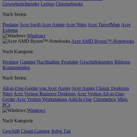
Gewerbetreibender
Lernen
Chromebooks
Nach Serien
Predator
Acer Swift
Acer Aspire
Acer Nitro
Acer TravelMate
Acer
Extensa
Windows
Acer AMD Ryzen™-Notebooks
Nach Kategorie
Predator
Gaming
Nachhaltige Produkte
Geschäftskunden
Bildung
Komponenten
Nach Serien
All-in-One-Geräte von Acer Aspire
Acer Aspire Classic Desktops
Nitro
Acer Veriton Business Desktops
Acer Veriton All-in-One-
Geräte
Acer Veriton Workstations
Add-In-One
Chromebox
Mini-
PCs
Windows
Nach Kategorie
Geschäft
Cloud-Gaming
Jeden Tag