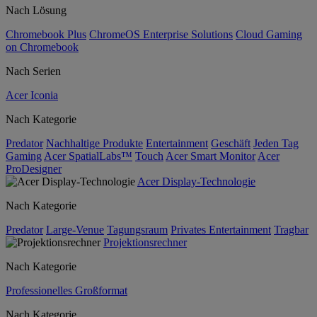
Nach Lösung
Chromebook Plus
ChromeOS Enterprise Solutions
Cloud Gaming
on Chromebook
Nach Serien
Acer Iconia
Nach Kategorie
Predator
Nachhaltige Produkte
Entertainment
Geschäft
Jeden Tag
Gaming
Acer SpatialLabs™
Touch
Acer Smart Monitor
Acer
ProDesigner
Acer Display-Technologie
Nach Kategorie
Predator
Large-Venue
Tagungsraum
Privates Entertainment
Tragbar
Projektionsrechner
Nach Kategorie
Professionelles Großformat
Nach Kategorie