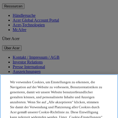
Ressourcen
Händlersuche
Acer Global Account Portal
Acer-Technologien
McAfee
Über Acer
Über Acer
Kontakt / Impressum / AGB
Investor Relations
Presse International
Auszeichnungen
Veranstaltungen
Karriere
Wir verwenden Cookies, um Einstellungen zu erkennen, die
Navigation auf der Website zu verbessern, Benutzerstatistiken zu
Nachhaltigkeit
generieren, damit wir unsere Website benutzerfreundlicher
gestalten können, und personalisierte Inhalte und Anzeigen
Nachhaltigkeit
anzubieten. Wenn Sie auf „Alle akzeptieren“ klicken, stimmen
Sie damit der Verwendung und Platzierung aller Cookies durch
Corporate Social Responsibility
Acer gemäß unserer Cookie-Richtlinie zu. Diese Einwilligung
CO2-Bilanz unserer Produkte
kann jederzeit widerrufen werden. Unter „Cookie-Einstellungen“