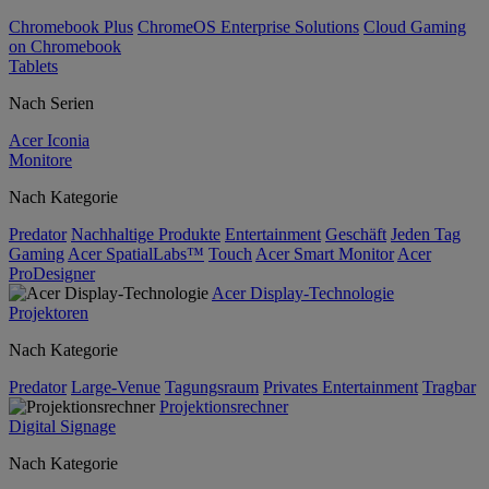
Chromebook Plus
ChromeOS Enterprise Solutions
Cloud Gaming
on Chromebook
Tablets
Nach Serien
Acer Iconia
Monitore
Nach Kategorie
Predator
Nachhaltige Produkte
Entertainment
Geschäft
Jeden Tag
Gaming
Acer SpatialLabs™
Touch
Acer Smart Monitor
Acer
ProDesigner
Acer Display-Technologie
Projektoren
Nach Kategorie
Predator
Large-Venue
Tagungsraum
Privates Entertainment
Tragbar
Projektionsrechner
Digital Signage
Nach Kategorie