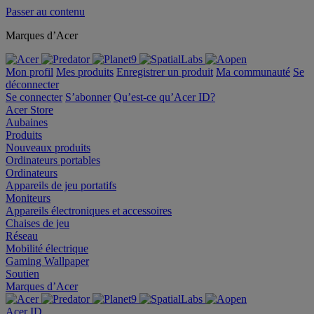
Passer au contenu
Marques d’Acer
Mon profil
Mes produits
Enregistrer un produit
Ma communauté
Se
déconnecter
Se connecter
S’abonner
Qu’est-ce qu’Acer ID?
Acer Store
Aubaines
Produits
Nouveaux produits
Ordinateurs portables
Ordinateurs
Appareils de jeu portatifs
Moniteurs
Appareils électroniques et accessoires
Chaises de jeu
Réseau
Mobilité électrique
Gaming Wallpaper
Soutien
Marques d’Acer
Acer ID