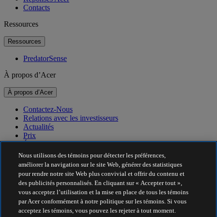
Contacts
Ressources
Ressources
PredatorSense
À propos d’Acer
À propos d’Acer
Contactez-Nous
Relations avec les investisseurs
Actualités
Prix
Événements
Nous utilisons des témoins pour détecter les préférences,
Durabilité
améliorer la navigation sur le site Web, générer des statistiques
pour rendre notre site Web plus convivial et offrir du contenu et
Durabilité
des publicités personnalisés. En cliquant sur « Accepter tout »,
vous acceptez l’utilisation et la mise en place de tous les témoins
Responsabilité sociale de l’entreprise
par Acer conformément à notre politique sur les témoins. Si vous
Empreinte carbone des produits
acceptez les témoins, vous pouvez les rejeter à tout moment.
Project Humanity