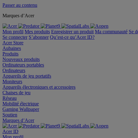
Passer au contenu
Marques d’Acer
Mon profil
Mes produits
Enregistrer un produit
Ma communauté
Se d
Se connecter
S’abonner
Qu’est-ce qu’Acer ID?
Acer Store
Aubaines
Produits
Nouveaux produits
Ordinateurs portables
Ordinateurs
Appareils de jeu portatifs
Moniteurs
Appareils électroniques et accessoires
Chaises de jeu
Réseau
Mobilité électrique
Gaming Wallpaper
Soutien
Marques d’Acer
Acer ID
Mon profil