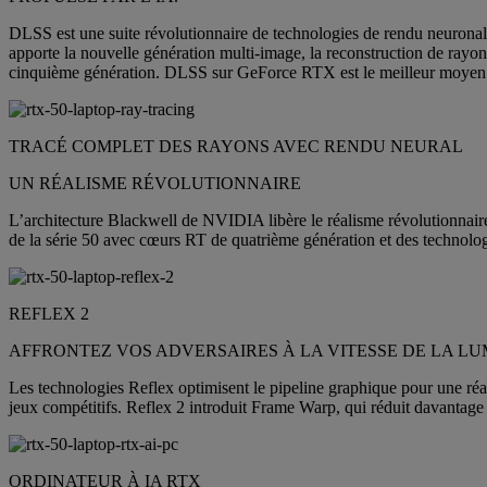
DLSS est une suite révolutionnaire de technologies de rendu neuronal q
apporte la nouvelle génération multi-image, la reconstruction de rayo
cinquième génération. DLSS sur GeForce RTX est le meilleur moyen de
TRACÉ COMPLET DES RAYONS AVEC RENDU NEURAL
UN RÉALISME RÉVOLUTIONNAIRE
L’architecture Blackwell de NVIDIA libère le réalisme révolutionnair
de la série 50 avec cœurs RT de quatrième génération et des technolo
REFLEX 2
AFFRONTEZ VOS ADVERSAIRES À LA VITESSE DE LA LU
Les technologies Reflex optimisent le pipeline graphique pour une réact
jeux compétitifs. Reflex 2 introduit Frame Warp, qui réduit davantage l
ORDINATEUR À IA RTX