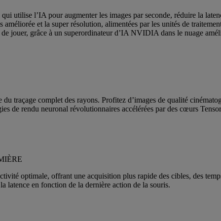
ui utilise l’IA pour augmenter les images par seconde, réduire la laten
ns améliorée et la super résolution, alimentées par les unités de trait
 jouer, grâce à un superordinateur d’IA NVIDIA dans le nuage amélior
e du traçage complet des rayons. Profitez d’images de qualité cinémato
gies de rendu neuronal révolutionnaires accélérées par des cœurs Tenso
MIÈRE
ivité optimale, offrant une acquisition plus rapide des cibles, des temp
a latence en fonction de la dernière action de la souris.