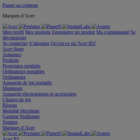
Passer au contenu
Marques d’Acer
Mon profil
Mes produits
Enregistrer un produit
Ma communauté
Se
déconnecter
Se connecter
S’abonner
Qu’est-ce qu’Acer ID?
Acer Store
Aubaines
Produits
Nouveaux produits
Ordinateurs portables
Ordinateurs
Appareils de jeu portatifs
Moniteurs
Appareils électroniques et accessoires
Chaises de jeu
Réseau
Mobilité électrique
Gaming Wallpaper
Soutien
Marques d’Acer
Acer ID