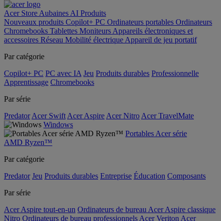
Acer Store
Aubaines
AI
Produits
Nouveaux produits
Copilot+ PC
Ordinateurs portables
Ordinateurs
Chromebooks
Tablettes
Moniteurs
Appareils électroniques et
accessoires
Réseau
Mobilité électrique
Appareil de jeu portatif
Par catégorie
Copilot+ PC
PC avec IA
Jeu
Produits durables
Professionnelle
Apprentissage
Chromebooks
Par série
Predator
Acer Swift
Acer Aspire
Acer Nitro
Acer TravelMate
Windows
Portables Acer série
AMD Ryzen™
Par catégorie
Predator
Jeu
Produits durables
Entreprise
Éducation
Composants
Par série
Acer Aspire tout-en-un
Ordinateurs de bureau Acer Aspire classique
Nitro
Ordinateurs de bureau professionnels Acer Veriton
Acer