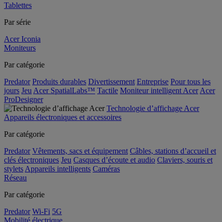
Tablettes
Par série
Acer Iconia
Moniteurs
Par catégorie
Predator
Produits durables
Divertissement
Entreprise
Pour tous les
jours
Jeu
Acer SpatialLabs™
Tactile
Moniteur intelligent Acer
Acer
ProDesigner
Technologie d’affichage Acer
Appareils électroniques et accessoires
Par catégorie
Predator
Vêtements, sacs et équipement
Câbles, stations d’accueil et
clés électroniques
Jeu
Casques d’écoute et audio
Claviers, souris et
stylets
Appareils intelligents
Caméras
Réseau
Par catégorie
Predator
Wi-Fi
5G
Mobilité électrique