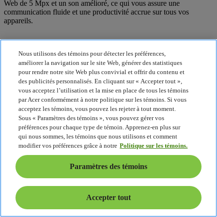
Web de 5 Mpx et un son amélioré, ce qui vous assure une
communication fluide et une productivité accrue sur tous vos
appareils.
HDMI 2.1
Nous utilisons des témoins pour détecter les préférences,
améliorer la navigation sur le site Web, générer des statistiques
Sortie jusqu’à 8K
pour rendre notre site Web plus convivial et offrir du contenu et
des publicités personnalisés. En cliquant sur « Accepter tout »,
vous acceptez l’utilisation et la mise en place de tous les témoins
par Acer conformément à notre politique sur les témoins. Si vous
Thunderbolt 4
acceptez les témoins, vous pouvez les rejeter à tout moment.
Sous « Paramètres des témoins », vous pouvez gérer vos
Deux ports de type C
préférences pour chaque type de témoin. Apprenez-en plus sur
qui nous sommes, les témoins que nous utilisons et comment
modifier vos préférences grâce à notre
Politique sur les témoins.
1944p
Paramètres des témoins
Caméra de 5 mégapixels
Accepter tout
Caméra