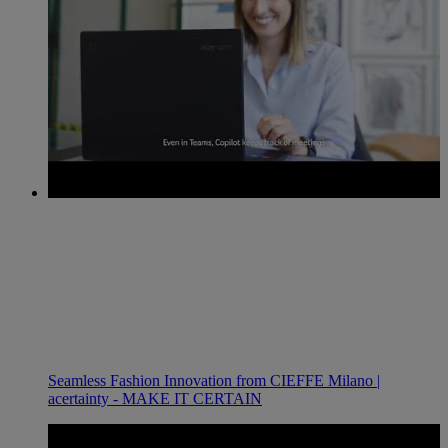
Seamless Fashion Innovation from CIEFFE Milano |
acertainty - MAKE IT CERTAIN