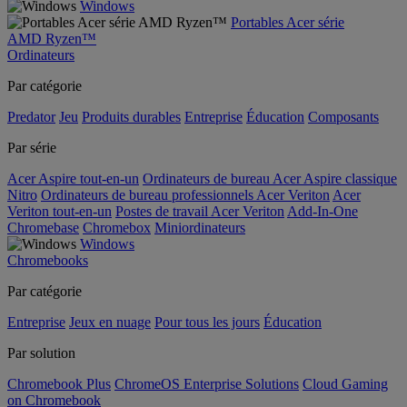
Windows
Portables Acer série
AMD Ryzen™
Ordinateurs
Par catégorie
Predator
Jeu
Produits durables
Entreprise
Éducation
Composants
Par série
Acer Aspire tout-en-un
Ordinateurs de bureau Acer Aspire classique
Nitro
Ordinateurs de bureau professionnels Acer Veriton
Acer
Veriton tout-en-un
Postes de travail Acer Veriton
Add-In-One
Chromebase
Chromebox
Miniordinateurs
Windows
Chromebooks
Par catégorie
Entreprise
Jeux en nuage
Pour tous les jours
Éducation
Par solution
Chromebook Plus
ChromeOS Enterprise Solutions
Cloud Gaming
on Chromebook