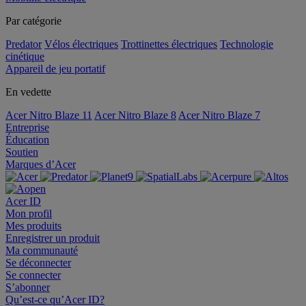
Par catégorie
Predator
Vélos électriques
Trottinettes électriques
Technologie
cinétique
Appareil de jeu portatif
En vedette
Acer Nitro Blaze 11
Acer Nitro Blaze 8
Acer Nitro Blaze 7
Entreprise
Éducation
Soutien
Marques d’Acer
Acer ID
Mon profil
Mes produits
Enregistrer un produit
Ma communauté
Se déconnecter
Se connecter
S’abonner
Qu’est-ce qu’Acer ID?