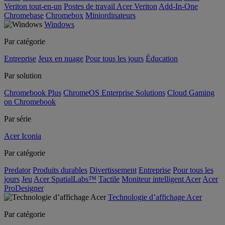
Veriton tout-en-un
Postes de travail Acer Veriton
Add-In-One
Chromebase
Chromebox
Miniordinateurs
Windows
Par catégorie
Entreprise
Jeux en nuage
Pour tous les jours
Éducation
Par solution
Chromebook Plus
ChromeOS Enterprise Solutions
Cloud Gaming
on Chromebook
Par série
Acer Iconia
Par catégorie
Predator
Produits durables
Divertissement
Entreprise
Pour tous les
jours
Jeu
Acer SpatialLabs™
Tactile
Moniteur intelligent Acer
Acer
ProDesigner
Technologie d’affichage Acer
Par catégorie