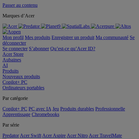
Passer au contenu
Marques d’Acer
Mon profil
Mes produits
Enregistrer un produit
Ma communauté
Se
déconnecter
Se connecter
S’abonner
Qu’est-ce qu’Acer ID?
Acer Store
Aubaines
AI
Produits
Nouveaux produits
Copilot+ PC
Ordinateurs portables
Par catégorie
Copilot+ PC
PC avec IA
Jeu
Produits durables
Professionnelle
Apprentissage
Chromebooks
Par série
Predator
Acer Swift
Acer Aspire
Acer Nitro
Acer TravelMate