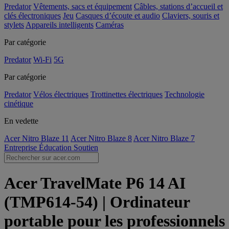
Predator
Vêtements, sacs et équipement
Câbles, stations d’accueil et
clés électroniques
Jeu
Casques d’écoute et audio
Claviers, souris et
stylets
Appareils intelligents
Caméras
Par catégorie
Predator
Wi-Fi
5G
Par catégorie
Predator
Vélos électriques
Trottinettes électriques
Technologie
cinétique
En vedette
Acer Nitro Blaze 11
Acer Nitro Blaze 8
Acer Nitro Blaze 7
Entreprise
Éducation
Soutien
Acer TravelMate P6 14 AI
(TMP614-54) | Ordinateur
portable pour les professionnels