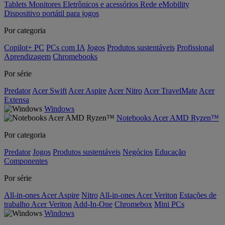
Tablets
Monitores
Eletrônicos e acessórios
Rede
eMobility
Dispositivo portátil para jogos
Por categoria
Copilot+ PC
PCs com IA
Jogos
Produtos sustentáveis
Profissional
Aprendizagem
Chromebooks
Por série
Predator
Acer Swift
Acer Aspire
Acer Nitro
Acer TravelMate
Acer
Extensa
Windows
Notebooks Acer AMD Ryzen™
Por categoria
Predator
Jogos
Produtos sustentáveis
Negócios
Educação
Componentes
Por série
All-in-ones Acer Aspire
Nitro
All-in-ones Acer Veriton
Estações de
trabalho Acer Veriton
Add-In-One
Chromebox
Mini PCs
Windows