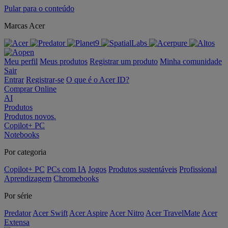
Pular para o conteúdo
Marcas Acer
Meu perfil
Meus produtos
Registrar um produto
Minha comunidade
Sair
Entrar
Registrar-se
O que é o Acer ID?
Comprar Online
AI
Produtos
Produtos novos.
Copilot+ PC
Notebooks
Por categoria
Copilot+ PC
PCs com IA
Jogos
Produtos sustentáveis
Profissional
Aprendizagem
Chromebooks
Por série
Predator
Acer Swift
Acer Aspire
Acer Nitro
Acer TravelMate
Acer
Extensa