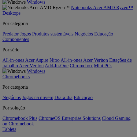
Windows
Notebooks Acer AMD Ryzen™
Desktops
Por categoria
Predator
Jogos
Produtos sustentáveis
Negócios
Educação
Componentes
Por série
All-in-ones Acer Aspire
Nitro
All-in-ones Acer Veriton
Estações de
trabalho Acer Veriton
Add-In-One
Chromebox
Mini PCs
Windows
Chromebooks
Por categoria
Negócios
Jogos na nuvem
Dia-a-dia
Educação
Por solução
Chromebook Plus
ChromeOS Enterprise Solutions
Cloud Gaming
on Chromebook
Tablets