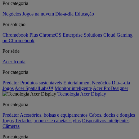
Por categoria
Negócios
Jogos na nuvem
Dia-a-dia
Educação
Por solução
Chromebook Plus
ChromeOS Enterprise Solutions
Cloud Gaming
on Chromebook
Por série
Acer Iconia
Por categoria
Predator
Produtos sustentáveis
Entertainment
Negócios
Dia-a-dia
Jogos
Acer SpatialLabs™
Monitor inteligente
Acer ProDesigner
Tecnologia Acer Display
Por categoria
Predator
Acessórios, bolsas e equipamentos
Cabos, docks e dongles
Jogos
Teclados, mouses e canetas stylus
Dispositivos inteligentes
Câmeras
Por categoria