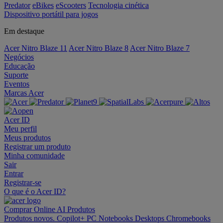
Predator
eBikes
eScooters
Tecnologia cinética
Dispositivo portátil para jogos
Em destaque
Acer Nitro Blaze 11
Acer Nitro Blaze 8
Acer Nitro Blaze 7
Negócios
Educação
Suporte
Eventos
Marcas Acer
Acer ID
Meu perfil
Meus produtos
Registrar um produto
Minha comunidade
Sair
Entrar
Registrar-se
O que é o Acer ID?
Comprar Online
AI
Produtos
Produtos novos.
Copilot+ PC
Notebooks
Desktops
Chromebooks