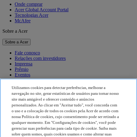
Onde comprar
Acer Global Account Portal
Tecnologias Acer
McAfee
Sobre a Acer
Sobre a Acer
Fale conosco
Relações com investidores
Imprensa
Prêmio
Eventos
Sustentabilidade
Utilizamos cookies para detectar preferências, melhorar a
navegação no site, gerar estatísticas de usuários para tornar nosso
Sustentabilidade
site mais amigável e oferecer conteúdo e anúncios
personalizados. Ao clicar em "Aceitar tudo", você concorda com
Responsabilidade social corporativa
o uso e a colocação de todos os cookies pela Acer de acordo com
Pegada de carbono do produto
nossa Política de cookies, cujo consentimento pode ser retirado a
Project Humanity
qualquer momento. Em "Configurações de cookies", você pode
Earthion
gerenciar suas preferências para cada tipo de cookie. Saiba mais
Política de Privacidade
sobre quem somos, quais cookies usamos e como alterar suas