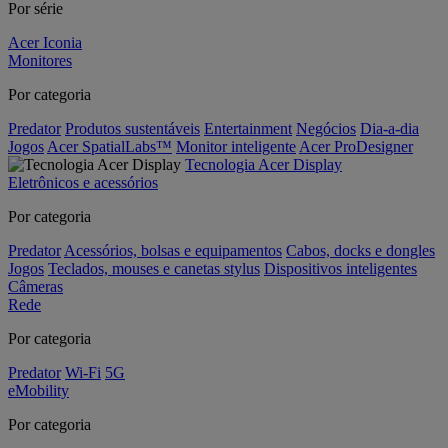
Por série
Acer Iconia
Monitores
Por categoria
Predator
Produtos sustentáveis
Entertainment
Negócios
Dia-a-dia
Jogos
Acer SpatialLabs™
Monitor inteligente
Acer ProDesigner
Tecnologia Acer Display
Eletrônicos e acessórios
Por categoria
Predator
Acessórios, bolsas e equipamentos
Cabos, docks e dongles
Jogos
Teclados, mouses e canetas stylus
Dispositivos inteligentes
Câmeras
Rede
Por categoria
Predator
Wi-Fi
5G
eMobility
Por categoria