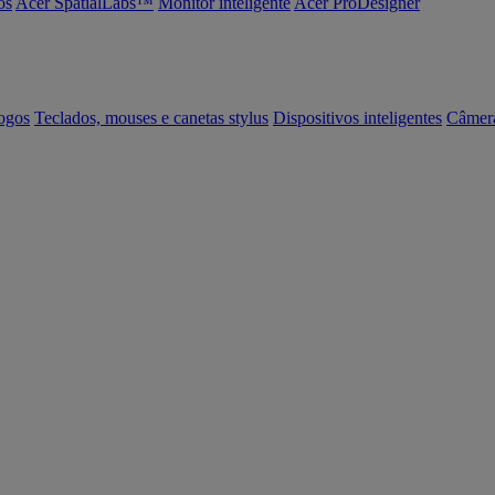
os
Acer SpatialLabs™
Monitor inteligente
Acer ProDesigner
ogos
Teclados, mouses e canetas stylus
Dispositivos inteligentes
Câmer