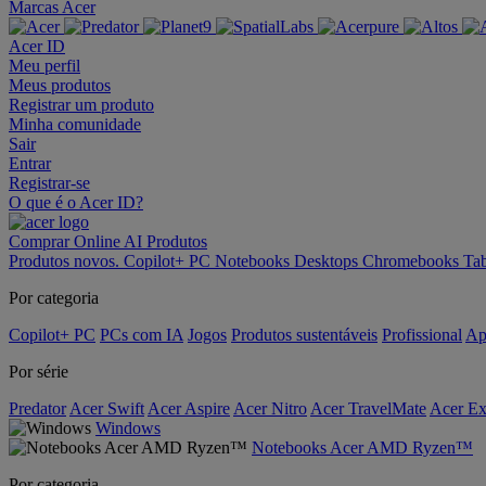
Marcas Acer
Acer ID
Meu perfil
Meus produtos
Registrar um produto
Minha comunidade
Sair
Entrar
Registrar-se
O que é o Acer ID?
Comprar Online
AI
Produtos
Produtos novos.
Copilot+ PC
Notebooks
Desktops
Chromebooks
Tab
Por categoria
Copilot+ PC
PCs com IA
Jogos
Produtos sustentáveis
Profissional
Ap
Por série
Predator
Acer Swift
Acer Aspire
Acer Nitro
Acer TravelMate
Acer Ex
Windows
Notebooks Acer AMD Ryzen™
Por categoria