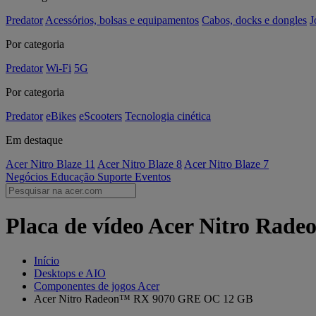
Predator
Acessórios, bolsas e equipamentos
Cabos, docks e dongles
J
Por categoria
Predator
Wi-Fi
5G
Por categoria
Predator
eBikes
eScooters
Tecnologia cinética
Em destaque
Acer Nitro Blaze 11
Acer Nitro Blaze 8
Acer Nitro Blaze 7
Negócios
Educação
Suporte
Eventos
Placa de vídeo Acer Nitro Rad
Início
Desktops e AIO
Componentes de jogos Acer
Acer Nitro Radeon™ RX 9070 GRE OC 12 GB