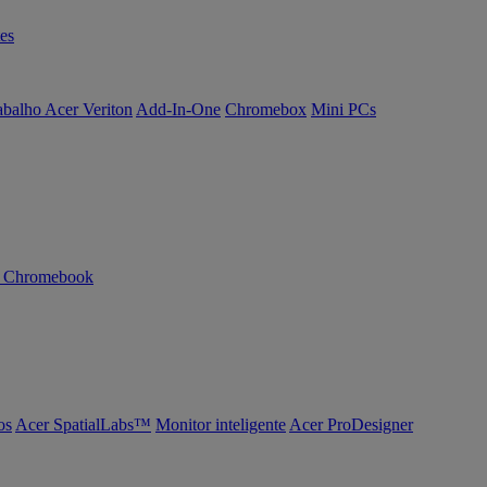
es
abalho Acer Veriton
Add-In-One
Chromebox
Mini PCs
n Chromebook
os
Acer SpatialLabs™
Monitor inteligente
Acer ProDesigner