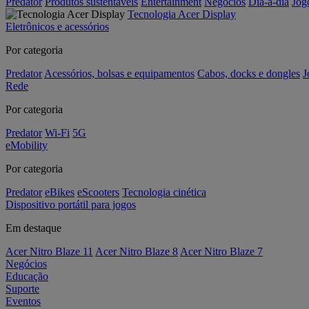
Predator
Produtos sustentáveis
Entertainment
Negócios
Dia-a-dia
Jog
Tecnologia Acer Display
Eletrônicos e acessórios
Por categoria
Predator
Acessórios, bolsas e equipamentos
Cabos, docks e dongles
J
Rede
Por categoria
Predator
Wi-Fi
5G
eMobility
Por categoria
Predator
eBikes
eScooters
Tecnologia cinética
Dispositivo portátil para jogos
Em destaque
Acer Nitro Blaze 11
Acer Nitro Blaze 8
Acer Nitro Blaze 7
Negócios
Educação
Suporte
Eventos