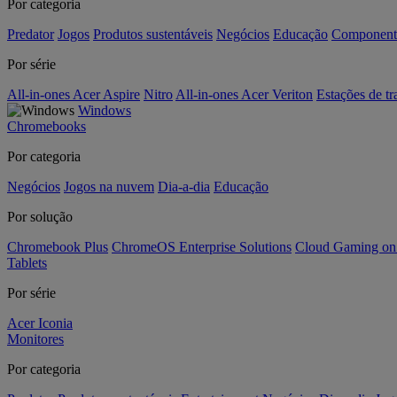
Por categoria
Predator
Jogos
Produtos sustentáveis
Negócios
Educação
Component
Por série
All-in-ones Acer Aspire
Nitro
All-in-ones Acer Veriton
Estações de tr
Windows
Chromebooks
Por categoria
Negócios
Jogos na nuvem
Dia-a-dia
Educação
Por solução
Chromebook Plus
ChromeOS Enterprise Solutions
Cloud Gaming o
Tablets
Por série
Acer Iconia
Monitores
Por categoria