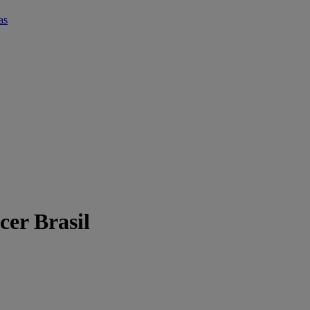
as
er Brasil