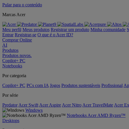
Pular para o conteúdo
Marcas Acer
Meu perfil
Meus produtos
Registrar um produto
Minha comunidade
S
Entrar
Registrar-se
O que é o Acer ID?
Comprar Online
AI
Produtos
Produtos novos.
Copilot+ PC
Notebooks
Por categoria
Copilot+ PC
PCs com IA
Jogos
Produtos sustentáveis
Profissional
Ap
Por série
Predator
Acer Swift
Acer Aspire
Acer Nitro
Acer TravelMate
Acer Ex
Windows
Notebooks Acer AMD Ryzen™
Desktops