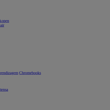
air
rendizagem
Chromebooks
tensa