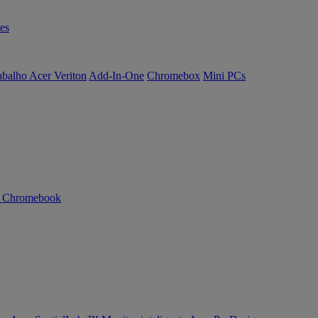
es
abalho Acer Veriton
Add-In-One
Chromebox
Mini PCs
n Chromebook