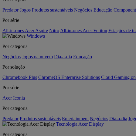
Predator
Jogos
Produtos sustentáveis
Negócios
Educação
Component
Por série
All-in-ones Acer Aspire
Nitro
All-in-ones Acer Veriton
Estações de tr
Windows
Por categoria
Negócios
Jogos na nuvem
Dia-a-dia
Educação
Por solução
Chromebook Plus
ChromeOS Enterprise Solutions
Cloud Gaming o
Por série
Acer Iconia
Por categoria
Predator
Produtos sustentáveis
Entertainment
Negócios
Dia-a-dia
Jog
Tecnologia Acer Display
Por categoria