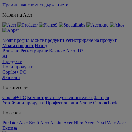
Преминаване към съдържанието
Марки на Acer
Моят профил
Моите продукти
Регистриране на продукт
Моята общност
Изход
Влизане
Регистриране
Какво е Acer ID?
AI
Продукти
Нови продукти
Copilot+ PC
Лаптопи
По категория
Copilot+ PC
Компютри с изкуствен интелект
За игри
Устойчиви продукти
Професионални
Учене
Chromebooks
По серия
Predator
Acer Swift
Acer Aspire
Acer Nitro
Acer TravelMate
Acer
Extensa