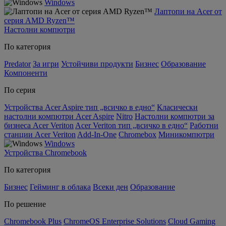
Windows
Лаптопи на Acer от
серия AMD Ryzen™
Настолни компютри
По категория
Predator
За игри
Устойчиви продукти
Бизнес
Образование
Компоненти
По серия
Устройства Acer Aspire тип „всичко в едно“
Класически
настолни компютри Acer Aspire
Nitro
Настолни компютри за
бизнеса Acer Veriton
Acer Veriton тип „всичко в едно“
Работни
станции Acer Veriton
Add-In-One
Chromebox
Миникомпютри
Windows
Устройства Chromebook
По категория
Бизнес
Гейминг в облака
Всеки ден
Образование
По решение
Chromebook Plus
ChromeOS Enterprise Solutions
Cloud Gaming