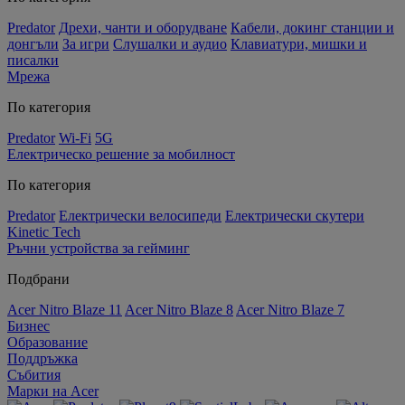
Predator
Дрехи, чанти и оборудване
Кабели, докинг станции и
донгъли
За игри
Слушалки и аудио
Клавиатури, мишки и
писалки
Мрежа
По категория
Predator
Wi-Fi
5G
Електрическо решение за мобилност
По категория
Predator
Електрически велосипеди
Електрически скутери
Kinetic Tech
Ръчни устройства за гейминг
Подбрани
Acer Nitro Blaze 11
Acer Nitro Blaze 8
Acer Nitro Blaze 7
Бизнес
Образование
Поддръжка
Събития
Марки на Acer