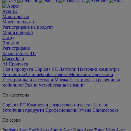
Acer ID
Моят профил
Моите продукти
Регистриране на продукт
Моята общност
Изход
Влизане
Регистриране
Какво е Acer ID?
AI
Продукти
Нови продукти
Copilot+ PC
Лаптопи
Настолни компютри
Устройства Chromebook
Таблети
Монитори
Проектори
Електроника и аксесоари
Мрежа
Електрическо решение за
мобилност
Ръчни устройства за гейминг
По категория
Copilot+ PC
Компютри с изкуствен интелект
За игри
Устойчиви продукти
Професионални
Учене
Chromebooks
По серия
Predator
Acer Swift
Acer Aspire
Acer Nitro
Acer TravelMate
Acer