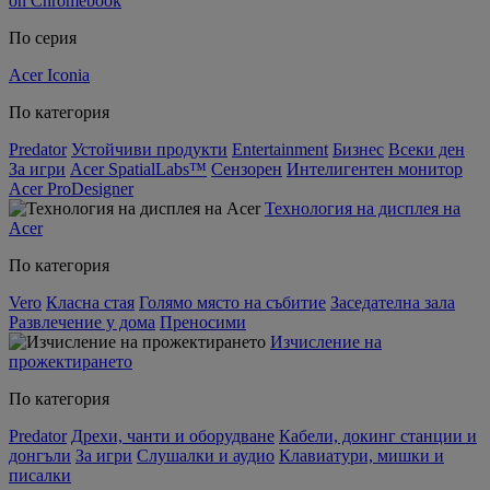
on Chromebook
По серия
Acer Iconia
По категория
Predator
Устойчиви продукти
Entertainment
Бизнес
Всеки ден
За игри
Acer SpatialLabs™
Сензорен
Интелигентен монитор
Acer ProDesigner
Технология на дисплея на
Acer
По категория
Vero
Класна стая
Голямо място на събитие
Заседателна зала
Развлечение у дома
Преносими
Изчисление на
прожектирането
По категория
Predator
Дрехи, чанти и оборудване
Кабели, докинг станции и
донгъли
За игри
Слушалки и аудио
Клавиатури, мишки и
писалки