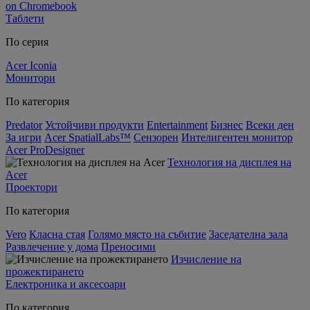
on Chromebook
Таблети
По серия
Acer Iconia
Монитори
По категория
Predator
Устойчиви продукти
Entertainment
Бизнес
Всеки ден
За игри
Acer SpatialLabs™
Сензорен
Интелигентен монитор
Acer ProDesigner
Технология на дисплея на
Acer
Проектори
По категория
Vero
Класна стая
Голямо място на събитие
Заседателна зала
Развлечение у дома
Преносими
Изчисление на
прожектирането
Електроника и аксесоари
По категория