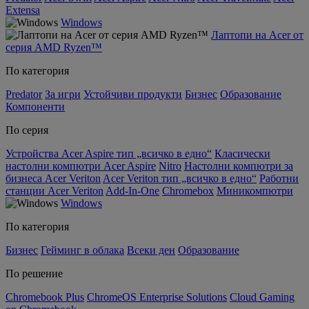
Extensa
Windows
Лаптопи на Acer от
серия AMD Ryzen™
По категория
Predator
За игри
Устойчиви продукти
Бизнес
Образование
Компоненти
По серия
Устройства Acer Aspire тип „всичко в едно“
Класически
настолни компютри Acer Aspire
Nitro
Настолни компютри за
бизнеса Acer Veriton
Acer Veriton тип „всичко в едно“
Работни
станции Acer Veriton
Add-In-One
Chromebox
Миникомпютри
Windows
По категория
Бизнес
Гейминг в облака
Всеки ден
Образование
По решение
Chromebook Plus
ChromeOS Enterprise Solutions
Cloud Gaming