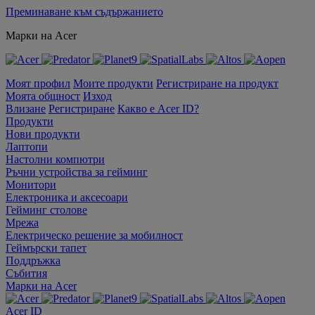
Преминаване към съдържанието
Марки на Acer
Моят профил
Моите продукти
Регистриране на продукт
Моята общност
Изход
Влизане
Регистриране
Какво е Acer ID?
Продукти
Нови продукти
Лаптопи
Настолни компютри
Ръчни устройства за гейминг
Монитори
Електроника и аксесоари
Гейминг столове
Мрежа
Електрическо решение за мобилност
Геймърски тапет
Поддръжка
Събития
Марки на Acer
Acer ID