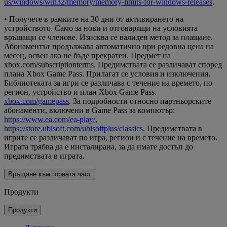
us/windows/win32/memory/memory-limits-for-windows-releases
.
• Получете в рамките на 30 дни от активирането на
устройството. Само за нови и отговарящи на условията
връщащи се членове. Изисква се валиден метод за плащане.
Абонаментът продължава автоматично при редовна цена на
месец, освен ако не бъде прекратен. Предмет на
xbox.com/subscriptionterms. Предимствата се различават според
плана Xbox Game Pass. Прилагат се условия и изключения.
Библиотеката за игри се различава с течение на времето, по
регион, устройство и план Xbox Game Pass.
xbox.com/gamepass
. За подробности относно партньорските
абонаменти, включени в Game Pass за компютър:
https://www.ea.com/ea-play/
,
https://store.ubisoft.com/ubisoftplus/classics
. Предимствата в
игрите се различават по игра, регион и с течение на времето.
Играта трябва да е инсталирана, за да имате достъп до
предимствата в играта.
Връщане към горната част
Продукти
Продукти