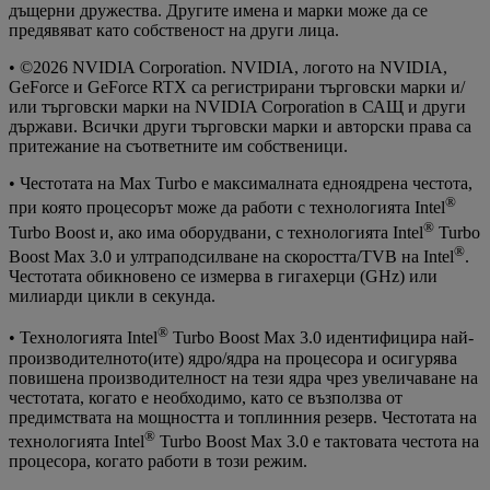
дъщерни дружества. Другите имена и марки може да се
предявяват като собственост на други лица.
• ©2026 NVIDIA Corporation. NVIDIA, логото на NVIDIA,
GeForce и GeForce RTX са регистрирани търговски марки и/
или търговски марки на NVIDIA Corporation в САЩ и други
държави. Всички други търговски марки и авторски права са
притежание на съответните им собственици.
• Честотата на Max Turbo е максималната едноядрена честота,
®
при която процесорът може да работи с технологията Intel
®
Turbo Boost и, ако има оборудвани, с технологията Intel
Turbo
®
Boost Max 3.0 и ултраподсилване на скоростта/TVB на Intel
.
Честотата обикновено се измерва в гигахерци (GHz) или
милиарди цикли в секунда.
®
• Технологията Intel
Turbo Boost Max 3.0 идентифицира най-
производителното(ите) ядро/ядра на процесора и осигурява
повишена производителност на тези ядра чрез увеличаване на
честотата, когато е необходимо, като се възползва от
предимствата на мощността и топлинния резерв. Честотата на
®
технологията Intel
Turbo Boost Max 3.0 е тактовата честота на
процесора, когато работи в този режим.