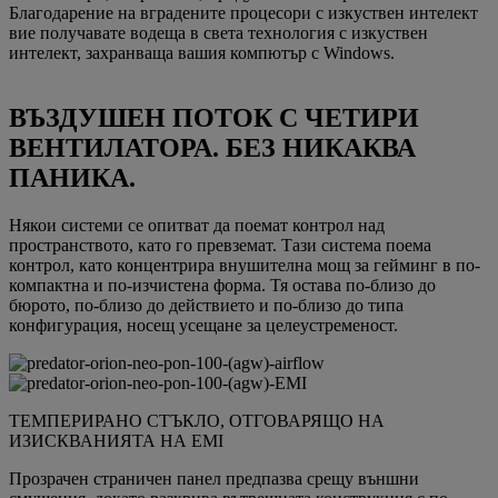
Благодарение на вградените процесори с изкуствен интелект
вие получавате водеща в света технология с изкуствен
интелект, захранваща вашия компютър с Windows.
ВЪЗДУШЕН ПОТОК С ЧЕТИРИ
ВЕНТИЛАТОРА. БЕЗ НИКАКВА
ПАНИКА.
Някои системи се опитват да поемат контрол над
пространството, като го превземат. Тази система поема
контрол, като концентрира внушителна мощ за гейминг в по-
компактна и по-изчистена форма. Тя остава по-близо до
бюрото, по-близо до действието и по-близо до типа
конфигурация, носещ усещане за целеустременост.
ТЕМПЕРИРАНО СТЪКЛО, ОТГОВАРЯЩО НА
ИЗИСКВАНИЯТА НА EMI
Прозрачен страничен панел предпазва срещу външни