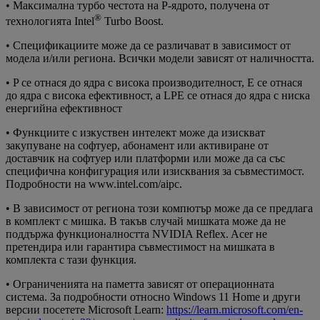
• Максимална турбо честота на P-ядрото, получена от
®
технологията Intel
Turbo Boost.
• Спецификациите може да се различават в зависимост от
модела и/или региона. Всички модели зависят от наличността.
• P се отнася до ядра с висока производителност, E се отнася
до ядра с висока ефективност, а LPE се отнася до ядра с ниска
енергийна ефективност
• Функциите с изкуствен интелект може да изискват
закупуване на софтуер, абонамент или активиране от
доставчик на софтуер или платформи или може да са със
специфична конфигурация или изисквания за съвместимост.
Подробности на www.intel.com/aipc.
• В зависимост от региона този компютър може да се предлага
в комплект с мишка. В такъв случай мишката може да не
поддържа функционалността NVIDIA Reflex. Acer не
претендира или гарантира съвместимост на мишката в
комплекта с тази функция.
• Ограниченията на паметта зависят от операционната
система. За подробности относно Windows 11 Home и други
версии посетете Microsoft Learn:
https://learn.microsoft.com/en-