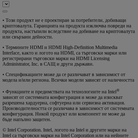
• Този продукт не е проектиран за потребители, добиващи
криптовалута. Гаранцията на продукта изключва повреди на
продукта, настъпили вследствие на добиване на криптовалута
или свързани дейности.
• Термините HDMI и HDMI High-Definition Multimedia
Interface, както и логото на HDMI, са търговски марки или
регистрирани търговски марки на HDMI Licensing
Administrator, Inc. в САЩ и други държави.
• Спецификациите може да се различават в зависимост от
модела и/или региона. Всички модели зависят от наличността
®
• Функциите и предимствата на технологиите на Intel
зависят от системната конфигурация и може да изискват
разрешена хардуерна, софтуерна или сервизна активация.
Производителността се различава в зависимост от системната
конфигурация. Никой продукт или компонент не може да
бъде напълно защитен.
© Intel Corporation. Intel, логото на Intel и другите марки на
Intel са търговски марки на Intel Corporation или на нейните