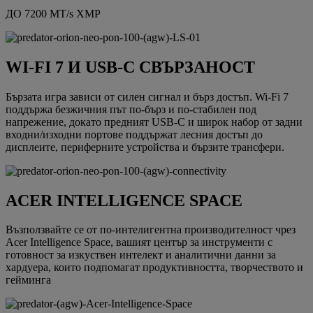
ДО 7200 MT/s XMP
WI-FI 7 И USB-C СВЪРЗАНОСТ
Бързата игра зависи от силен сигнал и бърз достъп. Wi-Fi 7
поддържа безжичния път по-бърз и по-стабилен под
напрежение, докато предният USB-C и широк набор от задни
входни/изходни портове поддържат лесния достъп до
дисплеите, периферните устройства и бързите трансфери.
ACER INTELLIGENCE SPACE
Възползвайте се от по-интелигентна производителност чрез
Acer Intelligence Space, вашият център за инструменти с
готовност за изкуствен интелект и аналитични данни за
хардуера, които подпомагат продуктивността, творчеството и
гейминга