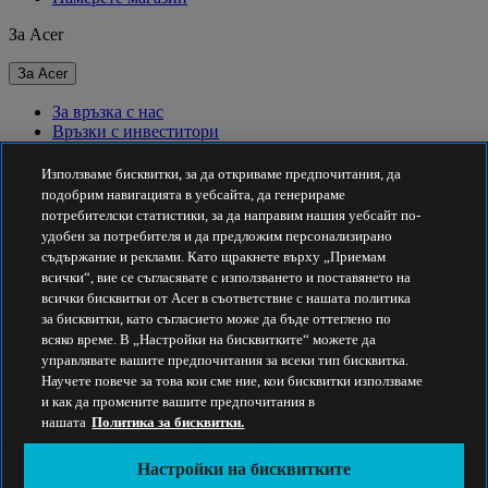
За Acer
За Acer
За връзка с нас
Връзки с инвеститори
За пресата
Награди
Използваме бисквитки, за да откриваме предпочитания, да
Събития
подобрим навигацията в уебсайта, да генерираме
потребителски статистики, за да направим нашия уебсайт по-
Устойчивост
удобен за потребителя и да предложим персонализирано
съдържание и реклами. Като щракнете върху „Приемам
Устойчивост
всички“, вие се съгласявате с използването и поставянето на
всички бисквитки от Acer в съответствие с нашата политика
Корпоративна социална отговорност
за бисквитки, като съгласието може да бъде оттеглено по
Въглероден отпечатък на продукта
всяко време. В „Настройки на бисквитките“ можете да
Project Humanity
управлявате вашите предпочитания за всеки тип бисквитка.
Earthion
Научете повече за това кои сме ние, кои бисквитки използваме
Правила за поверителност
и как да промените вашите предпочитания в
Правила за бисквитките
нашата
Политика за бисквитки.
Правна бележка
Допълнителна правна информация
Настройки на бисквитките
Политика за достъпност