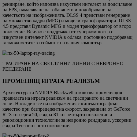
рендиране, който използва изкуствен интелект за подсилване
на FPS, намаляване на забавянето и подобряване на
качеството на изображенията. DLSS 4 представи генериране
на множество кадри (MFG) и модели трансформатори. DLSS
4.5 представя Dynamic MFG и модел трансформатор от второ
поколение. Всичко с поддръжка от суперкомпютър с
изкуствен интелект NVIDIA в облака, постоянно подобряващ
възможностите за гейминг на вашия компютър.
ТРАСИРАНЕ НА СВЕТЛИННИ ЛИНИИ С НЕВРОННО
РЕНДИРАНЕ
ПРОМЕНЯЩ ИГРАТА РЕАЛИЗЪМ
Архитектурата NVIDIA Blackwell отключва променящия
правилата на играта реализъм на трасирането на светлинни
лъчи. Насладете се на изображения с кинематографско
качество при безпрецедентна скорост, захранвана от GeForce
RTX от серия 50, с ядра RT от четвърто поколение и
революционни технологии за невронно рендиране, ускорени
с ядра Tensor от пето поколение.