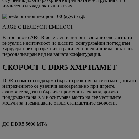
смущения, докато разкрива вътрешната конструкция с по-
изчистена и хладнокръвна визия.
ARGB С ЦЕЛЕУСТРЕМЕНОСТ
Вътрешното ARGB осветление допринася за по-елегантната
визуална идентичност на шасито, осигурявайки поглед към
хардуера през прозрачния страничен панел и придавайки по-
персонализиран вид на вашата конфигурация.
СКОРОСТ С DDR5 XMP ПАМЕТ
DDR5 паметта поддържа бързата реакция на системата, когато
напрежението се увеличи едновременно при игрите,
фоновите задачи и бързите промени на екрана, докато
поддръжката на XMP осигурява място на съвместимите
модули за преминаване отвъд стандартните скорости.
ДО DDR5 5600 MT/s