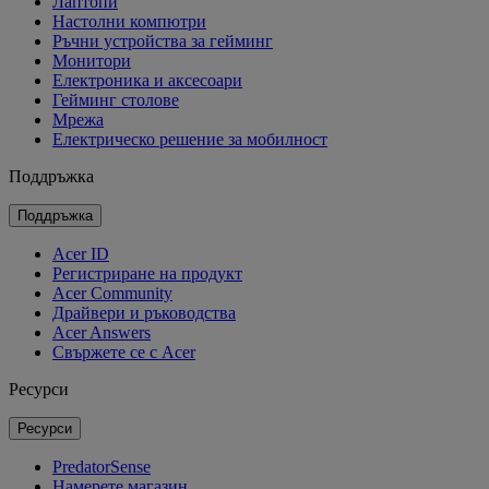
Лаптопи
Настолни компютри
Ръчни устройства за гейминг
Монитори
Електроника и аксесоари
Гейминг столове
Мрежа
Електрическо решение за мобилност
Поддръжка
Поддръжка
Acer ID
Регистриране на продукт
Acer Community
Драйвери и ръководства
Acer Answers
Свържете се с Acer
Ресурси
Ресурси
PredatorSense
Намерете магазин