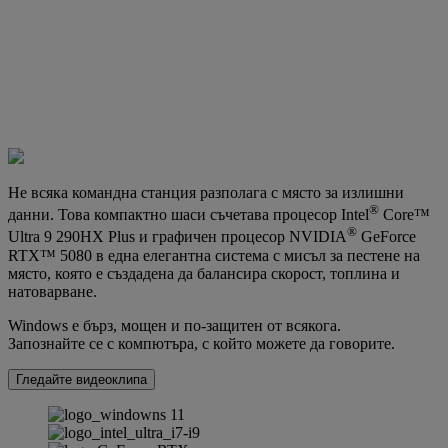
Не всяка командна станция разполага с място за излишни
®
данни. Това компактно шаси съчетава процесор Intel
Core™
®
Ultra 9 290HX Plus и графичен процесор NVIDIA
GeForce
RTX™ 5080 в една елегантна система с мисъл за пестене на
място, която е създадена да балансира скорост, топлина и
натоварване.
Windows е бърз, мощен и по-защитен от всякога.
Запознайте се с компютъра, с който можете да говорите.
Гледайте видеоклипа