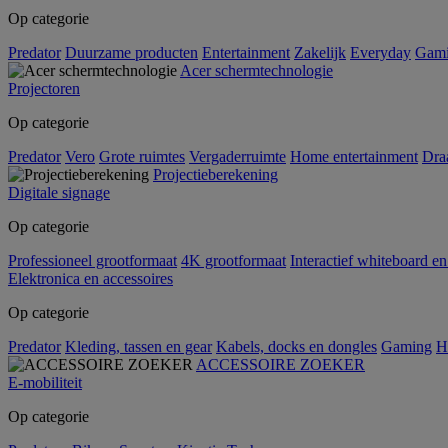
Op categorie
Predator
Duurzame producten
Entertainment
Zakelijk
Everyday
Gam
Acer schermtechnologie
Projectoren
Op categorie
Predator
Vero
Grote ruimtes
Vergaderruimte
Home entertainment
Dra
Projectieberekening
Digitale signage
Op categorie
Professioneel grootformaat
4K grootformaat
Interactief whiteboard en
Elektronica en accessoires
Op categorie
Predator
Kleding, tassen en gear
Kabels, docks en dongles
Gaming
H
ACCESSOIRE ZOEKER
E-mobiliteit
Op categorie