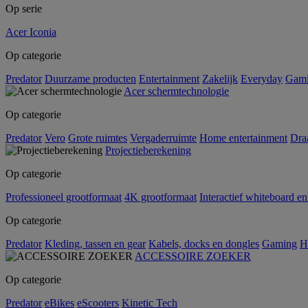
Op serie
Acer Iconia
Op categorie
Predator
Duurzame producten
Entertainment
Zakelijk
Everyday
Gam
Acer schermtechnologie
Op categorie
Predator
Vero
Grote ruimtes
Vergaderruimte
Home entertainment
Dra
Projectieberekening
Op categorie
Professioneel grootformaat
4K grootformaat
Interactief whiteboard en
Op categorie
Predator
Kleding, tassen en gear
Kabels, docks en dongles
Gaming
H
ACCESSOIRE ZOEKER
Op categorie
Predator
eBikes
eScooters
Kinetic Tech