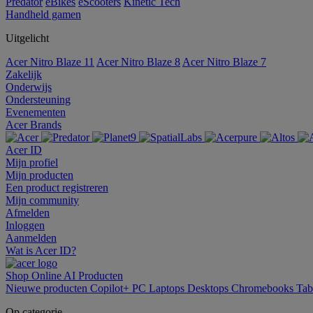
Predator
eBikes
eScooters
Kinetic Tech
Handheld gamen
Uitgelicht
Acer Nitro Blaze 11
Acer Nitro Blaze 8
Acer Nitro Blaze 7
Zakelijk
Onderwijs
Ondersteuning
Evenementen
Acer Brands
Acer ID
Mijn profiel
Mijn producten
Een product registreren
Mijn community
Afmelden
Inloggen
Aanmelden
Wat is Acer ID?
Shop Online
AI
Producten
Nieuwe producten
Copilot+ PC
Laptops
Desktops
Chromebooks
Tab
Op categorie