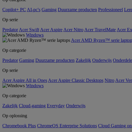
Copilot+ PC
AI-pc's
Gaming
Duurzame producten
Professioneel
Ler
Op serie
Predator
Acer Swift
Acer Aspire
Acer Nitro
Acer TravelMate
Acer Ex
Windows
Acer AMD Ryzen™ serie laptop
Op categorie
Predator
Gaming
Duurzame producten
Zakelijk
Onderwijs
Onderdel
Op serie
Acer Aspire All in Ones
Acer Aspire Classic Desktops
Nitro
Acer Ver
Windows
Op categorie
Zakelijk
Cloud-gaming
Everyday
Onderwijs
Op oplossing
Chromebook Plus
ChromeOS Enterprise Solutions
Cloud Gaming o