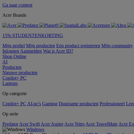
Ga naar content
Acer Brands
15% STUDENTENKORTING
Mijn profiel
Mijn producten
Een product registreren
Mijn community
Inloggen
Aanmelden
Wat is Acer ID?
Shop Online
AI
Producten
Nieuwe producten
Copilot+ PC
Laptops
Op categorie
Copilot+ PC
AI-pc's
Gaming
Duurzame producten
Professioneel
Ler
Op serie
Predator
Acer Swift
Acer Aspire
Acer Nitro
Acer TravelMate
Acer Ex
Windows