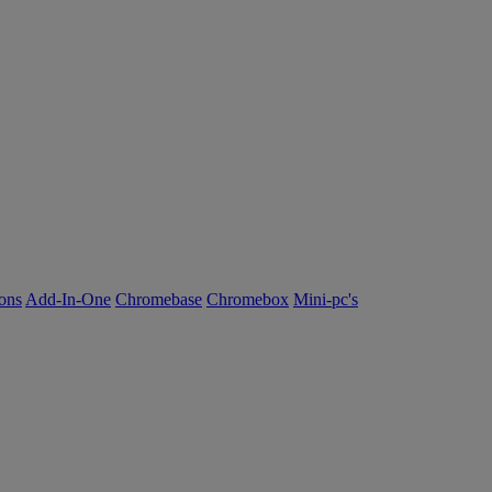
ions
Add-In-One
Chromebase
Chromebox
Mini-pc's