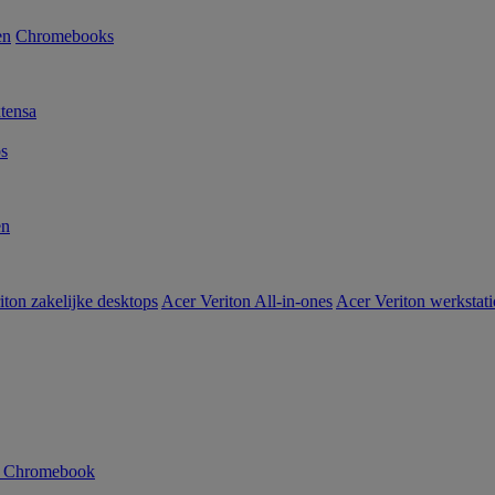
en
Chromebooks
tensa
s
en
iton zakelijke desktops
Acer Veriton All-in-ones
Acer Veriton werkstat
n Chromebook