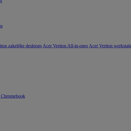
s
en
iton zakelijke desktops
Acer Veriton All-in-ones
Acer Veriton werkstat
n Chromebook