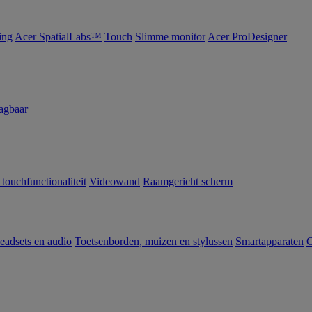
ing
Acer SpatialLabs™
Touch
Slimme monitor
Acer ProDesigner
agbaar
 touchfunctionaliteit
Videowand
Raamgericht scherm
eadsets en audio
Toetsenborden, muizen en stylussen
Smartapparaten
C