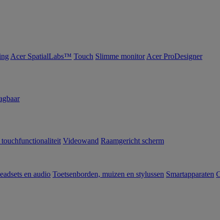
ing
Acer SpatialLabs™
Touch
Slimme monitor
Acer ProDesigner
agbaar
 touchfunctionaliteit
Videowand
Raamgericht scherm
eadsets en audio
Toetsenborden, muizen en stylussen
Smartapparaten
C