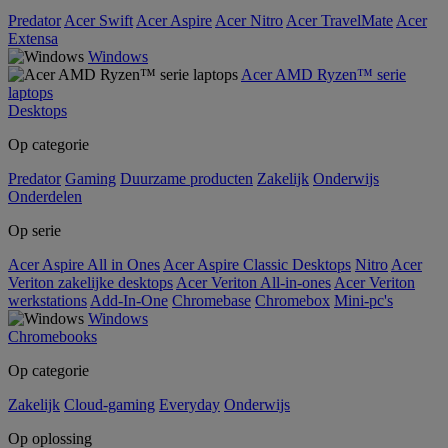
Predator
Acer Swift
Acer Aspire
Acer Nitro
Acer TravelMate
Acer
Extensa
Windows
Acer AMD Ryzen™ serie
laptops
Desktops
Op categorie
Predator
Gaming
Duurzame producten
Zakelijk
Onderwijs
Onderdelen
Op serie
Acer Aspire All in Ones
Acer Aspire Classic Desktops
Nitro
Acer
Veriton zakelijke desktops
Acer Veriton All-in-ones
Acer Veriton
werkstations
Add-In-One
Chromebase
Chromebox
Mini-pc's
Windows
Chromebooks
Op categorie
Zakelijk
Cloud-gaming
Everyday
Onderwijs
Op oplossing