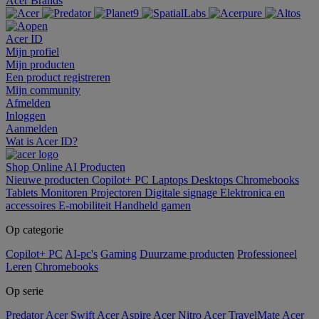
Acer Brands
Acer ID
Mijn profiel
Mijn producten
Een product registreren
Mijn community
Afmelden
Inloggen
Aanmelden
Wat is Acer ID?
Shop Online
AI
Producten
Nieuwe producten
Copilot+ PC
Laptops
Desktops
Chromebooks
Tablets
Monitoren
Projectoren
Digitale signage
Elektronica en
accessoires
E-mobiliteit
Handheld gamen
Op categorie
Copilot+ PC
AI-pc's
Gaming
Duurzame producten
Professioneel
Leren
Chromebooks
Op serie
Predator
Acer Swift
Acer Aspire
Acer Nitro
Acer TravelMate
Acer