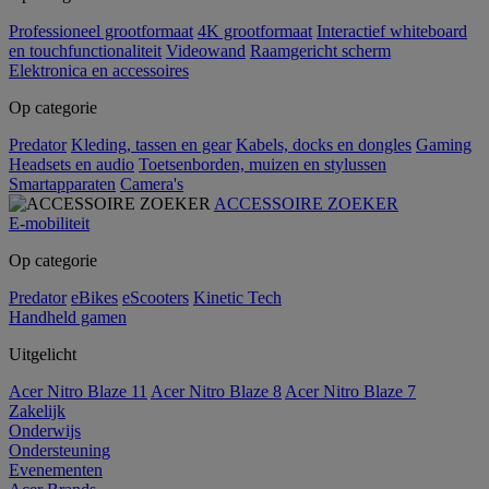
Professioneel grootformaat
4K grootformaat
Interactief whiteboard
en touchfunctionaliteit
Videowand
Raamgericht scherm
Elektronica en accessoires
Op categorie
Predator
Kleding, tassen en gear
Kabels, docks en dongles
Gaming
Headsets en audio
Toetsenborden, muizen en stylussen
Smartapparaten
Camera's
ACCESSOIRE ZOEKER
E-mobiliteit
Op categorie
Predator
eBikes
eScooters
Kinetic Tech
Handheld gamen
Uitgelicht
Acer Nitro Blaze 11
Acer Nitro Blaze 8
Acer Nitro Blaze 7
Zakelijk
Onderwijs
Ondersteuning
Evenementen