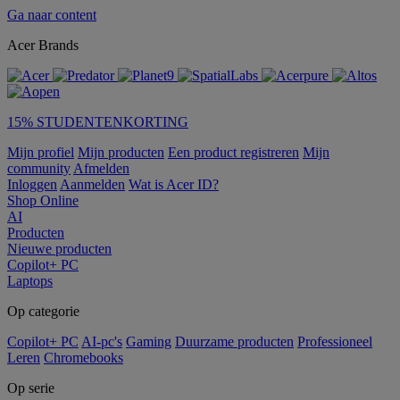
Ga naar content
Acer Brands
15% STUDENTENKORTING
Mijn profiel
Mijn producten
Een product registreren
Mijn
community
Afmelden
Inloggen
Aanmelden
Wat is Acer ID?
Shop Online
AI
Producten
Nieuwe producten
Copilot+ PC
Laptops
Op categorie
Copilot+ PC
AI-pc's
Gaming
Duurzame producten
Professioneel
Leren
Chromebooks
Op serie