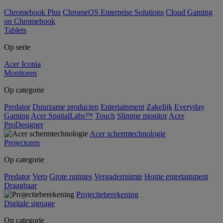
Chromebook Plus
ChromeOS Enterprise Solutions
Cloud Gaming
on Chromebook
Tablets
Op serie
Acer Iconia
Monitoren
Op categorie
Predator
Duurzame producten
Entertainment
Zakelijk
Everyday
Gaming
Acer SpatialLabs™
Touch
Slimme monitor
Acer
ProDesigner
Acer schermtechnologie
Projectoren
Op categorie
Predator
Vero
Grote ruimtes
Vergaderruimte
Home entertainment
Draagbaar
Projectieberekening
Digitale signage
Op categorie