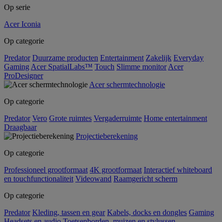
Op serie
Acer Iconia
Op categorie
Predator
Duurzame producten
Entertainment
Zakelijk
Everyday
Gaming
Acer SpatialLabs™
Touch
Slimme monitor
Acer
ProDesigner
Acer schermtechnologie
Op categorie
Predator
Vero
Grote ruimtes
Vergaderruimte
Home entertainment
Draagbaar
Projectieberekening
Op categorie
Professioneel grootformaat
4K grootformaat
Interactief whiteboard
en touchfunctionaliteit
Videowand
Raamgericht scherm
Op categorie
Predator
Kleding, tassen en gear
Kabels, docks en dongles
Gaming
Headsets en audio
Toetsenborden, muizen en stylussen