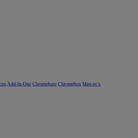
ions
Add-In-One
Chromebase
Chromebox
Mini-pc's