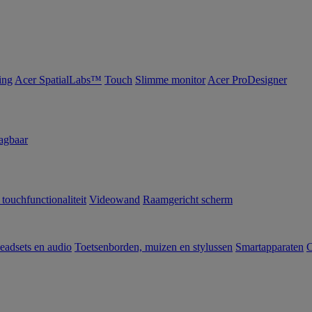
ing
Acer SpatialLabs™
Touch
Slimme monitor
Acer ProDesigner
agbaar
 touchfunctionaliteit
Videowand
Raamgericht scherm
eadsets en audio
Toetsenborden, muizen en stylussen
Smartapparaten
C