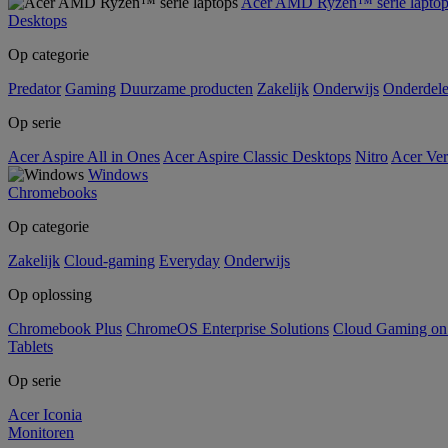
Acer AMD Ryzen™ serie laptop
Desktops
Op categorie
Predator
Gaming
Duurzame producten
Zakelijk
Onderwijs
Onderdel
Op serie
Acer Aspire All in Ones
Acer Aspire Classic Desktops
Nitro
Acer Ver
Windows
Chromebooks
Op categorie
Zakelijk
Cloud-gaming
Everyday
Onderwijs
Op oplossing
Chromebook Plus
ChromeOS Enterprise Solutions
Cloud Gaming o
Tablets
Op serie
Acer Iconia
Monitoren