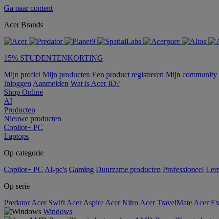
Ga naar content
Acer Brands
15% STUDENTENKORTING
Mijn profiel
Mijn producten
Een product registreren
Mijn community
Inloggen
Aanmelden
Wat is Acer ID?
Shop Online
AI
Producten
Nieuwe producten
Copilot+ PC
Laptops
Op categorie
Copilot+ PC
AI-pc's
Gaming
Duurzame producten
Professioneel
Ler
Op serie
Predator
Acer Swift
Acer Aspire
Acer Nitro
Acer TravelMate
Acer Ex
Windows