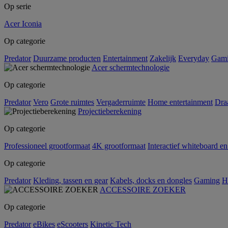
Op serie
Acer Iconia
Op categorie
Predator
Duurzame producten
Entertainment
Zakelijk
Everyday
Gam
Acer schermtechnologie
Op categorie
Predator
Vero
Grote ruimtes
Vergaderruimte
Home entertainment
Dra
Projectieberekening
Op categorie
Professioneel grootformaat
4K grootformaat
Interactief whiteboard en
Op categorie
Predator
Kleding, tassen en gear
Kabels, docks en dongles
Gaming
H
ACCESSOIRE ZOEKER
Op categorie
Predator
eBikes
eScooters
Kinetic Tech