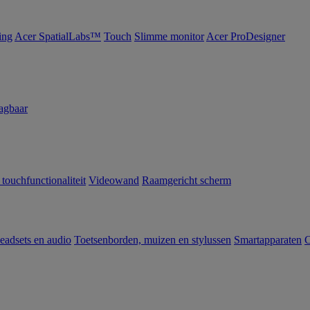
ing
Acer SpatialLabs™
Touch
Slimme monitor
Acer ProDesigner
agbaar
 touchfunctionaliteit
Videowand
Raamgericht scherm
eadsets en audio
Toetsenborden, muizen en stylussen
Smartapparaten
C