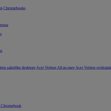
en
Chromebooks
tensa
s
en
iton zakelijke desktops
Acer Veriton All-in-ones
Acer Veriton werkstat
n Chromebook