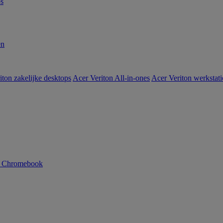
s
en
iton zakelijke desktops
Acer Veriton All-in-ones
Acer Veriton werkstat
n Chromebook