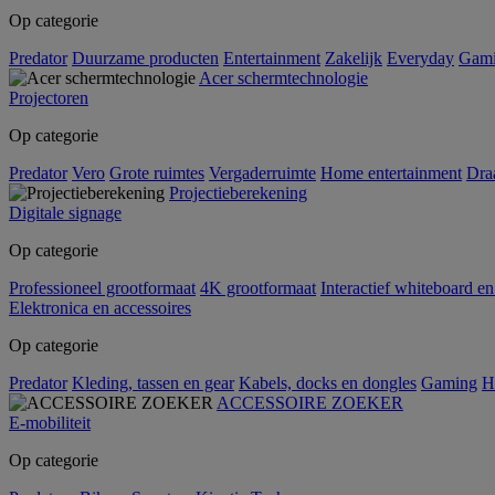
Op categorie
Predator
Duurzame producten
Entertainment
Zakelijk
Everyday
Gam
Acer schermtechnologie
Projectoren
Op categorie
Predator
Vero
Grote ruimtes
Vergaderruimte
Home entertainment
Dra
Projectieberekening
Digitale signage
Op categorie
Professioneel grootformaat
4K grootformaat
Interactief whiteboard en
Elektronica en accessoires
Op categorie
Predator
Kleding, tassen en gear
Kabels, docks en dongles
Gaming
H
ACCESSOIRE ZOEKER
E-mobiliteit
Op categorie