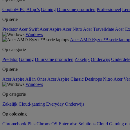
Copilot+ PC
AI-pc's
Gaming
Duurzame producten
Professioneel
Ler
Op serie
Predator
Acer Swift
Acer Aspire
Acer Nitro
Acer TravelMate
Acer Ex
Windows
Acer AMD Ryzen™ serie laptop
Op categorie
Predator
Gaming
Duurzame producten
Zakelijk
Onderwijs
Onderdel
Op serie
Acer Aspire All in Ones
Acer Aspire Classic Desktops
Nitro
Acer Ver
Windows
Op categorie
Zakelijk
Cloud-gaming
Everyday
Onderwijs
Op oplossing
Chromebook Plus
ChromeOS Enterprise Solutions
Cloud Gaming o