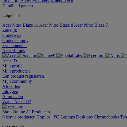
Predator
eBikes
eScooters
Kinetic Tech
Handheld gamen
Uitgelicht
Acer Nitro Blaze 11
Acer Nitro Blaze 8
Acer Nitro Blaze 7
Zakelijk
Onderwijs
Ondersteuning
Evenementen
Acer Brands
Acer ID
Mijn profiel
Mijn producten
Een product registreren
Mijn community
Afmelden
Inloggen
Aanmelden
Wat is Acer ID?
Shop Online
AI
Producten
Nieuwe producten
Copilot+ PC
Laptops
Desktops
Chromebooks
Tab
Op categorie