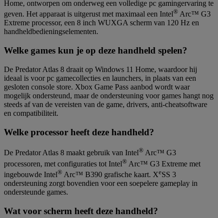
Home, ontworpen om onderweg een volledige pc gamingervaring te
®
geven. Het apparaat is uitgerust met maximaal een Intel
Arc™ G3
Extreme processor, een 8 inch WUXGA scherm van 120 Hz en
handheldbedieningselementen.
Welke games kun je op deze handheld spelen?
De Predator Atlas 8 draait op Windows 11 Home, waardoor hij
ideaal is voor pc gamecollecties en launchers, in plaats van een
gesloten console store. Xbox Game Pass aanbod wordt waar
mogelijk ondersteund, maar de ondersteuning voor games hangt nog
steeds af van de vereisten van de game, drivers, anti-cheatsoftware
en compatibiliteit.
Welke processor heeft deze handheld?
®
De Predator Atlas 8 maakt gebruik van Intel
Arc™ G3
®
processoren, met configuraties tot Intel
Arc™ G3 Extreme met
®
e
ingebouwde Intel
Arc™ B390 grafische kaart. X
SS 3
ondersteuning zorgt bovendien voor een soepelere gameplay in
ondersteunde games.
Wat voor scherm heeft deze handheld?