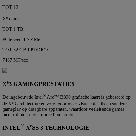
TOT 12
e
X
cores
TOT 1 TB
PCIe Gen 4 NVMe
TOT 32 GB LPDDR5x
7467 MT/sec
e
X
3 GAMINGPRESTATIES
®
De ingebouwde Intel
Arc™ B390 grafische kaart is gebaseerd op
e
de X
3 architectuur en zorgt voor meer visuele details en snellere
gameplay op draagbare apparaten, waardoor veeleisende games
meer ruimte krijgen om te functioneren.
®
e
INTEL
X
SS 3 TECHNOLOGIE