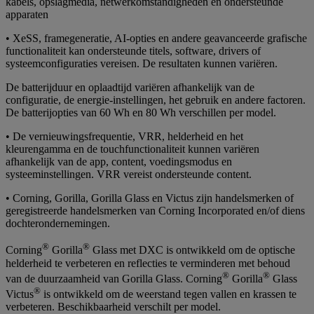
kabels, opslagmedia, netwerkomstandigheden en ondersteunde
apparaten
• XeSS, framegeneratie, AI-opties en andere geavanceerde grafische
functionaliteit kan ondersteunde titels, software, drivers of
systeemconfiguraties vereisen. De resultaten kunnen variëren.
De batterijduur en oplaadtijd variëren afhankelijk van de
configuratie, de energie-instellingen, het gebruik en andere factoren.
De batterijopties van 60 Wh en 80 Wh verschillen per model.
• De vernieuwingsfrequentie, VRR, helderheid en het
kleurengamma en de touchfunctionaliteit kunnen variëren
afhankelijk van de app, content, voedingsmodus en
systeeminstellingen. VRR vereist ondersteunde content.
• Corning, Gorilla, Gorilla Glass en Victus zijn handelsmerken of
geregistreerde handelsmerken van Corning Incorporated en/of diens
dochterondernemingen.
®
®
Corning
Gorilla
Glass met DXC is ontwikkeld om de optische
helderheid te verbeteren en reflecties te verminderen met behoud
®
®
van de duurzaamheid van Gorilla Glass. Corning
Gorilla
Glass
®
Victus
is ontwikkeld om de weerstand tegen vallen en krassen te
verbeteren. Beschikbaarheid verschilt per model.