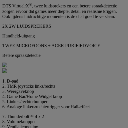
®
DTS Virtual:X
, twee luidsprekers en een betere spraakdetectie
zorgen ervoor dat games meer diepte, detail en realisme krijgen.
Ook tijdens luidruchtige momenten is de chat goed te verstaan.
2X 2W LUIDSPREKERS
Handheld-uitgang
TWEE MICROFOONS + ACER PURIFIEDVOICE
Betere spraakdetectie
1. D-pad
2. TMR joysticks links/rechts
3. Weergaveknop
4. Game Bar/Home Widget knop
5. Linker-/rechterbumper
6. Analoge linker-/rechtertrigger voor Hall-effect
7. Thunderbolt™ 4 x 2
8. Volumeknoppen
9. Ventilatieopening