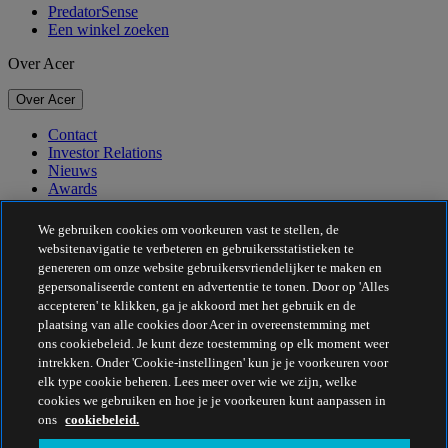
PredatorSense
Een winkel zoeken
Over Acer
Over Acer
Contact
Investor Relations
Nieuws
Awards
Evenementen
We gebruiken cookies om voorkeuren vast te stellen, de
Duurzaamheid
websitenavigatie te verbeteren en gebruikersstatistieken te
genereren om onze website gebruikersvriendelijker te maken en
Duurzaamheid
gepersonaliseerde content en advertentie te tonen. Door op 'Alles
accepteren' te klikken, ga je akkoord met het gebruik en de
Maatschappelijk verantwoord ondernemen
plaatsing van alle cookies door Acer in overeenstemming met
De CO2-voetafdruk van het product
ons cookiebeleid. Je kunt deze toestemming op elk moment weer
Project Humanity
intrekken. Onder 'Cookie-instellingen' kun je je voorkeuren voor
Earthion
elk type cookie beheren. Lees meer over wie we zijn, welke
Privacybeleid
cookies we gebruiken en hoe je je voorkeuren kunt aanpassen in
Cookiebeleid
ons
cookiebeleid.
Juridische informatie