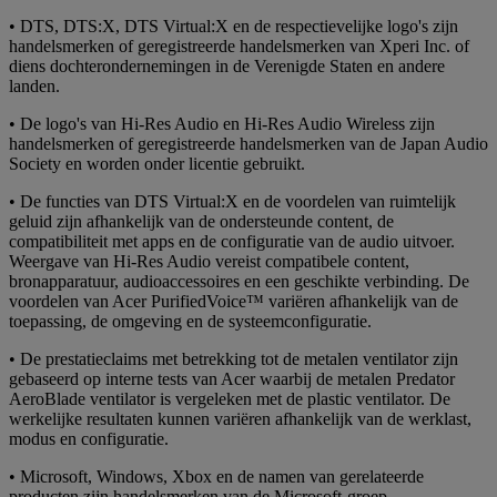
• DTS, DTS:X, DTS Virtual:X en de respectievelijke logo's zijn
handelsmerken of geregistreerde handelsmerken van Xperi Inc. of
diens dochterondernemingen in de Verenigde Staten en andere
landen.
• De logo's van Hi-Res Audio en Hi-Res Audio Wireless zijn
handelsmerken of geregistreerde handelsmerken van de Japan Audio
Society en worden onder licentie gebruikt.
• De functies van DTS Virtual:X en de voordelen van ruimtelijk
geluid zijn afhankelijk van de ondersteunde content, de
compatibiliteit met apps en de configuratie van de audio uitvoer.
Weergave van Hi-Res Audio vereist compatibele content,
bronapparatuur, audioaccessoires en een geschikte verbinding. De
voordelen van Acer PurifiedVoice™ variëren afhankelijk van de
toepassing, de omgeving en de systeemconfiguratie.
• De prestatieclaims met betrekking tot de metalen ventilator zijn
gebaseerd op interne tests van Acer waarbij de metalen Predator
AeroBlade ventilator is vergeleken met de plastic ventilator. De
werkelijke resultaten kunnen variëren afhankelijk van de werklast,
modus en configuratie.
• Microsoft, Windows, Xbox en de namen van gerelateerde
producten zijn handelsmerken van de Microsoft-groep.