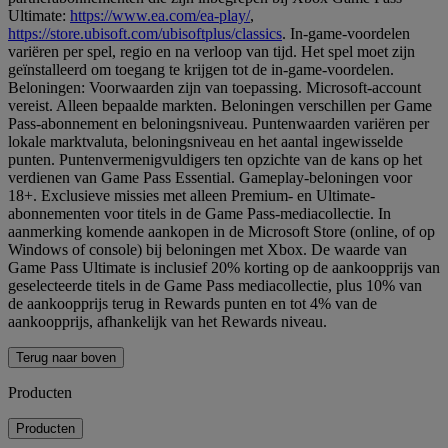
Ultimate:
https://www.ea.com/ea-play/
,
https://store.ubisoft.com/ubisoftplus/classics
. In-game-voordelen
variëren per spel, regio en na verloop van tijd. Het spel moet zijn
geïnstalleerd om toegang te krijgen tot de in-game-voordelen.
Beloningen: Voorwaarden zijn van toepassing. Microsoft-account
vereist. Alleen bepaalde markten. Beloningen verschillen per Game
Pass-abonnement en beloningsniveau. Puntenwaarden variëren per
lokale marktvaluta, beloningsniveau en het aantal ingewisselde
punten. Puntenvermenigvuldigers ten opzichte van de kans op het
verdienen van Game Pass Essential. Gameplay-beloningen voor
18+. Exclusieve missies met alleen Premium- en Ultimate-
abonnementen voor titels in de Game Pass-mediacollectie. In
aanmerking komende aankopen in de Microsoft Store (online, of op
Windows of console) bij beloningen met Xbox. De waarde van
Game Pass Ultimate is inclusief 20% korting op de aankoopprijs van
geselecteerde titels in de Game Pass mediacollectie, plus 10% van
de aankoopprijs terug in Rewards punten en tot 4% van de
aankoopprijs, afhankelijk van het Rewards niveau.
Terug naar boven
Producten
Producten