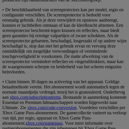
• De beschikbaarheid van screenprotectors kan per model, regio en
configuratie verschillen. De screenprotector is bedoeld voor
eenmalig gebruik. Als je deze verwijdert en opnieuw aanbrengt,
kunnen er luchtbellen ontstaan of kan de kleefkracht afnemen. Een
screenprotector beschermt tegen krassen en reflecties, maar biedt
geen garanties bij ernstige valpartijen of zware schokken. Als de
screenprotector gebarsten, beschadigd, losgeraakt of op andere wijze
beschadigd is, stop dan met het gebruik ervan en vervang deze
onmiddellijk om mogelijke verwondingen of verminderde
touchgevoeligheid te voorkomen. De matte afwerking van de
screenprotector vermindert reflecties en vingerafdrukken, maar kan
de waargenomen scherpte en helderheid van het scherm enigszins
beïnvloeden.
• Claim binnen 30 dagen na activering van het apparaat. Geldige
betaalmethode vereist. Het abonnement wordt automatisch tegen de
normale maandprijs verlengd, tenzij het is geannuleerd. Onderhevig
aan
xbox.com/subscriptionterms
. Bestaande in aanmerking komende
Essential en Premium lidmaatschappen worden bijgewerkt naar
Ultimate. Zie
xbox.com/code-conversion
. Voordelen verschillen per
Xbox Game Pass-abonnement. De gamecollectie varieert na verloop
van tijd, per regio, apparaat en Xbox Game Pass-
abonnement.
xbox.com/gamepass
. Voor meer informatie over
partnerabonnementen die zijn inbegrepen bij Xbox Game Pass