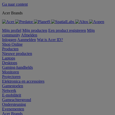
Ga naar content
Acer Brands
Mijn profiel
Mijn producten
Een product registreren
Mijn
community
Afmelden
Inloggen
Aanmelden
Wat is Acer ID?
Shop Online
Producten
Nieuwe producten
Laptops
Desktops
Gaming-handhelds
Monitoren
Projectoren
Elektronica en accessoires
Gamestoelen
Netwerk
E-mobiliteit
Gameachtergrond
Ondersteuning
Evenementen
Acer Brands