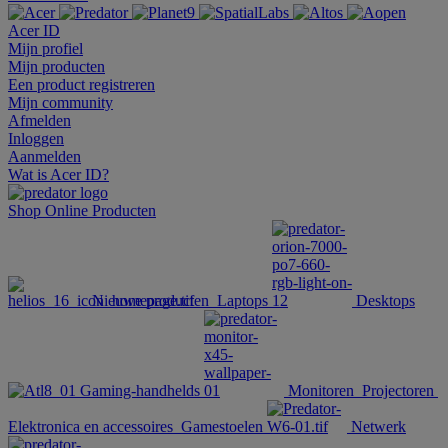
Acer ID
Mijn profiel
Mijn producten
Een product registreren
Mijn community
Afmelden
Inloggen
Aanmelden
Wat is Acer ID?
Shop Online
Producten
Nieuwe producten
Laptops
Desktops
Gaming-handhelds
Monitoren
Projectoren
Elektronica en accessoires
Gamestoelen
Netwerk