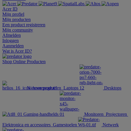
Acer ID
Mijn profiel
Mijn producten
Een product registreren
Mijn community
Afmelden
Inloggen
Aanmelden
Wat is Acer ID?
Shop Online
Producten
Nieuwe producten
Laptops
Desktops
Gaming-handhelds
Monitoren
Projectoren
Elektronica en accessoires
Gamestoelen
Netwerk