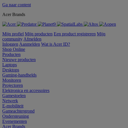
Ga naar content
Acer Brands
Mijn profiel
Mijn producten
Een product registreren
Mijn
community
Afmelden
Inloggen
Aanmelden
Wat is Acer ID?
Shop Online
Producten
Nieuwe producten
Laptops
Desktops
Gaming-handhelds
Monitoren
Projectoren
Elektronica en accessoires
Gamestoelen
Netwerk
E-mobiliteit
Gameachtergrond
Ondersteuning
Evenementen
Acer Brands