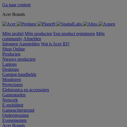
Ga naar content
Acer Brands
Mijn profiel
Mijn producten
Een product registreren
Mijn
community
Afmelden
Inloggen
Aanmelden
Wat is Acer ID?
Shop Online
Producten
Nieuwe producten
Laptops
Desktops
Gaming-handhelds
Monitoren
Projectoren
Elektronica en accessoires
Gamestoelen
Netwerk
E-mobiliteit
Gameachtergrond
Ondersteuning
Evenementen
Acer Brands