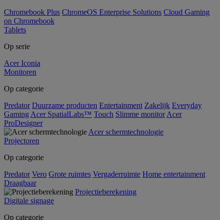
Chromebook Plus
ChromeOS Enterprise Solutions
Cloud Gaming
on Chromebook
Tablets
Op serie
Acer Iconia
Monitoren
Op categorie
Predator
Duurzame producten
Entertainment
Zakelijk
Everyday
Gaming
Acer SpatialLabs™
Touch
Slimme monitor
Acer
ProDesigner
Acer schermtechnologie
Projectoren
Op categorie
Predator
Vero
Grote ruimtes
Vergaderruimte
Home entertainment
Draagbaar
Projectieberekening
Digitale signage
Op categorie