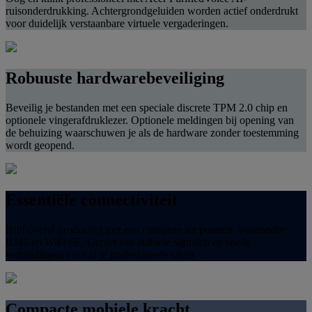
ruisonderdrukking. Achtergrondgeluiden worden actief onderdrukt
voor duidelijk verstaanbare virtuele vergaderingen.
Robuuste hardwarebeveiliging
Beveilig je bestanden met een speciale discrete TPM 2.0 chip en
optionele vingerafdruklezer. Optionele meldingen bij opening van
de behuizing waarschuwen je als de hardware zonder toestemming
wordt geopend.
Essentiële connectiviteit
Blijf overal productief met een complete set poorten, waaronder
RJ45 en WiFi 6E. Geniet van stabiele signalen en snelle
verbindingen voor al je professionele taken.
Compacte mobiele kracht