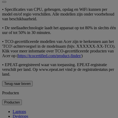
•
Specificaties van CPU, geheugen, opslag en WiFi kunnen per
model en/of regio verschillen. Alle modellen zijn onder voorbehoud
van beschikbaarheid.
•
De snellaadtechnologie laadt het apparaat op tot 80% in slechts één
uur of tot 50% in 30 minuten.
•
TCO-gecertificeerde modellen van Acer zijn te herkennen aan het
'TCO'-achtervoegsel in de modelnaam (bijv. XXXXXX-XX-TCO).
Klik voor meer informatie over TCO-gecertificeerde producten van
Acer op (
https://tcocertified.com/product-finder/
)
•
EPEAT-geregistreerd waar van toepassing. EPEAT-registratie
verschilt per land. Op www.epeat.net vind je de registratiestatus per
land.
Terug naar boven
Producten
Producten
Laptops
Desktops