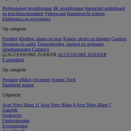
Professioneel grootformaat
4K grootformaat
Interactief whiteboard
en touchfunctionaliteit
Videowand
Raamgericht scherm
Elektronica en accessoires
Op categorie
Predator
Kleding, tassen en gear
Kabels, docks en dongles
Gaming
Headsets en audio
Toetsenborden, muizen en stylussen
Smartapparaten
Camera's
ACCESSOIRE ZOEKER
E-mobiliteit
Op categorie
Predator
eBikes
eScooters
Kinetic Tech
Handheld gamen
Uitgelicht
Acer Nitro Blaze 11
Acer Nitro Blaze 8
Acer Nitro Blaze 7
Zakelijk
Onderwijs
Ondersteuning
Evenementen