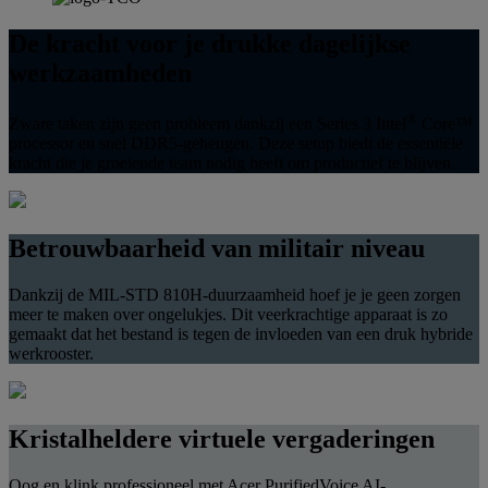
De kracht voor je drukke dagelijkse
werkzaamheden
®
Zware taken zijn geen probleem dankzij een Series 3 Intel
Core™
processor en snel DDR5-geheugen. Deze setup biedt de essentiële
kracht die je groeiende team nodig heeft om productief te blijven.
Betrouwbaarheid van militair niveau
Dankzij de MIL-STD 810H-duurzaamheid hoef je je geen zorgen
meer te maken over ongelukjes. Dit veerkrachtige apparaat is zo
gemaakt dat het bestand is tegen de invloeden van een druk hybride
werkrooster.
Kristalheldere virtuele vergaderingen
Oog en klink professioneel met Acer PurifiedVoice AI-