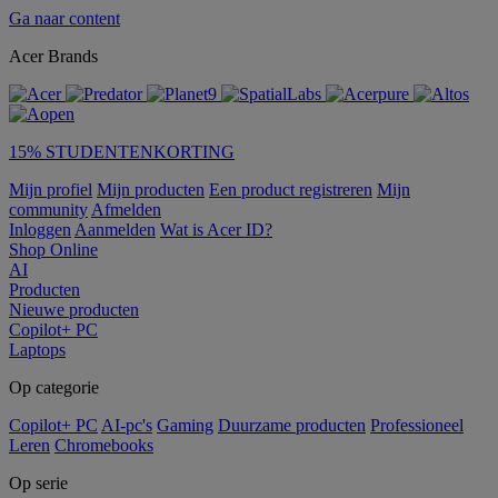
Ga naar content
Acer Brands
15% STUDENTENKORTING
Mijn profiel
Mijn producten
Een product registreren
Mijn
community
Afmelden
Inloggen
Aanmelden
Wat is Acer ID?
Shop Online
AI
Producten
Nieuwe producten
Copilot+ PC
Laptops
Op categorie
Copilot+ PC
AI-pc's
Gaming
Duurzame producten
Professioneel
Leren
Chromebooks
Op serie