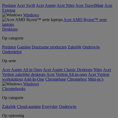
Predator
Acer Swift
Acer Aspire
Acer Nitro
Acer TravelMate
Acer
Extensa
Windows
Acer AMD Ryzen™ serie
laptops
Desktops
Op categorie
Predator
Gaming
Duurzame producten
Zakelijk
Onderwijs
Onderdelen
Op serie
Acer Aspire All in Ones
Acer Aspire Classic Desktops
Nitro
Acer
Veriton zakelijke desktops
Acer Veriton All-in-ones
Acer Veriton
werkstations
Add-In-One
Chromebase
Chromebox
Mini-pc's
Windows
Chromebooks
Op categorie
Zakelijk
Cloud-gaming
Everyday
Onderwijs
Op oplossing