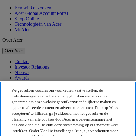
Een winkel zoeken
Acer Global Account Portal
Shop Online
Technologieën van Acer
McAfee
Over Acer
Over Acer
Contact
Investor Relations
Nieuws
Awards
Evenementen
We gebruiken cookies om voorkeuren vast te stellen, de
Duurzaamheid
websitenavigatie te verbeteren en gebruikersstatistieken te
genereren om onze website gebruikersvriendelijker te maken en
Duurzaamheid
gepersonaliseerde content en advertentie te tonen. Door op 'Alles
accepteren' te klikken, ga je akkoord met het gebruik en de
Maatschappelijk verantwoord ondernemen
plaatsing van alle cookies door Acer in overeenstemming met
De CO2-voetafdruk van het product
ons cookiebeleid. Je kunt deze toestemming op elk moment weer
Project Humanity
intrekken. Onder 'Cookie-instellingen' kun je je voorkeuren voor
Earthion