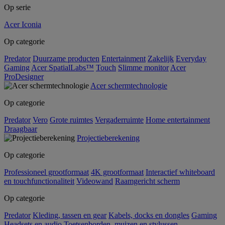
Op serie
Acer Iconia
Op categorie
Predator
Duurzame producten
Entertainment
Zakelijk
Everyday
Gaming
Acer SpatialLabs™
Touch
Slimme monitor
Acer
ProDesigner
Acer schermtechnologie
Op categorie
Predator
Vero
Grote ruimtes
Vergaderruimte
Home entertainment
Draagbaar
Projectieberekening
Op categorie
Professioneel grootformaat
4K grootformaat
Interactief whiteboard
en touchfunctionaliteit
Videowand
Raamgericht scherm
Op categorie
Predator
Kleding, tassen en gear
Kabels, docks en dongles
Gaming
Headsets en audio
Toetsenborden, muizen en stylussen