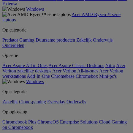
Extensa
Windows
Acer AMD Ryzen™ serie
laptops
Op categorie
Predator
Gaming
Duurzame producten
Zakelijk
Onderwijs
Onderdelen
Op serie
Acer Aspire All in Ones
Acer Aspire Classic Desktops
Nitro
Acer
Veriton zakelijke desktops
Acer Veriton All-in-ones
Acer Veriton
werkstations
Add-In-One
Chromebase
Chromebox
Mini-pc's
Windows
Op categorie
Zakelijk
Cloud-gaming
Everyday
Onderwijs
Op oplossing
Chromebook Plus
ChromeOS Enterprise Solutions
Cloud Gaming
on Chromebook