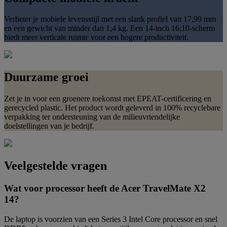
Verbeter je mobiele levensstijl met een slank profiel van 17,99 mm
en een gewicht van minder dan 1,4 kg. Een 14-inch 16:10-scherm
biedt meer verticale ruimte voor een hogere productiviteit.
Duurzame groei
Zet je in voor een groenere toekomst met EPEAT-certificering en
gerecycled plastic. Het product wordt geleverd in 100% recyclebare
verpakking ter ondersteuning van de milieuvriendelijke
doelstellingen van je bedrijf.
Veelgestelde vragen
Wat voor processor heeft de Acer TravelMate X2
14?
De laptop is voorzien van een Series 3 Intel Core processor en snel