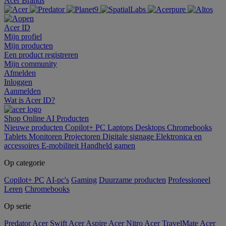
Acer Brands
Acer ID
Mijn profiel
Mijn producten
Een product registreren
Mijn community
Afmelden
Inloggen
Aanmelden
Wat is Acer ID?
Shop Online
AI
Producten
Nieuwe producten
Copilot+ PC
Laptops
Desktops
Chromebooks
Tablets
Monitoren
Projectoren
Digitale signage
Elektronica en
accessoires
E-mobiliteit
Handheld gamen
Op categorie
Copilot+ PC
AI-pc's
Gaming
Duurzame producten
Professioneel
Leren
Chromebooks
Op serie
Predator
Acer Swift
Acer Aspire
Acer Nitro
Acer TravelMate
Acer