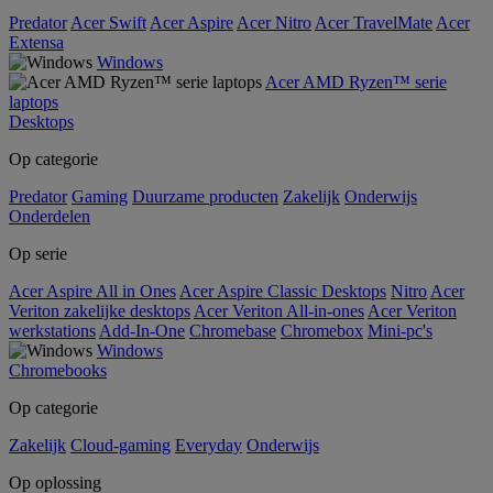
Predator
Acer Swift
Acer Aspire
Acer Nitro
Acer TravelMate
Acer
Extensa
Windows
Acer AMD Ryzen™ serie
laptops
Desktops
Op categorie
Predator
Gaming
Duurzame producten
Zakelijk
Onderwijs
Onderdelen
Op serie
Acer Aspire All in Ones
Acer Aspire Classic Desktops
Nitro
Acer
Veriton zakelijke desktops
Acer Veriton All-in-ones
Acer Veriton
werkstations
Add-In-One
Chromebase
Chromebox
Mini-pc's
Windows
Chromebooks
Op categorie
Zakelijk
Cloud-gaming
Everyday
Onderwijs
Op oplossing