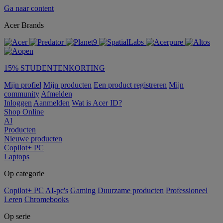
Ga naar content
Acer Brands
15% STUDENTENKORTING
Mijn profiel
Mijn producten
Een product registreren
Mijn
community
Afmelden
Inloggen
Aanmelden
Wat is Acer ID?
Shop Online
AI
Producten
Nieuwe producten
Copilot+ PC
Laptops
Op categorie
Copilot+ PC
AI-pc's
Gaming
Duurzame producten
Professioneel
Leren
Chromebooks
Op serie