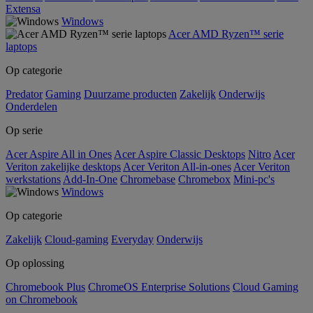
Extensa
Windows
Acer AMD Ryzen™ serie
laptops
Op categorie
Predator
Gaming
Duurzame producten
Zakelijk
Onderwijs
Onderdelen
Op serie
Acer Aspire All in Ones
Acer Aspire Classic Desktops
Nitro
Acer
Veriton zakelijke desktops
Acer Veriton All-in-ones
Acer Veriton
werkstations
Add-In-One
Chromebase
Chromebox
Mini-pc's
Windows
Op categorie
Zakelijk
Cloud-gaming
Everyday
Onderwijs
Op oplossing
Chromebook Plus
ChromeOS Enterprise Solutions
Cloud Gaming
on Chromebook