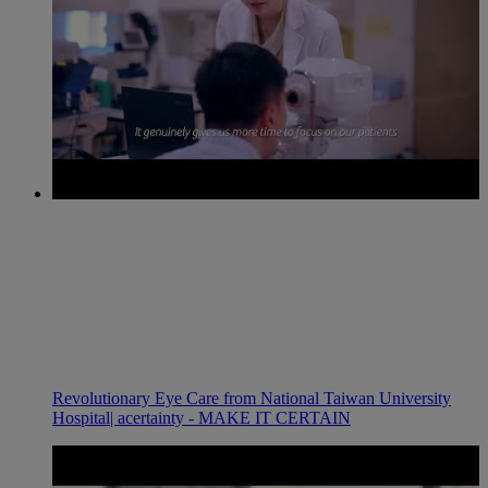
Revolutionary Eye Care from National Taiwan University
Hospital| acertainty - MAKE IT CERTAIN