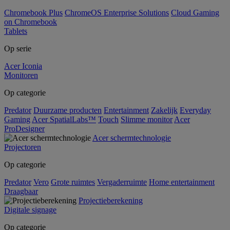
Chromebook Plus
ChromeOS Enterprise Solutions
Cloud Gaming
on Chromebook
Tablets
Op serie
Acer Iconia
Monitoren
Op categorie
Predator
Duurzame producten
Entertainment
Zakelijk
Everyday
Gaming
Acer SpatialLabs™
Touch
Slimme monitor
Acer
ProDesigner
Acer schermtechnologie
Projectoren
Op categorie
Predator
Vero
Grote ruimtes
Vergaderruimte
Home entertainment
Draagbaar
Projectieberekening
Digitale signage
Op categorie