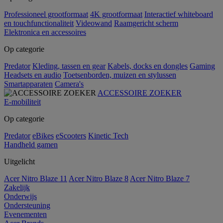
Professioneel grootformaat
4K grootformaat
Interactief whiteboard
en touchfunctionaliteit
Videowand
Raamgericht scherm
Elektronica en accessoires
Op categorie
Predator
Kleding, tassen en gear
Kabels, docks en dongles
Gaming
Headsets en audio
Toetsenborden, muizen en stylussen
Smartapparaten
Camera's
ACCESSOIRE ZOEKER
E-mobiliteit
Op categorie
Predator
eBikes
eScooters
Kinetic Tech
Handheld gamen
Uitgelicht
Acer Nitro Blaze 11
Acer Nitro Blaze 8
Acer Nitro Blaze 7
Zakelijk
Onderwijs
Ondersteuning
Evenementen