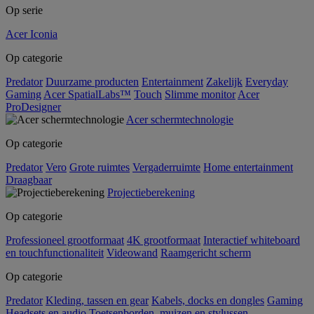
Op serie
Acer Iconia
Op categorie
Predator
Duurzame producten
Entertainment
Zakelijk
Everyday
Gaming
Acer SpatialLabs™
Touch
Slimme monitor
Acer
ProDesigner
Acer schermtechnologie
Op categorie
Predator
Vero
Grote ruimtes
Vergaderruimte
Home entertainment
Draagbaar
Projectieberekening
Op categorie
Professioneel grootformaat
4K grootformaat
Interactief whiteboard
en touchfunctionaliteit
Videowand
Raamgericht scherm
Op categorie
Predator
Kleding, tassen en gear
Kabels, docks en dongles
Gaming
Headsets en audio
Toetsenborden, muizen en stylussen