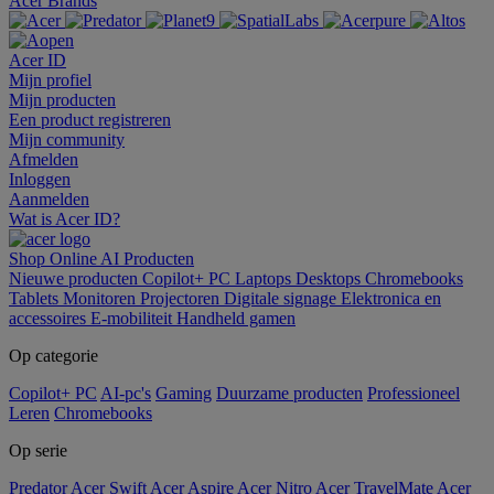
Acer Brands
Acer ID
Mijn profiel
Mijn producten
Een product registreren
Mijn community
Afmelden
Inloggen
Aanmelden
Wat is Acer ID?
Shop Online
AI
Producten
Nieuwe producten
Copilot+ PC
Laptops
Desktops
Chromebooks
Tablets
Monitoren
Projectoren
Digitale signage
Elektronica en
accessoires
E-mobiliteit
Handheld gamen
Op categorie
Copilot+ PC
AI-pc's
Gaming
Duurzame producten
Professioneel
Leren
Chromebooks
Op serie
Predator
Acer Swift
Acer Aspire
Acer Nitro
Acer TravelMate
Acer