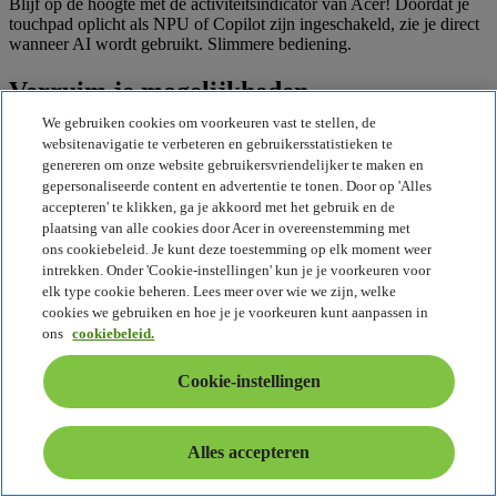
Blijf op de hoogte met de activiteitsindicator van Acer! Doordat je
touchpad oplicht als NPU of Copilot zijn ingeschakeld, zie je direct
wanneer AI wordt gebruikt. Slimmere bediening.
Verruim je mogelijkheden
We gebruiken cookies om voorkeuren vast te stellen, de
Verbinden, maken en samenwerken. Acer TravelMate P6 14 levert
websitenavigatie te verbeteren en gebruikersstatistieken te
naadloze connectiviteit en heeft veelzijdige poorten, een 5M-
genereren om onze website gebruikersvriendelijker te maken en
webcam en verbeterde audio, zodat je bent uitgerust voor vlotte
gepersonaliseerde content en advertentie te tonen. Door op 'Alles
communicatie en productiviteit met al je apparaten.
accepteren' te klikken, ga je akkoord met het gebruik en de
plaatsing van alle cookies door Acer in overeenstemming met
ons cookiebeleid. Je kunt deze toestemming op elk moment weer
intrekken. Onder 'Cookie-instellingen' kun je je voorkeuren voor
HDMI 2,1
elk type cookie beheren. Lees meer over wie we zijn, welke
Output tot 8K
cookies we gebruiken en hoe je je voorkeuren kunt aanpassen in
ons
cookiebeleid.
Cookie-instellingen
Thunderbolt 4
Twee type-C-poorten
Alles accepteren