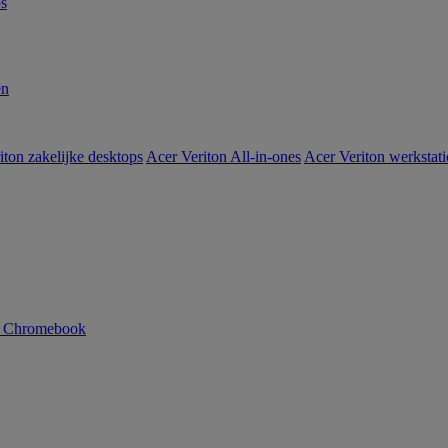
s
en
iton zakelijke desktops
Acer Veriton All-in-ones
Acer Veriton werkstat
n Chromebook