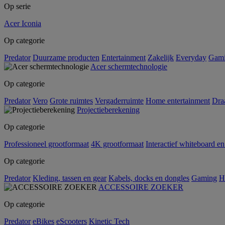
Op serie
Acer Iconia
Op categorie
Predator
Duurzame producten
Entertainment
Zakelijk
Everyday
Gam
Acer schermtechnologie
Op categorie
Predator
Vero
Grote ruimtes
Vergaderruimte
Home entertainment
Dra
Projectieberekening
Op categorie
Professioneel grootformaat
4K grootformaat
Interactief whiteboard en
Op categorie
Predator
Kleding, tassen en gear
Kabels, docks en dongles
Gaming
H
ACCESSOIRE ZOEKER
Op categorie
Predator
eBikes
eScooters
Kinetic Tech