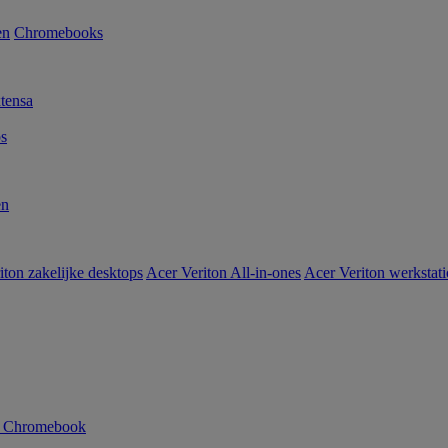
en
Chromebooks
tensa
s
en
iton zakelijke desktops
Acer Veriton All-in-ones
Acer Veriton werkstat
n Chromebook