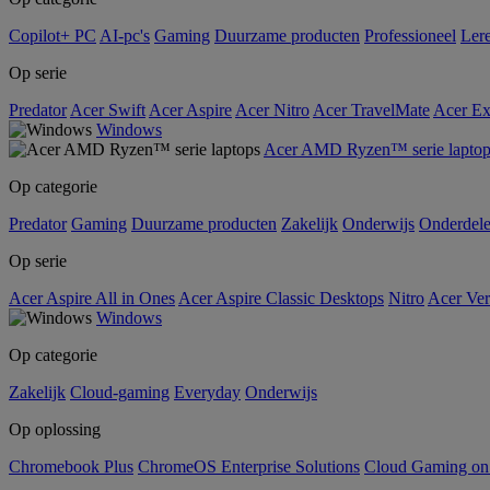
Copilot+ PC
AI-pc's
Gaming
Duurzame producten
Professioneel
Ler
Op serie
Predator
Acer Swift
Acer Aspire
Acer Nitro
Acer TravelMate
Acer Ex
Windows
Acer AMD Ryzen™ serie laptop
Op categorie
Predator
Gaming
Duurzame producten
Zakelijk
Onderwijs
Onderdel
Op serie
Acer Aspire All in Ones
Acer Aspire Classic Desktops
Nitro
Acer Ver
Windows
Op categorie
Zakelijk
Cloud-gaming
Everyday
Onderwijs
Op oplossing
Chromebook Plus
ChromeOS Enterprise Solutions
Cloud Gaming o