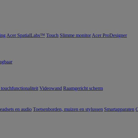
ing
Acer SpatialLabs™
Touch
Slimme monitor
Acer ProDesigner
agbaar
 touchfunctionaliteit
Videowand
Raamgericht scherm
eadsets en audio
Toetsenborden, muizen en stylussen
Smartapparaten
C