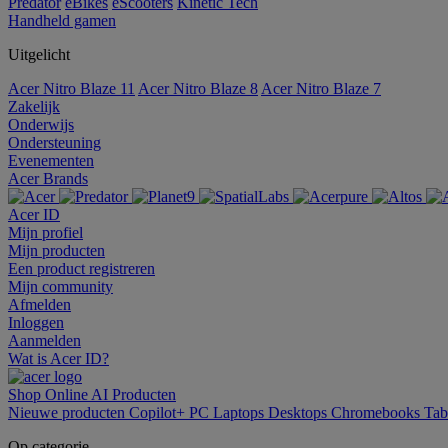
Predator
eBikes
eScooters
Kinetic Tech
Handheld gamen
Uitgelicht
Acer Nitro Blaze 11
Acer Nitro Blaze 8
Acer Nitro Blaze 7
Zakelijk
Onderwijs
Ondersteuning
Evenementen
Acer Brands
Acer ID
Mijn profiel
Mijn producten
Een product registreren
Mijn community
Afmelden
Inloggen
Aanmelden
Wat is Acer ID?
Shop Online
AI
Producten
Nieuwe producten
Copilot+ PC
Laptops
Desktops
Chromebooks
Tab
Op categorie