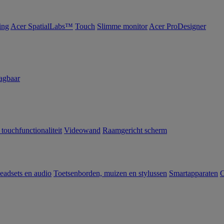
ing
Acer SpatialLabs™
Touch
Slimme monitor
Acer ProDesigner
agbaar
 touchfunctionaliteit
Videowand
Raamgericht scherm
eadsets en audio
Toetsenborden, muizen en stylussen
Smartapparaten
C