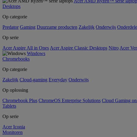
Acer AMD Ryzen™ serie laptop
Desktops
Op categorie
Predator
Gaming
Duurzame producten
Zakelijk
Onderwijs
Onderdel
Op serie
Acer Aspire All in Ones
Acer Aspire Classic Desktops
Nitro
Acer Ver
Windows
Chromebooks
Op categorie
Zakelijk
Cloud-gaming
Everyday
Onderwijs
Op oplossing
Chromebook Plus
ChromeOS Enterprise Solutions
Cloud Gaming o
Tablets
Op serie
Acer Iconia
Monitoren