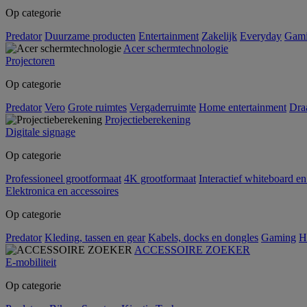
Op categorie
Predator
Duurzame producten
Entertainment
Zakelijk
Everyday
Gam
Acer schermtechnologie
Projectoren
Op categorie
Predator
Vero
Grote ruimtes
Vergaderruimte
Home entertainment
Dra
Projectieberekening
Digitale signage
Op categorie
Professioneel grootformaat
4K grootformaat
Interactief whiteboard en
Elektronica en accessoires
Op categorie
Predator
Kleding, tassen en gear
Kabels, docks en dongles
Gaming
H
ACCESSOIRE ZOEKER
E-mobiliteit
Op categorie