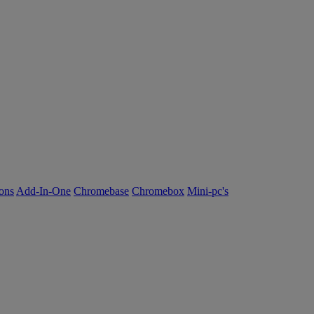
ions
Add-In-One
Chromebase
Chromebox
Mini-pc's