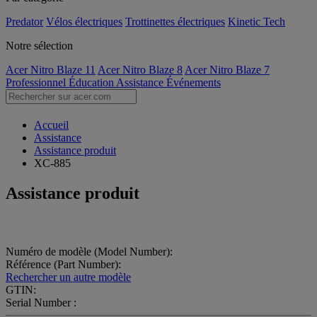
Predator
Vélos électriques
Trottinettes électriques
Kinetic Tech
Notre sélection
Acer Nitro Blaze 11
Acer Nitro Blaze 8
Acer Nitro Blaze 7
Professionnel
Éducation
Assistance
Événements
Accueil
Assistance
Assistance produit
XC-885
Assistance produit
Numéro de modèle (Model Number):
Référence (Part Number):
Rechercher un autre modèle
GTIN:
Serial Number :