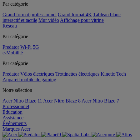
Par catégorie
Grand format professionnel
Grand format 4K
Tableau blanc
interactif et tactile
Mur vidéo
Affichage pour vitrine
Réseau
Par catégorie
Predator
Wi-Fi
5G
e-Mobilité
Par catégorie
Predator
Vélos électriques
Trottinettes électriques
Kinetic Tech
Appareil mobile de gaming
Notre sélection
Acer Nitro Blaze 11
Acer Nitro Blaze 8
Acer Nitro Blaze 7
Professionnel
Éducation
Assistance
Événements
Marques Acer