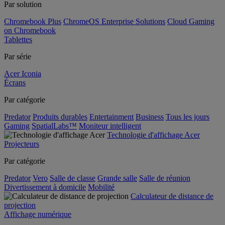
Par solution
Chromebook Plus
ChromeOS Enterprise Solutions
Cloud Gaming
on Chromebook
Tablettes
Par série
Acer Iconia
Écrans
Par catégorie
Predator
Produits durables
Entertainment
Business
Tous les jours
Gaming
SpatialLabs™
Moniteur intelligent
Technologie d'affichage Acer
Projecteurs
Par catégorie
Predator
Vero
Salle de classe
Grande salle
Salle de réunion
Divertissement à domicile
Mobilité
Calculateur de distance de
projection
Affichage numérique