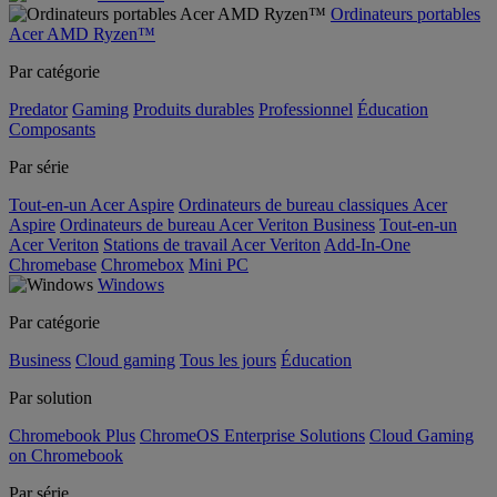
Ordinateurs portables
Acer AMD Ryzen™
Par catégorie
Predator
Gaming
Produits durables
Professionnel
Éducation
Composants
Par série
Tout-en-un Acer Aspire
Ordinateurs de bureau classiques Acer
Aspire
Ordinateurs de bureau Acer Veriton Business
Tout-en-un
Acer Veriton
Stations de travail Acer Veriton
Add-In-One
Chromebase
Chromebox
Mini PC
Windows
Par catégorie
Business
Cloud gaming
Tous les jours
Éducation
Par solution
Chromebook Plus
ChromeOS Enterprise Solutions
Cloud Gaming
on Chromebook
Par série