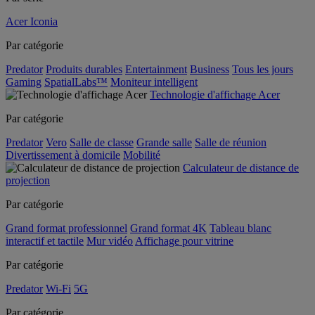
Acer Iconia
Par catégorie
Predator
Produits durables
Entertainment
Business
Tous les jours
Gaming
SpatialLabs™
Moniteur intelligent
Technologie d'affichage Acer
Par catégorie
Predator
Vero
Salle de classe
Grande salle
Salle de réunion
Divertissement à domicile
Mobilité
Calculateur de distance de
projection
Par catégorie
Grand format professionnel
Grand format 4K
Tableau blanc
interactif et tactile
Mur vidéo
Affichage pour vitrine
Par catégorie
Predator
Wi-Fi
5G
Par catégorie