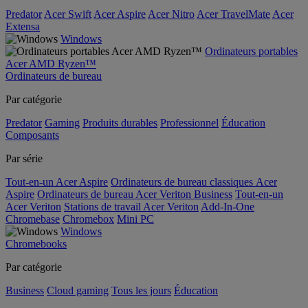
Predator
Acer Swift
Acer Aspire
Acer Nitro
Acer TravelMate
Acer
Extensa
Windows
Ordinateurs portables
Acer AMD Ryzen™
Ordinateurs de bureau
Par catégorie
Predator
Gaming
Produits durables
Professionnel
Éducation
Composants
Par série
Tout-en-un Acer Aspire
Ordinateurs de bureau classiques Acer
Aspire
Ordinateurs de bureau Acer Veriton Business
Tout-en-un
Acer Veriton
Stations de travail Acer Veriton
Add-In-One
Chromebase
Chromebox
Mini PC
Windows
Chromebooks
Par catégorie
Business
Cloud gaming
Tous les jours
Éducation