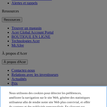
Alertes et rappels
Ressources
Ressources
Trouver un magasin
Acer Global Account Portal
BOUTIQUE EN LIGNE
Technologies Acer
McAfee
À propos d'Acer
À propos d'Acer
Contactez-nous
Relations avec les investisseurs
Actualités
Prix
Événements
Nous utilisons des cookies pour détecter les préférences,
Développement durable
améliorer la navigation sur le site Web, générer des statistiques
utilisateur afin de rendre notre site Web plus convivial, et offrir
Développement durable
du contenu et des publicités personnalisés. En cliquant sur