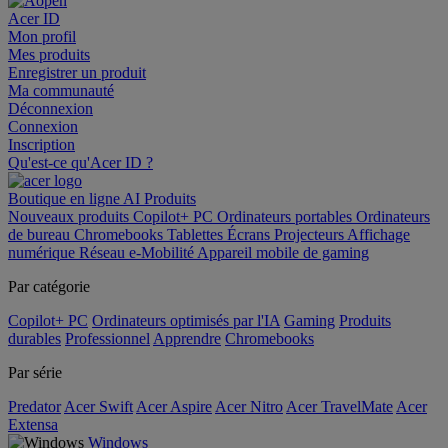
Acer ID
Mon profil
Mes produits
Enregistrer un produit
Ma communauté
Déconnexion
Connexion
Inscription
Qu'est-ce qu'Acer ID ?
Boutique en ligne
AI
Produits
Nouveaux produits
Copilot+ PC
Ordinateurs portables
Ordinateurs
de bureau
Chromebooks
Tablettes
Écrans
Projecteurs
Affichage
numérique
Réseau
e-Mobilité
Appareil mobile de gaming
Par catégorie
Copilot+ PC
Ordinateurs optimisés par l'IA
Gaming
Produits
durables
Professionnel
Apprendre
Chromebooks
Par série
Predator
Acer Swift
Acer Aspire
Acer Nitro
Acer TravelMate
Acer
Extensa
Windows