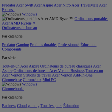
Predator
Acer Swift
Acer Aspire
Acer Nitro
Acer TravelMate
Acer
Extensa
Windows
Ordinateurs portables
Acer AMD Ryzen™
Ordinateurs de bureau
Par catégorie
Predator
Gaming
Produits durables
Professionnel
Éducation
Composants
Par série
Tout-en-un Acer Aspire
Ordinateurs de bureau classiques Acer
Aspire
Ordinateurs de bureau Acer Veriton Business
Tout-en-un
Acer Veriton
Stations de travail Acer Veriton
Add-In-One
Chromebase
Chromebox
Mini PC
Windows
Chromebooks
Par catégorie
Business
Cloud gaming
Tous les jours
Éducation