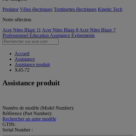
Predator
Vélos électriques
Trottinettes électriques
Kinetic Tech
Notre sélection
Acer Nitro Blaze 11
Acer Nitro Blaze 8
Acer Nitro Blaze 7
Professionnel
Éducation
Assistance
Événements
Accueil
Assistance
Assistance produit
X45-72
Assistance produit
Numéro de modèle (Model Number):
Référence (Part Number):
Rechercher un autre modèle
GTIN:
Serial Number :