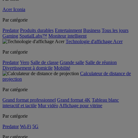
Acer Iconia
Par catégorie
Predator
Produits durables
Entertainment
Business
Tous les jours
Gaming
SpatialLabs™
Moniteur intelligent
Technologie d'affichage Acer
Par catégorie
Predator
Vero
Salle de classe
Grande salle
Salle de réunion
Divertissement à domicile
Mobilité
Calculateur de distance de
projection
Par catégorie
Grand format professionnel
Grand format 4K
Tableau blanc
interactif et tactile
Mur vidéo
Affichage pour vitrine
Par catégorie
Predator
Wi-Fi
5G
Par catégorie