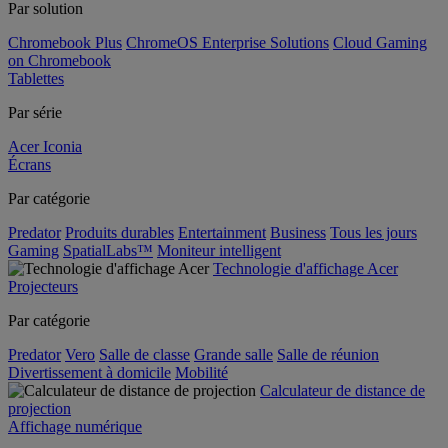
Par solution
Chromebook Plus
ChromeOS Enterprise Solutions
Cloud Gaming
on Chromebook
Tablettes
Par série
Acer Iconia
Écrans
Par catégorie
Predator
Produits durables
Entertainment
Business
Tous les jours
Gaming
SpatialLabs™
Moniteur intelligent
Technologie d'affichage Acer
Projecteurs
Par catégorie
Predator
Vero
Salle de classe
Grande salle
Salle de réunion
Divertissement à domicile
Mobilité
Calculateur de distance de
projection
Affichage numérique