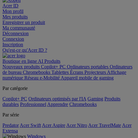
Acer ID
Mon profil
Mes produits
Enregistrer un produit
Ma communauté
Déconnexion
Connexion
Inscription
Qu'est-ce qu'Acer ID ?
Boutique en ligne
AI
Produits
Nouveaux produits
Copilot+ PC
Ordinateurs portables
Ordinateurs
de bureau
Chromebooks
Tablettes
Écrans
Projecteurs
Affichage
numérique
Réseau
e-Mobilité
Appareil mobile de gaming
Par catégorie
Copilot+ PC
Ordinateurs optimisés par l'IA
Gaming
Produits
durables
Professionnel
Apprendre
Chromebooks
Par série
Predator
Acer Swift
Acer Aspire
Acer Nitro
Acer TravelMate
Acer
Extensa
Windows