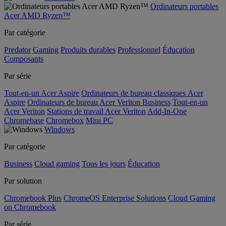
Ordinateurs portables
Acer AMD Ryzen™
Par catégorie
Predator
Gaming
Produits durables
Professionnel
Éducation
Composants
Par série
Tout-en-un Acer Aspire
Ordinateurs de bureau classiques Acer
Aspire
Ordinateurs de bureau Acer Veriton Business
Tout-en-un
Acer Veriton
Stations de travail Acer Veriton
Add-In-One
Chromebase
Chromebox
Mini PC
Windows
Par catégorie
Business
Cloud gaming
Tous les jours
Éducation
Par solution
Chromebook Plus
ChromeOS Enterprise Solutions
Cloud Gaming
on Chromebook
Par série