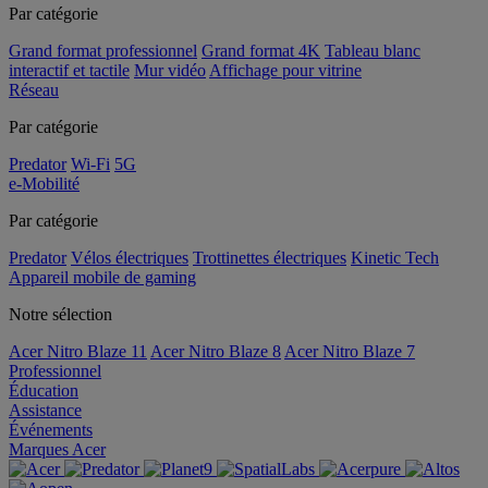
Par catégorie
Grand format professionnel
Grand format 4K
Tableau blanc
interactif et tactile
Mur vidéo
Affichage pour vitrine
Réseau
Par catégorie
Predator
Wi-Fi
5G
e-Mobilité
Par catégorie
Predator
Vélos électriques
Trottinettes électriques
Kinetic Tech
Appareil mobile de gaming
Notre sélection
Acer Nitro Blaze 11
Acer Nitro Blaze 8
Acer Nitro Blaze 7
Professionnel
Éducation
Assistance
Événements
Marques Acer