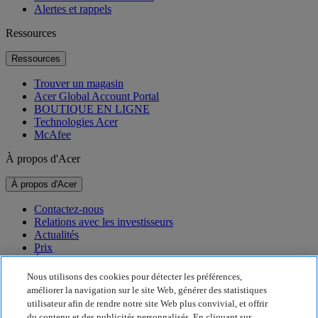
Alertes et rappels
Ressources
Ressources
Trouver un magasin
Acer Global Account Portal
BOUTIQUE EN LIGNE
Technologies Acer
McAfee
À propos d'Acer
À propos d'Acer
Contactez-nous
Relations avec les investisseurs
Actualités
Prix
Événements
Nous utilisons des cookies pour détecter les préférences,
Développement durable
améliorer la navigation sur le site Web, générer des statistiques
utilisateur afin de rendre notre site Web plus convivial, et offrir
Développement durable
du contenu et des publicités personnalisés. En cliquant sur