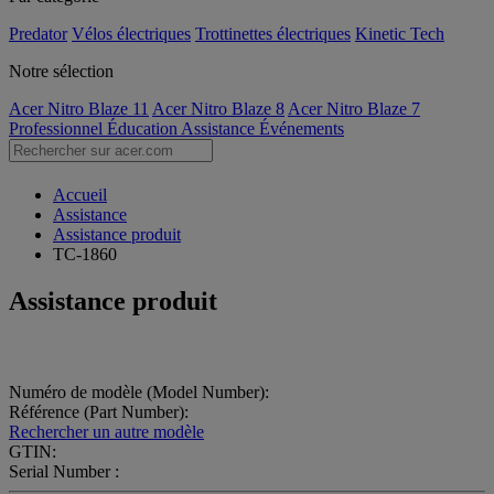
Predator
Vélos électriques
Trottinettes électriques
Kinetic Tech
Notre sélection
Acer Nitro Blaze 11
Acer Nitro Blaze 8
Acer Nitro Blaze 7
Professionnel
Éducation
Assistance
Événements
Accueil
Assistance
Assistance produit
TC-1860
Assistance produit
Numéro de modèle (Model Number):
Référence (Part Number):
Rechercher un autre modèle
GTIN:
Serial Number :