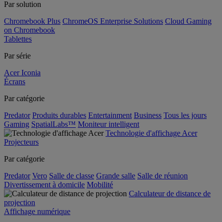
Par solution
Chromebook Plus
ChromeOS Enterprise Solutions
Cloud Gaming
on Chromebook
Tablettes
Par série
Acer Iconia
Écrans
Par catégorie
Predator
Produits durables
Entertainment
Business
Tous les jours
Gaming
SpatialLabs™
Moniteur intelligent
Technologie d'affichage Acer
Projecteurs
Par catégorie
Predator
Vero
Salle de classe
Grande salle
Salle de réunion
Divertissement à domicile
Mobilité
Calculateur de distance de
projection
Affichage numérique