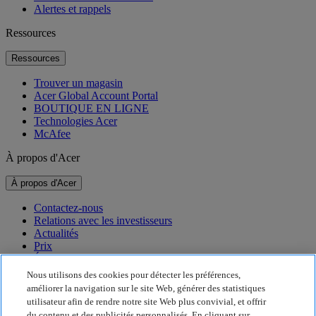
Alertes et rappels
Ressources
Ressources
Trouver un magasin
Acer Global Account Portal
BOUTIQUE EN LIGNE
Technologies Acer
McAfee
À propos d'Acer
À propos d'Acer
Contactez-nous
Relations avec les investisseurs
Actualités
Prix
Événements
Nous utilisons des cookies pour détecter les préférences,
Développement durable
améliorer la navigation sur le site Web, générer des statistiques
utilisateur afin de rendre notre site Web plus convivial, et offrir
Développement durable
du contenu et des publicités personnalisés. En cliquant sur