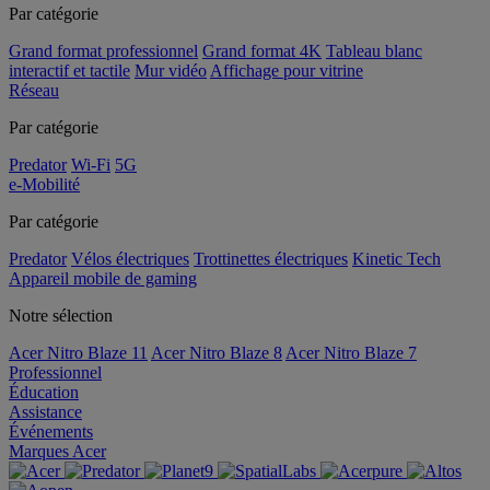
Par catégorie
Grand format professionnel
Grand format 4K
Tableau blanc
interactif et tactile
Mur vidéo
Affichage pour vitrine
Réseau
Par catégorie
Predator
Wi-Fi
5G
e-Mobilité
Par catégorie
Predator
Vélos électriques
Trottinettes électriques
Kinetic Tech
Appareil mobile de gaming
Notre sélection
Acer Nitro Blaze 11
Acer Nitro Blaze 8
Acer Nitro Blaze 7
Professionnel
Éducation
Assistance
Événements
Marques Acer