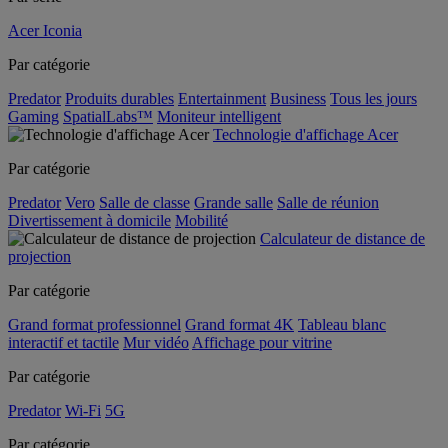
Acer Iconia
Par catégorie
Predator
Produits durables
Entertainment
Business
Tous les jours
Gaming
SpatialLabs™
Moniteur intelligent
Technologie d'affichage Acer
Par catégorie
Predator
Vero
Salle de classe
Grande salle
Salle de réunion
Divertissement à domicile
Mobilité
Calculateur de distance de
projection
Par catégorie
Grand format professionnel
Grand format 4K
Tableau blanc
interactif et tactile
Mur vidéo
Affichage pour vitrine
Par catégorie
Predator
Wi-Fi
5G
Par catégorie