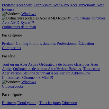
Predator
Acer Swift
Acer Aspire
Acer Nitro
Acer TravelMate
Acer
Extensa
Windows
Ordinateurs portables
Acer AMD Ryzen™
Ordinateurs de bureau
Par catégorie
Predator
Gaming
Produits durables
Professionnel
Éducation
Composants
Par série
Tout-en-un Acer Aspire
Ordinateurs de bureau classiques Acer
Aspire
Ordinateurs de bureau Acer Veriton Business
Tout-en-un
Acer Veriton
Stations de travail Acer Veriton
Add-In-One
Chromebase
Chromebox
Mini PC
Windows
Chromebooks
Par catégorie
Business
Cloud gaming
Tous les jours
Éducation