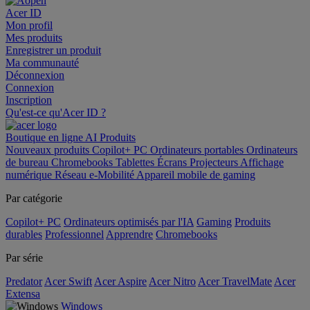
Acer ID
Mon profil
Mes produits
Enregistrer un produit
Ma communauté
Déconnexion
Connexion
Inscription
Qu'est-ce qu'Acer ID ?
Boutique en ligne
AI
Produits
Nouveaux produits
Copilot+ PC
Ordinateurs portables
Ordinateurs
de bureau
Chromebooks
Tablettes
Écrans
Projecteurs
Affichage
numérique
Réseau
e-Mobilité
Appareil mobile de gaming
Par catégorie
Copilot+ PC
Ordinateurs optimisés par l'IA
Gaming
Produits
durables
Professionnel
Apprendre
Chromebooks
Par série
Predator
Acer Swift
Acer Aspire
Acer Nitro
Acer TravelMate
Acer
Extensa
Windows