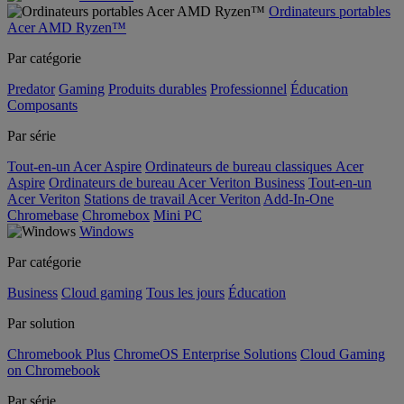
Ordinateurs portables
Acer AMD Ryzen™
Par catégorie
Predator
Gaming
Produits durables
Professionnel
Éducation
Composants
Par série
Tout-en-un Acer Aspire
Ordinateurs de bureau classiques Acer
Aspire
Ordinateurs de bureau Acer Veriton Business
Tout-en-un
Acer Veriton
Stations de travail Acer Veriton
Add-In-One
Chromebase
Chromebox
Mini PC
Windows
Par catégorie
Business
Cloud gaming
Tous les jours
Éducation
Par solution
Chromebook Plus
ChromeOS Enterprise Solutions
Cloud Gaming
on Chromebook
Par série