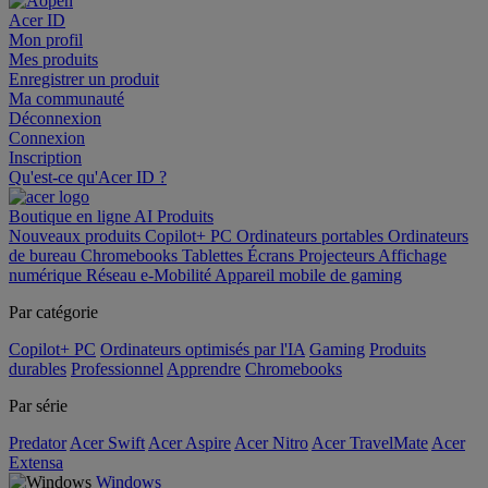
Acer ID
Mon profil
Mes produits
Enregistrer un produit
Ma communauté
Déconnexion
Connexion
Inscription
Qu'est-ce qu'Acer ID ?
Boutique en ligne
AI
Produits
Nouveaux produits
Copilot+ PC
Ordinateurs portables
Ordinateurs
de bureau
Chromebooks
Tablettes
Écrans
Projecteurs
Affichage
numérique
Réseau
e-Mobilité
Appareil mobile de gaming
Par catégorie
Copilot+ PC
Ordinateurs optimisés par l'IA
Gaming
Produits
durables
Professionnel
Apprendre
Chromebooks
Par série
Predator
Acer Swift
Acer Aspire
Acer Nitro
Acer TravelMate
Acer
Extensa
Windows