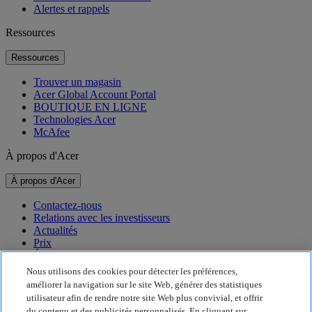
Alertes et rappels
Ressources
Ressources
Trouver un magasin
Acer Global Account Portal
BOUTIQUE EN LIGNE
Technologies Acer
McAfee
À propos d'Acer
À propos d'Acer
Contactez-nous
Relations avec les investisseurs
Actualités
Prix
Événements
Nous utilisons des cookies pour détecter les préférences,
Développement durable
améliorer la navigation sur le site Web, générer des statistiques
utilisateur afin de rendre notre site Web plus convivial, et offrir
Développement durable
du contenu et des publicités personnalisés. En cliquant sur