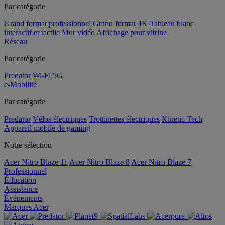
Par catégorie
Grand format professionnel
Grand format 4K
Tableau blanc
interactif et tactile
Mur vidéo
Affichage pour vitrine
Réseau
Par catégorie
Predator
Wi-Fi
5G
e-Mobilité
Par catégorie
Predator
Vélos électriques
Trottinettes électriques
Kinetic Tech
Appareil mobile de gaming
Notre sélection
Acer Nitro Blaze 11
Acer Nitro Blaze 8
Acer Nitro Blaze 7
Professionnel
Éducation
Assistance
Événements
Marques Acer