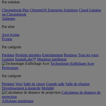
Par solution
Chromebook Plus
ChromeOS Enterprise Solutions
Cloud Gaming
on Chromebook
Tablettes
Par série
Acer Iconia
Écrans
Par catégorie
Predator
Produits durables
Entertainment
Business
Tous les jours
Gaming
SpatialLabs™
Moniteur intelligent
Technologie d'affichage Acer
Projecteurs
Par catégorie
Predator
Vero
Salle de classe
Grande salle
Salle de réunion
Divertissement à domicile
Mobilité
Calculateur de distance de
projection
Affichage numérique