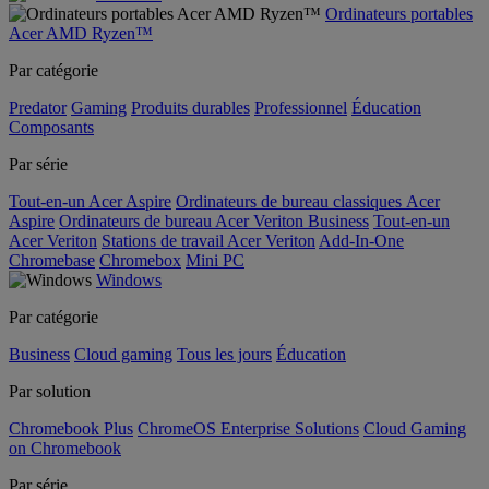
Ordinateurs portables
Acer AMD Ryzen™
Par catégorie
Predator
Gaming
Produits durables
Professionnel
Éducation
Composants
Par série
Tout-en-un Acer Aspire
Ordinateurs de bureau classiques Acer
Aspire
Ordinateurs de bureau Acer Veriton Business
Tout-en-un
Acer Veriton
Stations de travail Acer Veriton
Add-In-One
Chromebase
Chromebox
Mini PC
Windows
Par catégorie
Business
Cloud gaming
Tous les jours
Éducation
Par solution
Chromebook Plus
ChromeOS Enterprise Solutions
Cloud Gaming
on Chromebook
Par série