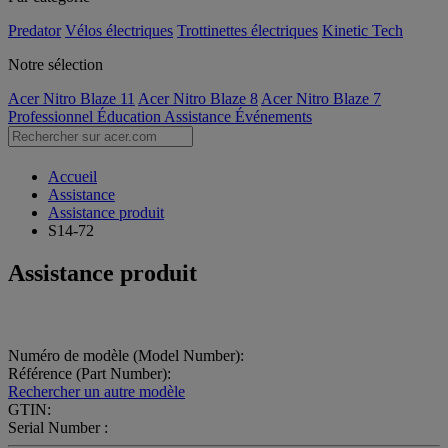
Predator
Vélos électriques
Trottinettes électriques
Kinetic Tech
Notre sélection
Acer Nitro Blaze 11
Acer Nitro Blaze 8
Acer Nitro Blaze 7
Professionnel
Éducation
Assistance
Événements
Accueil
Assistance
Assistance produit
S14-72
Assistance produit
Numéro de modèle (Model Number):
Référence (Part Number):
Rechercher un autre modèle
GTIN:
Serial Number :