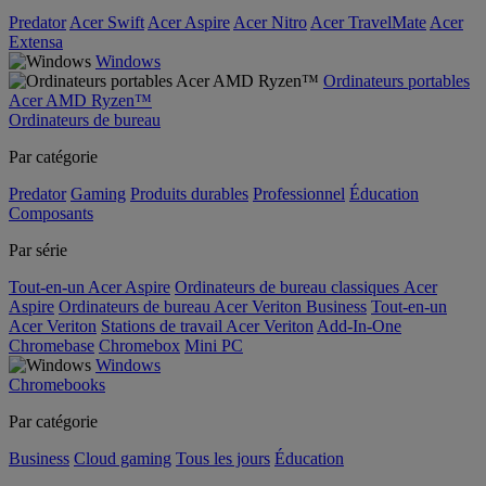
Predator
Acer Swift
Acer Aspire
Acer Nitro
Acer TravelMate
Acer
Extensa
Windows
Ordinateurs portables
Acer AMD Ryzen™
Ordinateurs de bureau
Par catégorie
Predator
Gaming
Produits durables
Professionnel
Éducation
Composants
Par série
Tout-en-un Acer Aspire
Ordinateurs de bureau classiques Acer
Aspire
Ordinateurs de bureau Acer Veriton Business
Tout-en-un
Acer Veriton
Stations de travail Acer Veriton
Add-In-One
Chromebase
Chromebox
Mini PC
Windows
Chromebooks
Par catégorie
Business
Cloud gaming
Tous les jours
Éducation