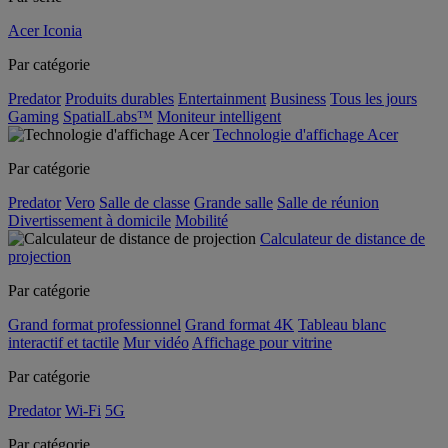
Acer Iconia
Par catégorie
Predator
Produits durables
Entertainment
Business
Tous les jours
Gaming
SpatialLabs™
Moniteur intelligent
Technologie d'affichage Acer
Par catégorie
Predator
Vero
Salle de classe
Grande salle
Salle de réunion
Divertissement à domicile
Mobilité
Calculateur de distance de
projection
Par catégorie
Grand format professionnel
Grand format 4K
Tableau blanc
interactif et tactile
Mur vidéo
Affichage pour vitrine
Par catégorie
Predator
Wi-Fi
5G
Par catégorie