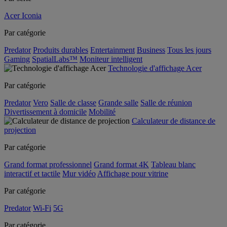
Acer Iconia
Par catégorie
Predator
Produits durables
Entertainment
Business
Tous les jours
Gaming
SpatialLabs™
Moniteur intelligent
Technologie d'affichage Acer
Par catégorie
Predator
Vero
Salle de classe
Grande salle
Salle de réunion
Divertissement à domicile
Mobilité
Calculateur de distance de
projection
Par catégorie
Grand format professionnel
Grand format 4K
Tableau blanc
interactif et tactile
Mur vidéo
Affichage pour vitrine
Par catégorie
Predator
Wi-Fi
5G
Par catégorie