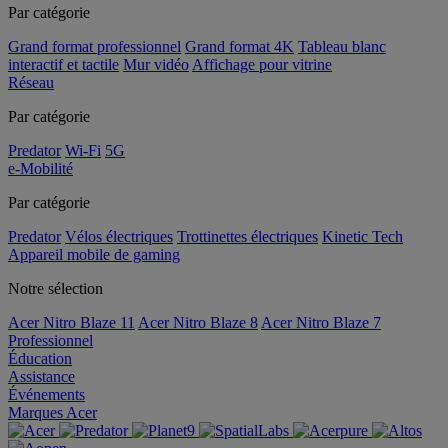
Par catégorie
Grand format professionnel
Grand format 4K
Tableau blanc
interactif et tactile
Mur vidéo
Affichage pour vitrine
Réseau
Par catégorie
Predator
Wi-Fi
5G
e-Mobilité
Par catégorie
Predator
Vélos électriques
Trottinettes électriques
Kinetic Tech
Appareil mobile de gaming
Notre sélection
Acer Nitro Blaze 11
Acer Nitro Blaze 8
Acer Nitro Blaze 7
Professionnel
Éducation
Assistance
Événements
Marques Acer