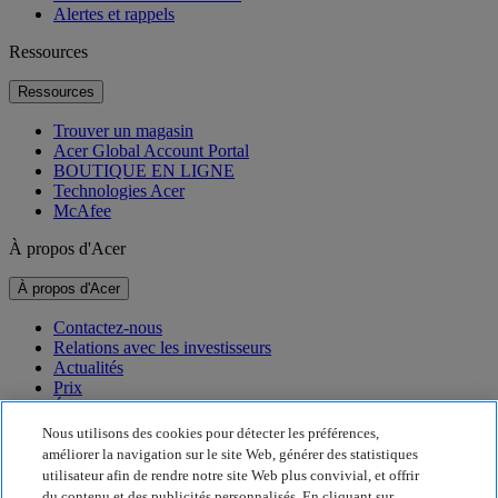
Alertes et rappels
Ressources
Ressources
Trouver un magasin
Acer Global Account Portal
BOUTIQUE EN LIGNE
Technologies Acer
McAfee
À propos d'Acer
À propos d'Acer
Contactez-nous
Relations avec les investisseurs
Actualités
Prix
Événements
Nous utilisons des cookies pour détecter les préférences,
Développement durable
améliorer la navigation sur le site Web, générer des statistiques
utilisateur afin de rendre notre site Web plus convivial, et offrir
Développement durable
du contenu et des publicités personnalisés. En cliquant sur