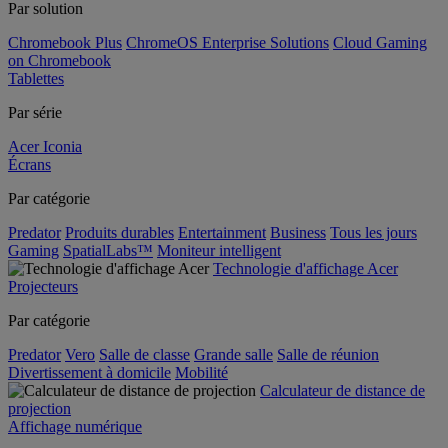
Par solution
Chromebook Plus
ChromeOS Enterprise Solutions
Cloud Gaming
on Chromebook
Tablettes
Par série
Acer Iconia
Écrans
Par catégorie
Predator
Produits durables
Entertainment
Business
Tous les jours
Gaming
SpatialLabs™
Moniteur intelligent
Technologie d'affichage Acer
Projecteurs
Par catégorie
Predator
Vero
Salle de classe
Grande salle
Salle de réunion
Divertissement à domicile
Mobilité
Calculateur de distance de
projection
Affichage numérique