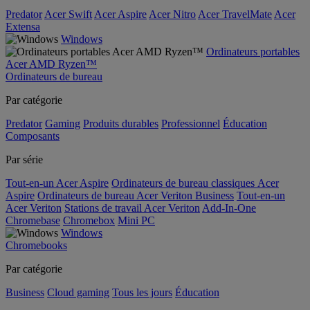
Predator
Acer Swift
Acer Aspire
Acer Nitro
Acer TravelMate
Acer
Extensa
Windows
Ordinateurs portables
Acer AMD Ryzen™
Ordinateurs de bureau
Par catégorie
Predator
Gaming
Produits durables
Professionnel
Éducation
Composants
Par série
Tout-en-un Acer Aspire
Ordinateurs de bureau classiques Acer
Aspire
Ordinateurs de bureau Acer Veriton Business
Tout-en-un
Acer Veriton
Stations de travail Acer Veriton
Add-In-One
Chromebase
Chromebox
Mini PC
Windows
Chromebooks
Par catégorie
Business
Cloud gaming
Tous les jours
Éducation