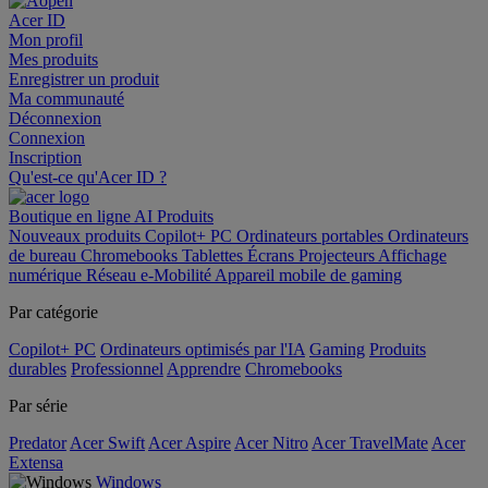
Acer ID
Mon profil
Mes produits
Enregistrer un produit
Ma communauté
Déconnexion
Connexion
Inscription
Qu'est-ce qu'Acer ID ?
Boutique en ligne
AI
Produits
Nouveaux produits
Copilot+ PC
Ordinateurs portables
Ordinateurs
de bureau
Chromebooks
Tablettes
Écrans
Projecteurs
Affichage
numérique
Réseau
e-Mobilité
Appareil mobile de gaming
Par catégorie
Copilot+ PC
Ordinateurs optimisés par l'IA
Gaming
Produits
durables
Professionnel
Apprendre
Chromebooks
Par série
Predator
Acer Swift
Acer Aspire
Acer Nitro
Acer TravelMate
Acer
Extensa
Windows