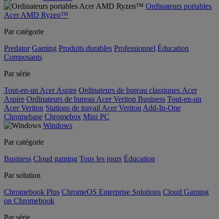
Ordinateurs portables
Acer AMD Ryzen™
Par catégorie
Predator
Gaming
Produits durables
Professionnel
Éducation
Composants
Par série
Tout-en-un Acer Aspire
Ordinateurs de bureau classiques Acer
Aspire
Ordinateurs de bureau Acer Veriton Business
Tout-en-un
Acer Veriton
Stations de travail Acer Veriton
Add-In-One
Chromebase
Chromebox
Mini PC
Windows
Par catégorie
Business
Cloud gaming
Tous les jours
Éducation
Par solution
Chromebook Plus
ChromeOS Enterprise Solutions
Cloud Gaming
on Chromebook
Par série