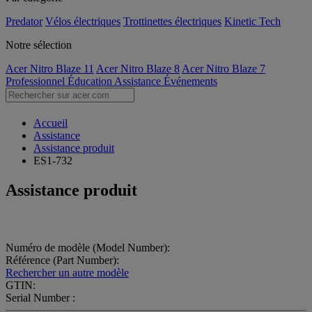
Predator
Vélos électriques
Trottinettes électriques
Kinetic Tech
Notre sélection
Acer Nitro Blaze 11
Acer Nitro Blaze 8
Acer Nitro Blaze 7
Professionnel
Éducation
Assistance
Événements
Accueil
Assistance
Assistance produit
ES1-732
Assistance produit
Numéro de modèle (Model Number):
Référence (Part Number):
Rechercher un autre modèle
GTIN:
Serial Number :