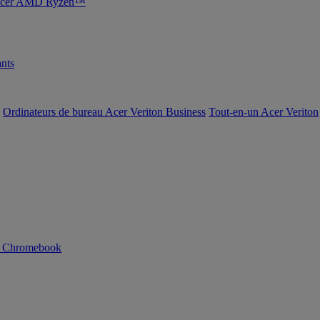
s Acer AMD Ryzen™
nts
Ordinateurs de bureau Acer Veriton Business
Tout-en-un Acer Veriton
n Chromebook