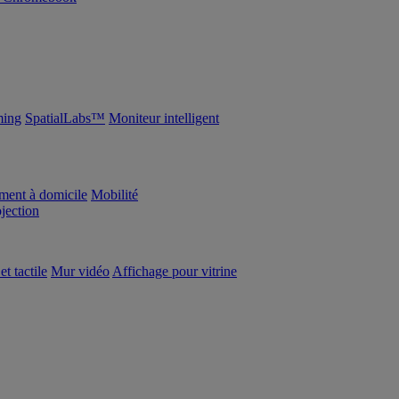
ing
SpatialLabs™
Moniteur intelligent
ement à domicile
Mobilité
ojection
et tactile
Mur vidéo
Affichage pour vitrine