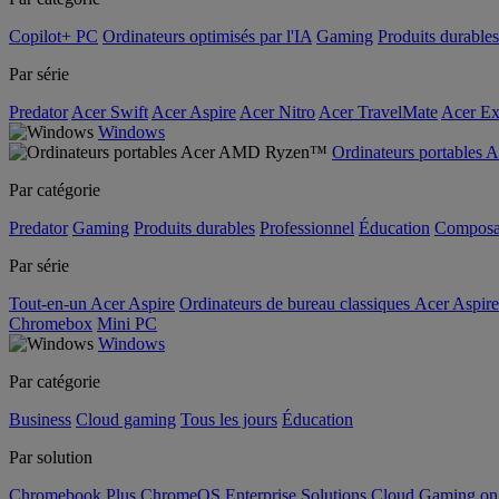
Copilot+ PC
Ordinateurs optimisés par l'IA
Gaming
Produits durables
Par série
Predator
Acer Swift
Acer Aspire
Acer Nitro
Acer TravelMate
Acer Ex
Windows
Ordinateurs portable
Par catégorie
Predator
Gaming
Produits durables
Professionnel
Éducation
Composa
Par série
Tout-en-un Acer Aspire
Ordinateurs de bureau classiques Acer Aspire
Chromebox
Mini PC
Windows
Par catégorie
Business
Cloud gaming
Tous les jours
Éducation
Par solution
Chromebook Plus
ChromeOS Enterprise Solutions
Cloud Gaming o