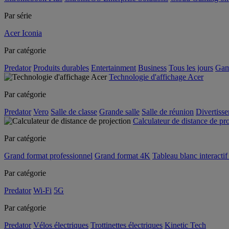
Par série
Acer Iconia
Par catégorie
Predator
Produits durables
Entertainment
Business
Tous les jours
Gam
Technologie d'affichage Acer
Par catégorie
Predator
Vero
Salle de classe
Grande salle
Salle de réunion
Divertiss
Calculateur de distance de pr
Par catégorie
Grand format professionnel
Grand format 4K
Tableau blanc interactif 
Par catégorie
Predator
Wi-Fi
5G
Par catégorie
Predator
Vélos électriques
Trottinettes électriques
Kinetic Tech