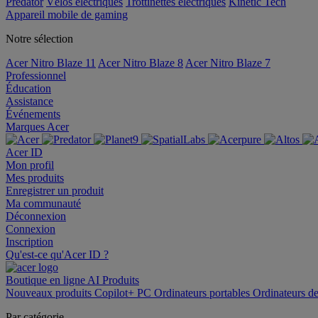
Predator
Vélos électriques
Trottinettes électriques
Kinetic Tech
Appareil mobile de gaming
Notre sélection
Acer Nitro Blaze 11
Acer Nitro Blaze 8
Acer Nitro Blaze 7
Professionnel
Éducation
Assistance
Événements
Marques Acer
Acer ID
Mon profil
Mes produits
Enregistrer un produit
Ma communauté
Déconnexion
Connexion
Inscription
Qu'est-ce qu'Acer ID ?
Boutique en ligne
AI
Produits
Nouveaux produits
Copilot+ PC
Ordinateurs portables
Ordinateurs d
Par catégorie