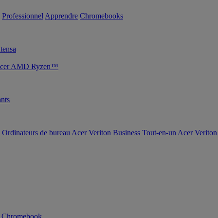
Professionnel
Apprendre
Chromebooks
tensa
s Acer AMD Ryzen™
nts
Ordinateurs de bureau Acer Veriton Business
Tout-en-un Acer Veriton
n Chromebook