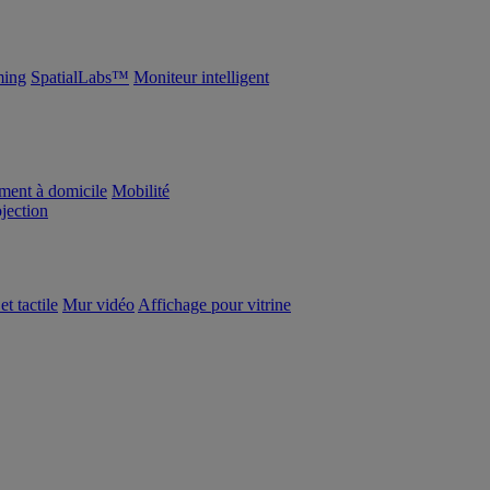
ing
SpatialLabs™
Moniteur intelligent
ement à domicile
Mobilité
ojection
et tactile
Mur vidéo
Affichage pour vitrine