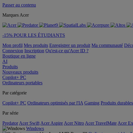
Passer au contenu
Marques Acer
-15% POUR LES ÉTUDIANTS
Mon profil
Mes produits
Enregistrer un produit
Ma communauté
Déc
Connexion
Inscription
Qu'est-ce qu'Acer ID ?
Boutique en ligne
AI
Produits
Nouveaux produits
Copilot+ PC
Ordinateurs portables
Par catégorie
Copilot+ PC
Ordinateurs optimisés par l'IA
Gaming
Produits durables
Par série
Predator
Acer Swift
Acer Aspire
Acer Nitro
Acer TravelMate
Acer Ex
Windows