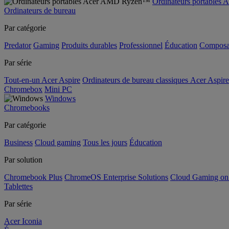
Ordinateurs portable
Ordinateurs de bureau
Par catégorie
Predator
Gaming
Produits durables
Professionnel
Éducation
Composa
Par série
Tout-en-un Acer Aspire
Ordinateurs de bureau classiques Acer Aspire
Chromebox
Mini PC
Windows
Chromebooks
Par catégorie
Business
Cloud gaming
Tous les jours
Éducation
Par solution
Chromebook Plus
ChromeOS Enterprise Solutions
Cloud Gaming o
Tablettes
Par série
Acer Iconia