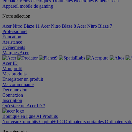
Predator
Vélos électriques
Trottinettes électriques
Kinetic Tech
Appareil mobile de gaming
Notre sélection
Acer Nitro Blaze 11
Acer Nitro Blaze 8
Acer Nitro Blaze 7
Professionnel
Éducation
Assistance
Événements
Marques Acer
Acer ID
Mon profil
Mes produits
Enregistrer un produit
Ma communauté
Déconnexion
Connexion
Inscription
Qu'est-ce qu'Acer ID ?
Boutique en ligne
AI
Produits
Nouveaux produits
Copilot+ PC
Ordinateurs portables
Ordinateurs d
Par catégorie