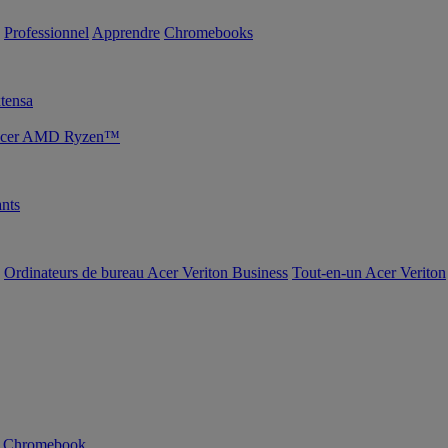
Professionnel
Apprendre
Chromebooks
tensa
s Acer AMD Ryzen™
nts
Ordinateurs de bureau Acer Veriton Business
Tout-en-un Acer Veriton
n Chromebook