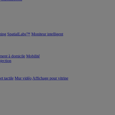
ing
SpatialLabs™
Moniteur intelligent
ement à domicile
Mobilité
ojection
et tactile
Mur vidéo
Affichage pour vitrine