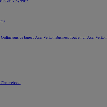
s Acer AMD Ryzen™
nts
Ordinateurs de bureau Acer Veriton Business
Tout-en-un Acer Veriton
n Chromebook