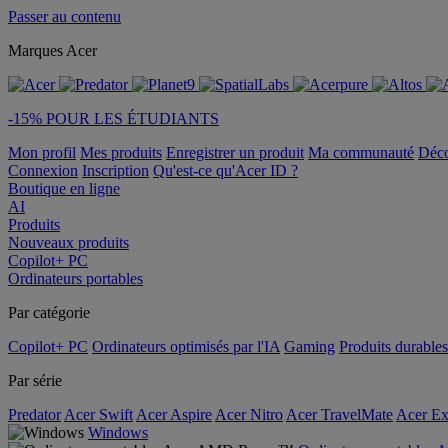
Passer au contenu
Marques Acer
-15% POUR LES ÉTUDIANTS
Mon profil
Mes produits
Enregistrer un produit
Ma communauté
Déc
Connexion
Inscription
Qu'est-ce qu'Acer ID ?
Boutique en ligne
AI
Produits
Nouveaux produits
Copilot+ PC
Ordinateurs portables
Par catégorie
Copilot+ PC
Ordinateurs optimisés par l'IA
Gaming
Produits durables
Par série
Predator
Acer Swift
Acer Aspire
Acer Nitro
Acer TravelMate
Acer Ex
Windows