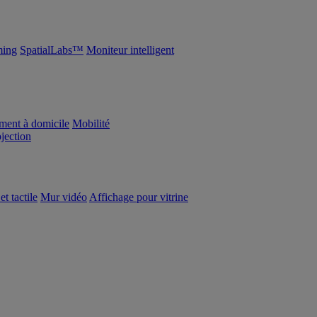
ing
SpatialLabs™
Moniteur intelligent
ement à domicile
Mobilité
ojection
et tactile
Mur vidéo
Affichage pour vitrine