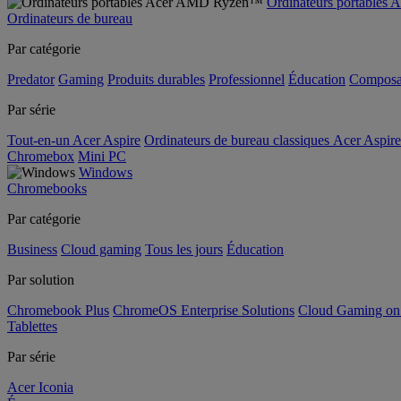
Ordinateurs portable
Ordinateurs de bureau
Par catégorie
Predator
Gaming
Produits durables
Professionnel
Éducation
Composa
Par série
Tout-en-un Acer Aspire
Ordinateurs de bureau classiques Acer Aspire
Chromebox
Mini PC
Windows
Chromebooks
Par catégorie
Business
Cloud gaming
Tous les jours
Éducation
Par solution
Chromebook Plus
ChromeOS Enterprise Solutions
Cloud Gaming o
Tablettes
Par série
Acer Iconia