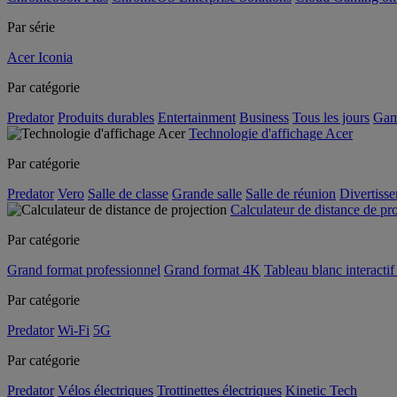
Par série
Acer Iconia
Par catégorie
Predator
Produits durables
Entertainment
Business
Tous les jours
Gam
Technologie d'affichage Acer
Par catégorie
Predator
Vero
Salle de classe
Grande salle
Salle de réunion
Divertiss
Calculateur de distance de pr
Par catégorie
Grand format professionnel
Grand format 4K
Tableau blanc interactif 
Par catégorie
Predator
Wi-Fi
5G
Par catégorie
Predator
Vélos électriques
Trottinettes électriques
Kinetic Tech