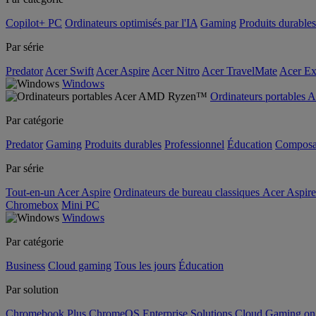
Copilot+ PC
Ordinateurs optimisés par l'IA
Gaming
Produits durables
Par série
Predator
Acer Swift
Acer Aspire
Acer Nitro
Acer TravelMate
Acer Ex
Windows
Ordinateurs portable
Par catégorie
Predator
Gaming
Produits durables
Professionnel
Éducation
Composa
Par série
Tout-en-un Acer Aspire
Ordinateurs de bureau classiques Acer Aspire
Chromebox
Mini PC
Windows
Par catégorie
Business
Cloud gaming
Tous les jours
Éducation
Par solution
Chromebook Plus
ChromeOS Enterprise Solutions
Cloud Gaming o