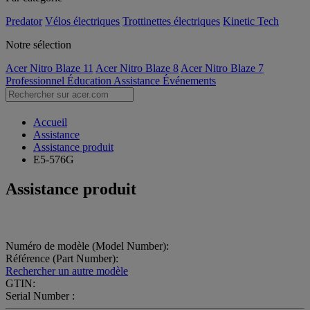
Predator
Vélos électriques
Trottinettes électriques
Kinetic Tech
Notre sélection
Acer Nitro Blaze 11
Acer Nitro Blaze 8
Acer Nitro Blaze 7
Professionnel
Éducation
Assistance
Événements
Accueil
Assistance
Assistance produit
E5-576G
Assistance produit
Numéro de modèle (Model Number):
Référence (Part Number):
Rechercher un autre modèle
GTIN:
Serial Number :