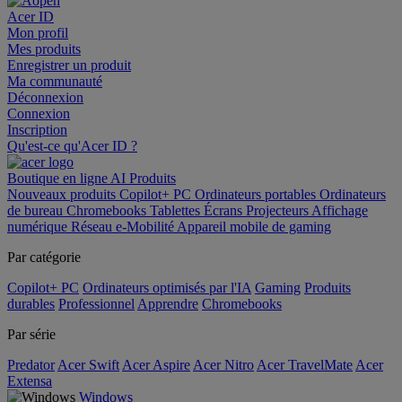
Acer ID
Mon profil
Mes produits
Enregistrer un produit
Ma communauté
Déconnexion
Connexion
Inscription
Qu'est-ce qu'Acer ID ?
Boutique en ligne
AI
Produits
Nouveaux produits
Copilot+ PC
Ordinateurs portables
Ordinateurs
de bureau
Chromebooks
Tablettes
Écrans
Projecteurs
Affichage
numérique
Réseau
e-Mobilité
Appareil mobile de gaming
Par catégorie
Copilot+ PC
Ordinateurs optimisés par l'IA
Gaming
Produits
durables
Professionnel
Apprendre
Chromebooks
Par série
Predator
Acer Swift
Acer Aspire
Acer Nitro
Acer TravelMate
Acer
Extensa
Windows