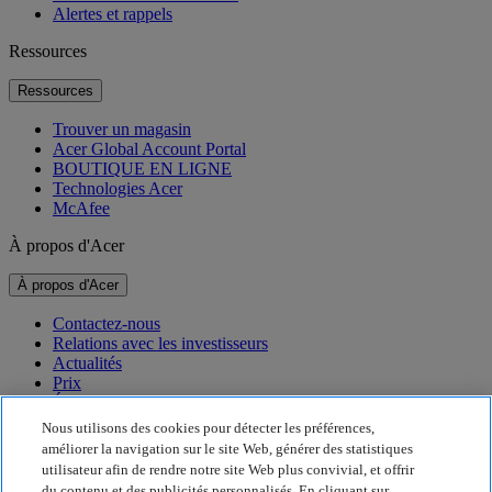
Alertes et rappels
Ressources
Ressources
Trouver un magasin
Acer Global Account Portal
BOUTIQUE EN LIGNE
Technologies Acer
McAfee
À propos d'Acer
À propos d'Acer
Contactez-nous
Relations avec les investisseurs
Actualités
Prix
Événements
Nous utilisons des cookies pour détecter les préférences,
Développement durable
améliorer la navigation sur le site Web, générer des statistiques
utilisateur afin de rendre notre site Web plus convivial, et offrir
Développement durable
du contenu et des publicités personnalisés. En cliquant sur