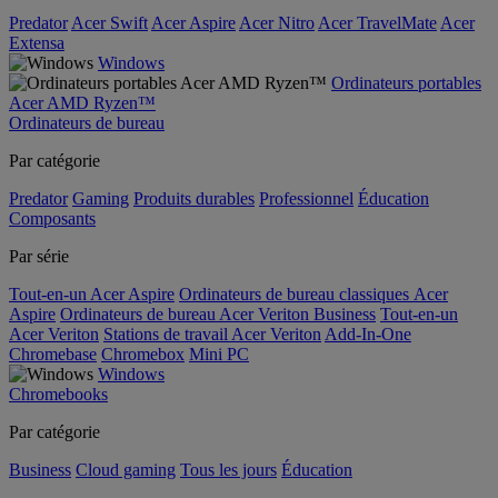
Predator
Acer Swift
Acer Aspire
Acer Nitro
Acer TravelMate
Acer
Extensa
Windows
Ordinateurs portables
Acer AMD Ryzen™
Ordinateurs de bureau
Par catégorie
Predator
Gaming
Produits durables
Professionnel
Éducation
Composants
Par série
Tout-en-un Acer Aspire
Ordinateurs de bureau classiques Acer
Aspire
Ordinateurs de bureau Acer Veriton Business
Tout-en-un
Acer Veriton
Stations de travail Acer Veriton
Add-In-One
Chromebase
Chromebox
Mini PC
Windows
Chromebooks
Par catégorie
Business
Cloud gaming
Tous les jours
Éducation