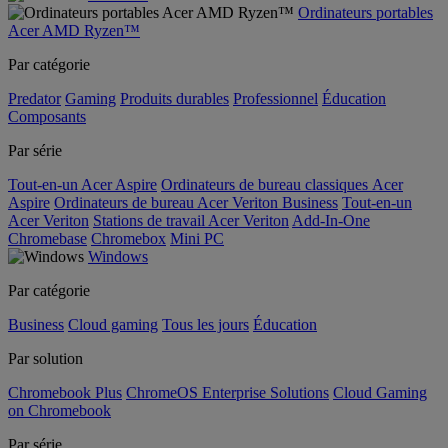
Ordinateurs portables
Acer AMD Ryzen™
Par catégorie
Predator
Gaming
Produits durables
Professionnel
Éducation
Composants
Par série
Tout-en-un Acer Aspire
Ordinateurs de bureau classiques Acer
Aspire
Ordinateurs de bureau Acer Veriton Business
Tout-en-un
Acer Veriton
Stations de travail Acer Veriton
Add-In-One
Chromebase
Chromebox
Mini PC
Windows
Par catégorie
Business
Cloud gaming
Tous les jours
Éducation
Par solution
Chromebook Plus
ChromeOS Enterprise Solutions
Cloud Gaming
on Chromebook
Par série