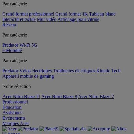
Par catégorie
Grand format professionnel
Grand format 4K
Tableau blanc
interactif et tactile
Mur vidéo
Affichage pour vitrine
Réseau
Par catégorie
Predator
Wi-Fi
5G
e-Mobilité
Par catégorie
Predator
Vélos électriques
Trottinettes électriques
Kinetic Tech
Appareil mobile de gaming
Notre sélection
Acer Nitro Blaze 11
Acer Nitro Blaze 8
Acer Nitro Blaze 7
Professionnel
Éducation
Assistance
Événements
Marques Acer