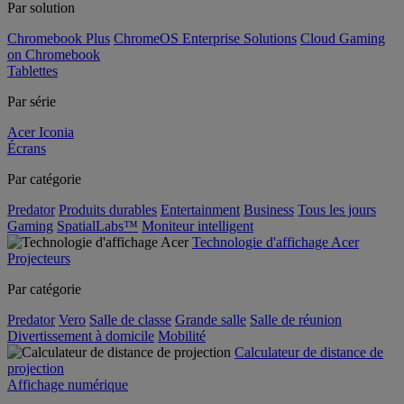
Par solution
Chromebook Plus
ChromeOS Enterprise Solutions
Cloud Gaming
on Chromebook
Tablettes
Par série
Acer Iconia
Écrans
Par catégorie
Predator
Produits durables
Entertainment
Business
Tous les jours
Gaming
SpatialLabs™
Moniteur intelligent
Technologie d'affichage Acer
Projecteurs
Par catégorie
Predator
Vero
Salle de classe
Grande salle
Salle de réunion
Divertissement à domicile
Mobilité
Calculateur de distance de
projection
Affichage numérique