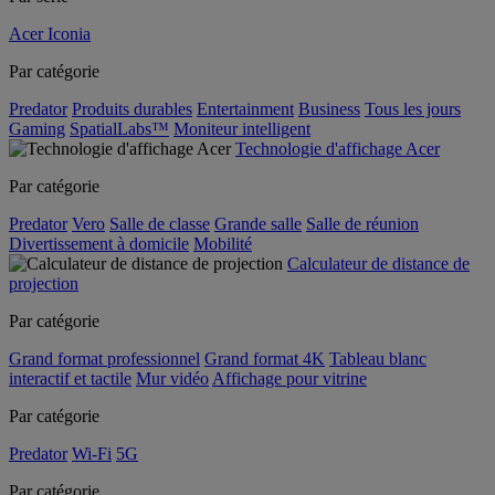
Acer Iconia
Par catégorie
Predator
Produits durables
Entertainment
Business
Tous les jours
Gaming
SpatialLabs™
Moniteur intelligent
Technologie d'affichage Acer
Par catégorie
Predator
Vero
Salle de classe
Grande salle
Salle de réunion
Divertissement à domicile
Mobilité
Calculateur de distance de
projection
Par catégorie
Grand format professionnel
Grand format 4K
Tableau blanc
interactif et tactile
Mur vidéo
Affichage pour vitrine
Par catégorie
Predator
Wi-Fi
5G
Par catégorie