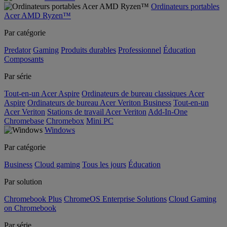
Ordinateurs portables
Acer AMD Ryzen™
Par catégorie
Predator
Gaming
Produits durables
Professionnel
Éducation
Composants
Par série
Tout-en-un Acer Aspire
Ordinateurs de bureau classiques Acer
Aspire
Ordinateurs de bureau Acer Veriton Business
Tout-en-un
Acer Veriton
Stations de travail Acer Veriton
Add-In-One
Chromebase
Chromebox
Mini PC
Windows
Par catégorie
Business
Cloud gaming
Tous les jours
Éducation
Par solution
Chromebook Plus
ChromeOS Enterprise Solutions
Cloud Gaming
on Chromebook
Par série