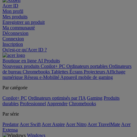
Acer ID
Mon profil
Mes produits
Enregistrer un produit
Ma communauté
Déconnexion
Connexion
Inscription
Qu'est-ce qu'Acer ID ?
Boutique en ligne
AI
Produits
Nouveaux produits
Copilot+ PC
Ordinateurs portables
Ordinateurs
de bureau
Chromebooks
Tablettes
Écrans
Projecteurs
Affichage
numérique
Réseau
e-Mobilité
Appareil mobile de gaming
Par catégorie
Copilot+ PC
Ordinateurs optimisés par l'IA
Gaming
Produits
durables
Professionnel
Apprendre
Chromebooks
Par série
Predator
Acer Swift
Acer Aspire
Acer Nitro
Acer TravelMate
Acer
Extensa
Windows