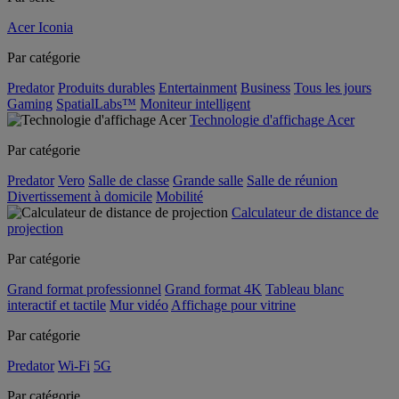
Acer Iconia
Par catégorie
Predator
Produits durables
Entertainment
Business
Tous les jours
Gaming
SpatialLabs™
Moniteur intelligent
Technologie d'affichage Acer
Par catégorie
Predator
Vero
Salle de classe
Grande salle
Salle de réunion
Divertissement à domicile
Mobilité
Calculateur de distance de
projection
Par catégorie
Grand format professionnel
Grand format 4K
Tableau blanc
interactif et tactile
Mur vidéo
Affichage pour vitrine
Par catégorie
Predator
Wi-Fi
5G
Par catégorie