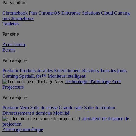
Par solution
Chromebook Plus
ChromeOS Enterprise Solutions
Cloud Gaming
on Chromebook
Tablettes
Par série
Acer Iconia
Écrans
Par catégorie
Predator
Produits durables
Entertainment
Business
Tous les jours
Gaming
SpatialLabs™
Moniteur intelligent
Technologie d'affichage Acer
Projecteurs
Par catégorie
Predator
Vero
Salle de classe
Grande salle
Salle de réunion
Divertissement à domicile
Mobilité
Calculateur de distance de
projection
Affichage numérique