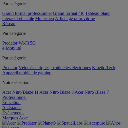
Par catégorie
Grand format professionnel
Grand format 4K
Tableau blanc
interactif et tactile
Mur vidéo
Affichage pour vitrine
Réseau
Par catégorie
Predator
Wi-Fi
5G
e-Mobilité
Par catégorie
Predator
Vélos électriques
Trottinettes électriques
Kinetic Tech
Appareil mobile de gaming
Notre sélection
Acer Nitro Blaze 11
Acer Nitro Blaze 8
Acer Nitro Blaze 7
Professionnel
Éducation
Assistance
Événements
Marques Acer