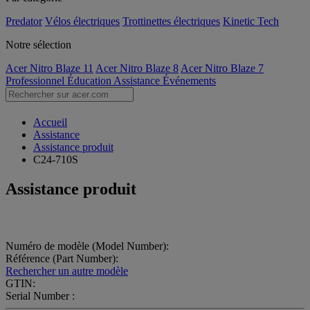
Predator
Vélos électriques
Trottinettes électriques
Kinetic Tech
Notre sélection
Acer Nitro Blaze 11
Acer Nitro Blaze 8
Acer Nitro Blaze 7
Professionnel
Éducation
Assistance
Événements
Accueil
Assistance
Assistance produit
C24-710S
Assistance produit
Numéro de modèle (Model Number):
Référence (Part Number):
Rechercher un autre modèle
GTIN:
Serial Number :