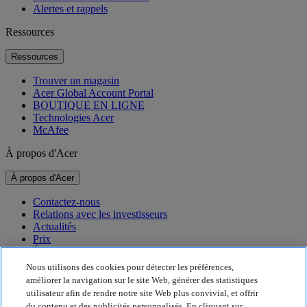
Alertes et rappels
Ressources
Ressources
Trouver un magasin
Acer Global Account Portal
BOUTIQUE EN LIGNE
Technologies Acer
McAfee
À propos d'Acer
À propos d'Acer
Contactez-nous
Relations avec les investisseurs
Actualités
Prix
Événements
Nous utilisons des cookies pour détecter les préférences,
Développement durable
améliorer la navigation sur le site Web, générer des statistiques
utilisateur afin de rendre notre site Web plus convivial, et offrir
Développement durable
du contenu et des publicités personnalisés. En cliquant sur