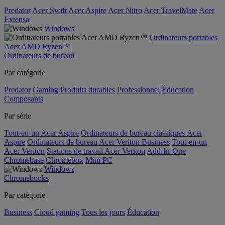
Predator
Acer Swift
Acer Aspire
Acer Nitro
Acer TravelMate
Acer
Extensa
Windows
Ordinateurs portables
Acer AMD Ryzen™
Ordinateurs de bureau
Par catégorie
Predator
Gaming
Produits durables
Professionnel
Éducation
Composants
Par série
Tout-en-un Acer Aspire
Ordinateurs de bureau classiques Acer
Aspire
Ordinateurs de bureau Acer Veriton Business
Tout-en-un
Acer Veriton
Stations de travail Acer Veriton
Add-In-One
Chromebase
Chromebox
Mini PC
Windows
Chromebooks
Par catégorie
Business
Cloud gaming
Tous les jours
Éducation