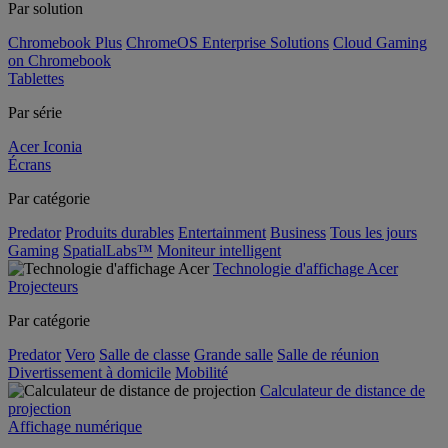
Par solution
Chromebook Plus
ChromeOS Enterprise Solutions
Cloud Gaming
on Chromebook
Tablettes
Par série
Acer Iconia
Écrans
Par catégorie
Predator
Produits durables
Entertainment
Business
Tous les jours
Gaming
SpatialLabs™
Moniteur intelligent
Technologie d'affichage Acer
Projecteurs
Par catégorie
Predator
Vero
Salle de classe
Grande salle
Salle de réunion
Divertissement à domicile
Mobilité
Calculateur de distance de
projection
Affichage numérique