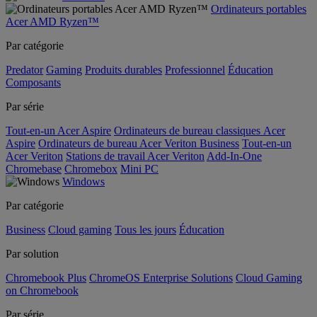
Ordinateurs portables
Acer AMD Ryzen™
Par catégorie
Predator
Gaming
Produits durables
Professionnel
Éducation
Composants
Par série
Tout-en-un Acer Aspire
Ordinateurs de bureau classiques Acer
Aspire
Ordinateurs de bureau Acer Veriton Business
Tout-en-un
Acer Veriton
Stations de travail Acer Veriton
Add-In-One
Chromebase
Chromebox
Mini PC
Windows
Par catégorie
Business
Cloud gaming
Tous les jours
Éducation
Par solution
Chromebook Plus
ChromeOS Enterprise Solutions
Cloud Gaming
on Chromebook
Par série