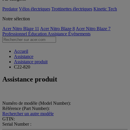
Predator
Vélos électriques
Trottinettes électriques
Kinetic Tech
Notre sélection
Acer Nitro Blaze 11
Acer Nitro Blaze 8
Acer Nitro Blaze 7
Professionnel
Éducation
Assistance
Événements
Accueil
Assistance
Assistance produit
C22-820
Assistance produit
Numéro de modèle (Model Number):
Référence (Part Number):
Rechercher un autre modèle
GTIN:
Serial Number :