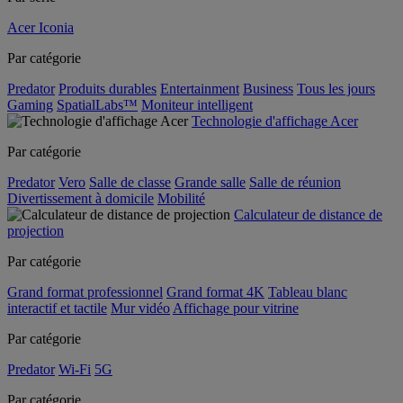
Acer Iconia
Par catégorie
Predator
Produits durables
Entertainment
Business
Tous les jours
Gaming
SpatialLabs™
Moniteur intelligent
Technologie d'affichage Acer
Par catégorie
Predator
Vero
Salle de classe
Grande salle
Salle de réunion
Divertissement à domicile
Mobilité
Calculateur de distance de
projection
Par catégorie
Grand format professionnel
Grand format 4K
Tableau blanc
interactif et tactile
Mur vidéo
Affichage pour vitrine
Par catégorie
Predator
Wi-Fi
5G
Par catégorie