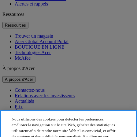
Alertes et rappels
Ressources
Ressources
Trouver un magasin
Acer Global Account Portal
BOUTIQUE EN LIGNE
Technologies Acer
McAfee
À propos d'Acer
À propos d'Acer
Contactez-nous
Relations avec les investisseurs
Actualités
Prix
Événements
Nous utilisons des cookies pour détecter les préférences,
Développement durable
améliorer la navigation sur le site Web, générer des statistiques
utilisateur afin de rendre notre site Web plus convivial, et offrir
Développement durable
du contenu et des publicités personnalisés. En cliquant sur