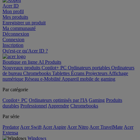
Acer ID
Mon profil
Mes produits
Enregistrer un produit
Ma communauté
Déconnexion
Connexion
Inscription
Qu'est-ce qu'Acer ID ?
Boutique en ligne
AI
Produits
Nouveaux produits
Copilot+ PC
Ordinateurs portables
Ordinateurs
de bureau
Chromebooks
Tablettes
Écrans
Projecteurs
Affichage
numérique
Réseau
e-Mobilité
Appareil mobile de gaming
Par catégorie
Copilot+ PC
Ordinateurs optimisés par l'IA
Gaming
Produits
durables
Professionnel
Apprendre
Chromebooks
Par série
Predator
Acer Swift
Acer Aspire
Acer Nitro
Acer TravelMate
Acer
Extensa
Windows