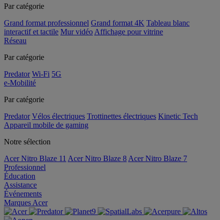
Par catégorie
Grand format professionnel
Grand format 4K
Tableau blanc
interactif et tactile
Mur vidéo
Affichage pour vitrine
Réseau
Par catégorie
Predator
Wi-Fi
5G
e-Mobilité
Par catégorie
Predator
Vélos électriques
Trottinettes électriques
Kinetic Tech
Appareil mobile de gaming
Notre sélection
Acer Nitro Blaze 11
Acer Nitro Blaze 8
Acer Nitro Blaze 7
Professionnel
Éducation
Assistance
Événements
Marques Acer