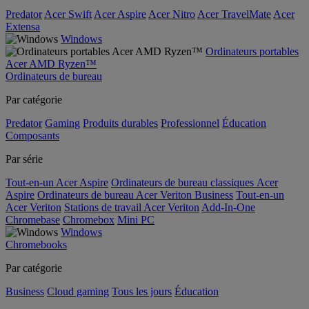
Predator
Acer Swift
Acer Aspire
Acer Nitro
Acer TravelMate
Acer
Extensa
Windows
Ordinateurs portables
Acer AMD Ryzen™
Ordinateurs de bureau
Par catégorie
Predator
Gaming
Produits durables
Professionnel
Éducation
Composants
Par série
Tout-en-un Acer Aspire
Ordinateurs de bureau classiques Acer
Aspire
Ordinateurs de bureau Acer Veriton Business
Tout-en-un
Acer Veriton
Stations de travail Acer Veriton
Add-In-One
Chromebase
Chromebox
Mini PC
Windows
Chromebooks
Par catégorie
Business
Cloud gaming
Tous les jours
Éducation