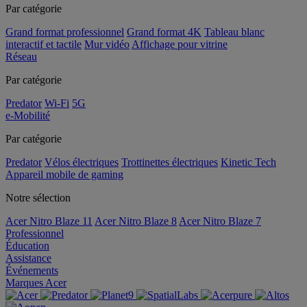
Par catégorie
Grand format professionnel
Grand format 4K
Tableau blanc
interactif et tactile
Mur vidéo
Affichage pour vitrine
Réseau
Par catégorie
Predator
Wi-Fi
5G
e-Mobilité
Par catégorie
Predator
Vélos électriques
Trottinettes électriques
Kinetic Tech
Appareil mobile de gaming
Notre sélection
Acer Nitro Blaze 11
Acer Nitro Blaze 8
Acer Nitro Blaze 7
Professionnel
Éducation
Assistance
Événements
Marques Acer