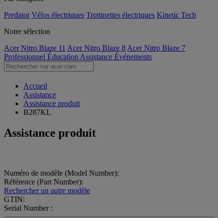
Predator
Vélos électriques
Trottinettes électriques
Kinetic Tech
Notre sélection
Acer Nitro Blaze 11
Acer Nitro Blaze 8
Acer Nitro Blaze 7
Professionnel
Éducation
Assistance
Événements
Accueil
Assistance
Assistance produit
B287KL
Assistance produit
Numéro de modèle (Model Number):
Référence (Part Number):
Rechercher un autre modèle
GTIN:
Serial Number :