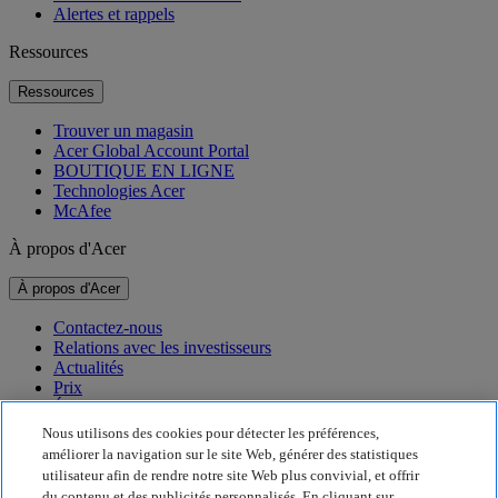
Alertes et rappels
Ressources
Ressources
Trouver un magasin
Acer Global Account Portal
BOUTIQUE EN LIGNE
Technologies Acer
McAfee
À propos d'Acer
À propos d'Acer
Contactez-nous
Relations avec les investisseurs
Actualités
Prix
Événements
Nous utilisons des cookies pour détecter les préférences,
Développement durable
améliorer la navigation sur le site Web, générer des statistiques
utilisateur afin de rendre notre site Web plus convivial, et offrir
Développement durable
du contenu et des publicités personnalisés. En cliquant sur