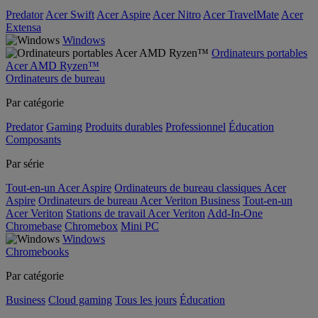
Predator
Acer Swift
Acer Aspire
Acer Nitro
Acer TravelMate
Acer
Extensa
Windows
Ordinateurs portables
Acer AMD Ryzen™
Ordinateurs de bureau
Par catégorie
Predator
Gaming
Produits durables
Professionnel
Éducation
Composants
Par série
Tout-en-un Acer Aspire
Ordinateurs de bureau classiques Acer
Aspire
Ordinateurs de bureau Acer Veriton Business
Tout-en-un
Acer Veriton
Stations de travail Acer Veriton
Add-In-One
Chromebase
Chromebox
Mini PC
Windows
Chromebooks
Par catégorie
Business
Cloud gaming
Tous les jours
Éducation