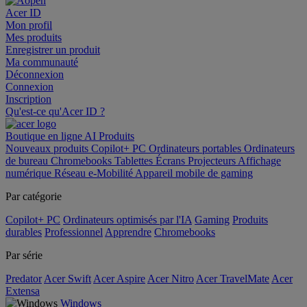
Acer ID
Mon profil
Mes produits
Enregistrer un produit
Ma communauté
Déconnexion
Connexion
Inscription
Qu'est-ce qu'Acer ID ?
Boutique en ligne
AI
Produits
Nouveaux produits
Copilot+ PC
Ordinateurs portables
Ordinateurs
de bureau
Chromebooks
Tablettes
Écrans
Projecteurs
Affichage
numérique
Réseau
e-Mobilité
Appareil mobile de gaming
Par catégorie
Copilot+ PC
Ordinateurs optimisés par l'IA
Gaming
Produits
durables
Professionnel
Apprendre
Chromebooks
Par série
Predator
Acer Swift
Acer Aspire
Acer Nitro
Acer TravelMate
Acer
Extensa
Windows