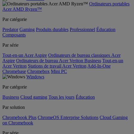
Ordinateurs portables
Acer AMD Ryzen™
Par catégorie
Predator
Gaming
Produits durables
Professionnel
Éducation
Composants
Par série
Tout-en-un Acer Aspire
Ordinateurs de bureau classiques Acer
Aspire
Ordinateurs de bureau Acer Veriton Business
Tout-en-un
Acer Veriton
Stations de travail Acer Veriton
Add-In-One
Chromebase
Chromebox
Mini PC
Windows
Par catégorie
Business
Cloud gaming
Tous les jours
Éducation
Par solution
Chromebook Plus
ChromeOS Enterprise Solutions
Cloud Gaming
on Chromebook
Par série