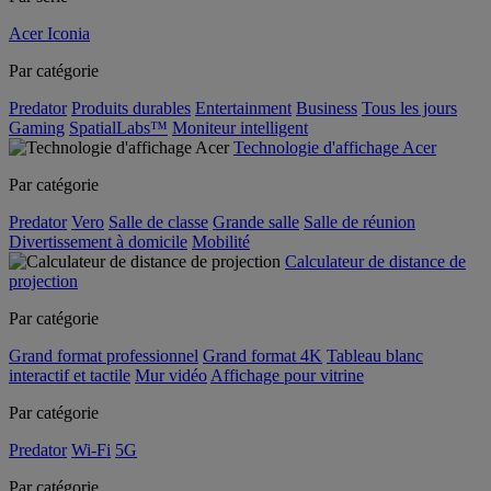
Acer Iconia
Par catégorie
Predator
Produits durables
Entertainment
Business
Tous les jours
Gaming
SpatialLabs™
Moniteur intelligent
Technologie d'affichage Acer
Par catégorie
Predator
Vero
Salle de classe
Grande salle
Salle de réunion
Divertissement à domicile
Mobilité
Calculateur de distance de
projection
Par catégorie
Grand format professionnel
Grand format 4K
Tableau blanc
interactif et tactile
Mur vidéo
Affichage pour vitrine
Par catégorie
Predator
Wi-Fi
5G
Par catégorie