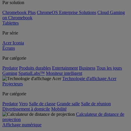
Par solution
Chromebook Plus
ChromeOS Enterprise Solutions
Cloud Gaming
on Chromebook
Tablettes
Par série
Acer Iconia
Écrans
Par catégorie
Predator
Produits durables
Entertainment
Business
Tous les jours
Gaming
SpatialLabs™
Moniteur intelligent
Technologie d'affichage Acer
Projecteurs
Par catégorie
Predator
Vero
Salle de classe
Grande salle
Salle de réunion
Divertissement à domicile
Mobilité
Calculateur de distance de
projection
Affichage numérique