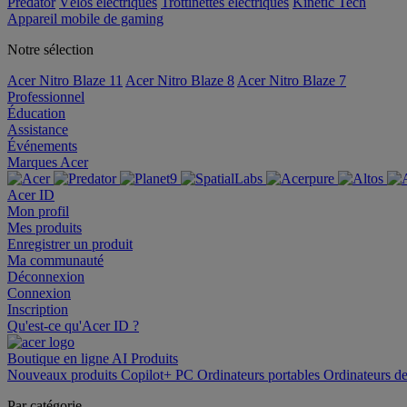
Predator
Vélos électriques
Trottinettes électriques
Kinetic Tech
Appareil mobile de gaming
Notre sélection
Acer Nitro Blaze 11
Acer Nitro Blaze 8
Acer Nitro Blaze 7
Professionnel
Éducation
Assistance
Événements
Marques Acer
Acer ID
Mon profil
Mes produits
Enregistrer un produit
Ma communauté
Déconnexion
Connexion
Inscription
Qu'est-ce qu'Acer ID ?
Boutique en ligne
AI
Produits
Nouveaux produits
Copilot+ PC
Ordinateurs portables
Ordinateurs d
Par catégorie