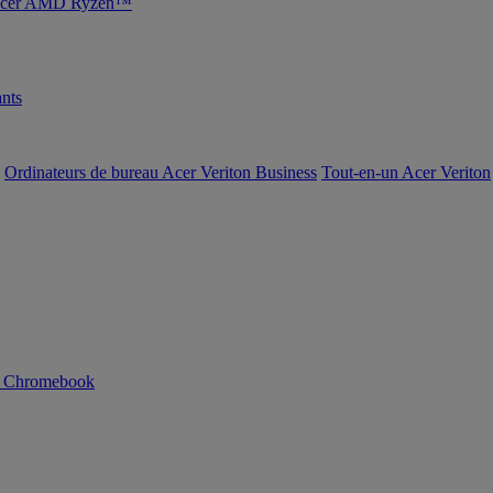
s Acer AMD Ryzen™
nts
Ordinateurs de bureau Acer Veriton Business
Tout-en-un Acer Veriton
n Chromebook