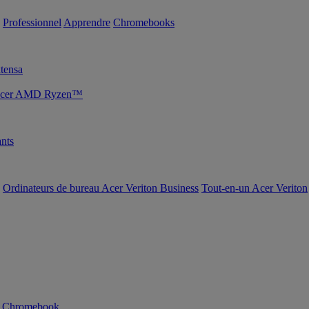
Professionnel
Apprendre
Chromebooks
tensa
s Acer AMD Ryzen™
nts
Ordinateurs de bureau Acer Veriton Business
Tout-en-un Acer Veriton
n Chromebook