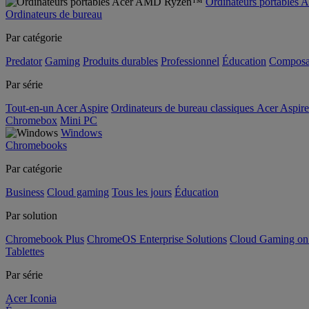
Ordinateurs portable
Ordinateurs de bureau
Par catégorie
Predator
Gaming
Produits durables
Professionnel
Éducation
Composa
Par série
Tout-en-un Acer Aspire
Ordinateurs de bureau classiques Acer Aspire
Chromebox
Mini PC
Windows
Chromebooks
Par catégorie
Business
Cloud gaming
Tous les jours
Éducation
Par solution
Chromebook Plus
ChromeOS Enterprise Solutions
Cloud Gaming o
Tablettes
Par série
Acer Iconia