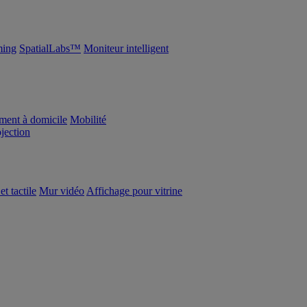
ing
SpatialLabs™
Moniteur intelligent
ement à domicile
Mobilité
ojection
et tactile
Mur vidéo
Affichage pour vitrine