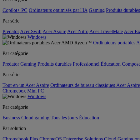
Copilot+ PC
Ordinateurs optimisés par l'IA
Gaming
Produits durables
Par série
Predator
Acer Swift
Acer Aspire
Acer Nitro
Acer TravelMate
Acer Ex
Windows
Ordinateurs portable
Par catégorie
Predator
Gaming
Produits durables
Professionnel
Éducation
Composa
Par série
Tout-en-un Acer Aspire
Ordinateurs de bureau classiques Acer Aspire
Chromebox
Mini PC
Windows
Par catégorie
Business
Cloud gaming
Tous les jours
Éducation
Par solution
Chromebook Plus
ChromeOS Enterprise Solutions
Cloud Gaming o