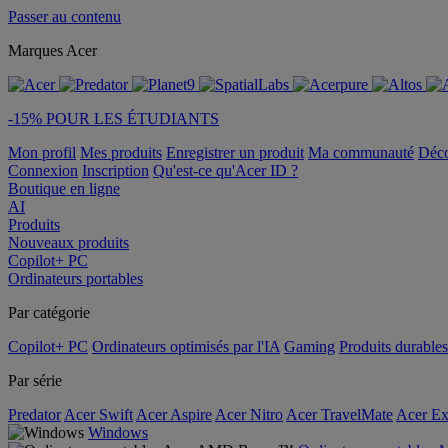
Passer au contenu
Marques Acer
-15% POUR LES ÉTUDIANTS
Mon profil
Mes produits
Enregistrer un produit
Ma communauté
Déc
Connexion
Inscription
Qu'est-ce qu'Acer ID ?
Boutique en ligne
AI
Produits
Nouveaux produits
Copilot+ PC
Ordinateurs portables
Par catégorie
Copilot+ PC
Ordinateurs optimisés par l'IA
Gaming
Produits durables
Par série
Predator
Acer Swift
Acer Aspire
Acer Nitro
Acer TravelMate
Acer Ex
Windows