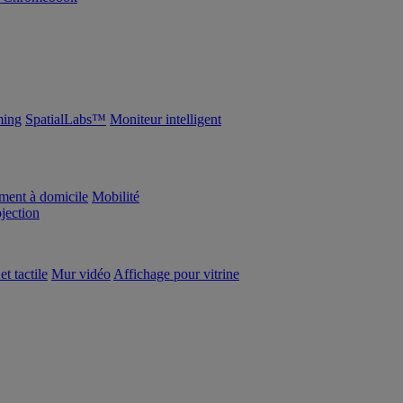
ing
SpatialLabs™
Moniteur intelligent
ement à domicile
Mobilité
ojection
et tactile
Mur vidéo
Affichage pour vitrine