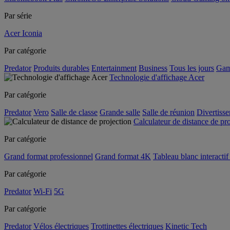
Par série
Acer Iconia
Par catégorie
Predator
Produits durables
Entertainment
Business
Tous les jours
Gam
Technologie d'affichage Acer
Par catégorie
Predator
Vero
Salle de classe
Grande salle
Salle de réunion
Divertiss
Calculateur de distance de pr
Par catégorie
Grand format professionnel
Grand format 4K
Tableau blanc interactif 
Par catégorie
Predator
Wi-Fi
5G
Par catégorie
Predator
Vélos électriques
Trottinettes électriques
Kinetic Tech