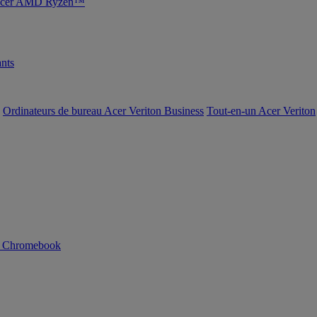
s Acer AMD Ryzen™
nts
Ordinateurs de bureau Acer Veriton Business
Tout-en-un Acer Veriton
n Chromebook