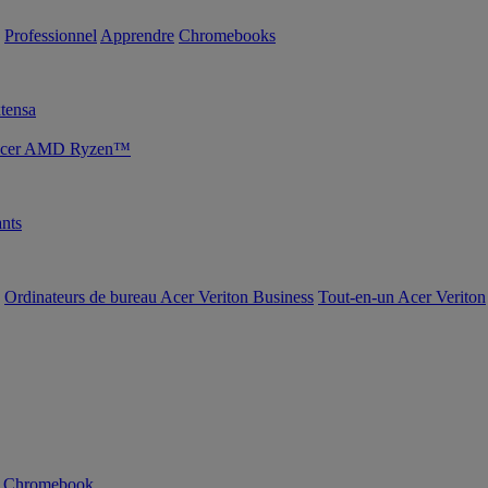
Professionnel
Apprendre
Chromebooks
tensa
s Acer AMD Ryzen™
nts
Ordinateurs de bureau Acer Veriton Business
Tout-en-un Acer Veriton
n Chromebook