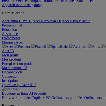
Predator
Vélos électriques
Trottinettes électriques
Kinetic Tech
Appareil mobile de gaming
Notre sélection
Acer Nitro Blaze 11
Acer Nitro Blaze 8
Acer Nitro Blaze 7
Professionnel
Éducation
Assistance
Événements
Marques Acer
Acer ID
Mon profil
Mes produits
Enregistrer un produit
Ma communauté
Déconnexion
Connexion
Inscription
Qu'est-ce qu'Acer ID ?
Boutique en ligne
AI
Produits
Nouveaux produits
Copilot+ PC
Ordinateurs portables
Ordinateurs d
Par catégorie