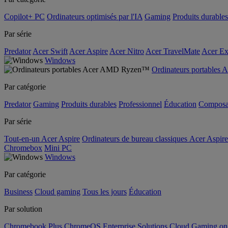
Copilot+ PC
Ordinateurs optimisés par l'IA
Gaming
Produits durables
Par série
Predator
Acer Swift
Acer Aspire
Acer Nitro
Acer TravelMate
Acer Ex
Windows
Ordinateurs portable
Par catégorie
Predator
Gaming
Produits durables
Professionnel
Éducation
Composa
Par série
Tout-en-un Acer Aspire
Ordinateurs de bureau classiques Acer Aspire
Chromebox
Mini PC
Windows
Par catégorie
Business
Cloud gaming
Tous les jours
Éducation
Par solution
Chromebook Plus
ChromeOS Enterprise Solutions
Cloud Gaming o