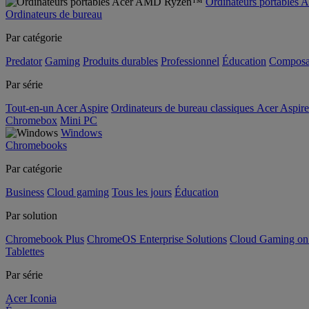
Ordinateurs portable
Ordinateurs de bureau
Par catégorie
Predator
Gaming
Produits durables
Professionnel
Éducation
Composa
Par série
Tout-en-un Acer Aspire
Ordinateurs de bureau classiques Acer Aspire
Chromebox
Mini PC
Windows
Chromebooks
Par catégorie
Business
Cloud gaming
Tous les jours
Éducation
Par solution
Chromebook Plus
ChromeOS Enterprise Solutions
Cloud Gaming o
Tablettes
Par série
Acer Iconia