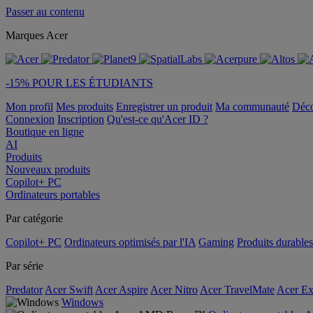
Passer au contenu
Marques Acer
-15% POUR LES ÉTUDIANTS
Mon profil
Mes produits
Enregistrer un produit
Ma communauté
Déc
Connexion
Inscription
Qu'est-ce qu'Acer ID ?
Boutique en ligne
AI
Produits
Nouveaux produits
Copilot+ PC
Ordinateurs portables
Par catégorie
Copilot+ PC
Ordinateurs optimisés par l'IA
Gaming
Produits durables
Par série
Predator
Acer Swift
Acer Aspire
Acer Nitro
Acer TravelMate
Acer Ex
Windows