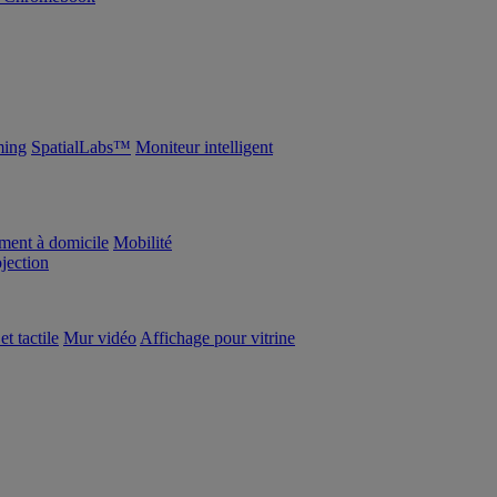
ing
SpatialLabs™
Moniteur intelligent
ement à domicile
Mobilité
ojection
et tactile
Mur vidéo
Affichage pour vitrine