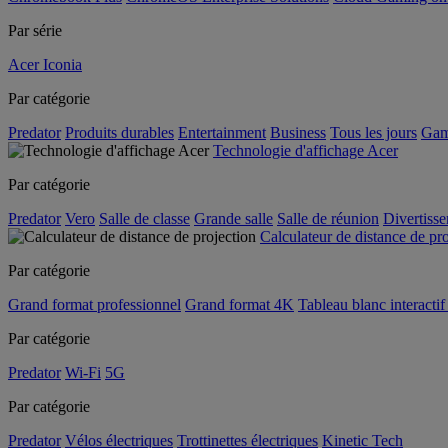
Par série
Acer Iconia
Par catégorie
Predator
Produits durables
Entertainment
Business
Tous les jours
Gam
Technologie d'affichage Acer
Par catégorie
Predator
Vero
Salle de classe
Grande salle
Salle de réunion
Divertiss
Calculateur de distance de pr
Par catégorie
Grand format professionnel
Grand format 4K
Tableau blanc interactif 
Par catégorie
Predator
Wi-Fi
5G
Par catégorie
Predator
Vélos électriques
Trottinettes électriques
Kinetic Tech