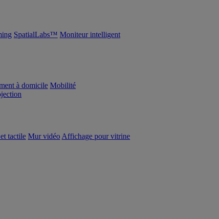
ing
SpatialLabs™
Moniteur intelligent
ement à domicile
Mobilité
ojection
et tactile
Mur vidéo
Affichage pour vitrine