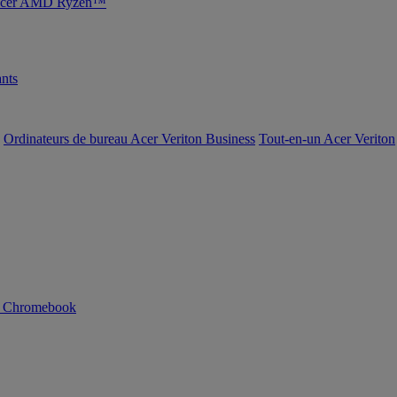
s Acer AMD Ryzen™
nts
Ordinateurs de bureau Acer Veriton Business
Tout-en-un Acer Veriton
n Chromebook