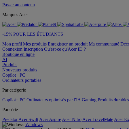
Passer au contenu
Marques Acer
-15% POUR LES ÉTUDIANTS
Mon profil
Mes produits
Enregistrer un produit
Ma communauté
Déc
Connexion
Inscription
Qu'est-ce qu'Acer ID ?
Boutique en ligne
AI
Produits
Nouveaux produits
Copilot+ PC
Ordinateurs portables
Par catégorie
Copilot+ PC
Ordinateurs optimisés par l'IA
Gaming
Produits durables
Par série
Predator
Acer Swift
Acer Aspire
Acer Nitro
Acer TravelMate
Acer Ex
Windows