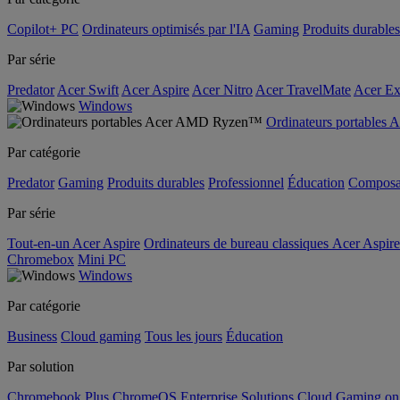
Copilot+ PC
Ordinateurs optimisés par l'IA
Gaming
Produits durables
Par série
Predator
Acer Swift
Acer Aspire
Acer Nitro
Acer TravelMate
Acer Ex
Windows
Ordinateurs portable
Par catégorie
Predator
Gaming
Produits durables
Professionnel
Éducation
Composa
Par série
Tout-en-un Acer Aspire
Ordinateurs de bureau classiques Acer Aspire
Chromebox
Mini PC
Windows
Par catégorie
Business
Cloud gaming
Tous les jours
Éducation
Par solution
Chromebook Plus
ChromeOS Enterprise Solutions
Cloud Gaming o