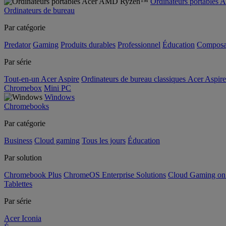
Ordinateurs portable
Ordinateurs de bureau
Par catégorie
Predator
Gaming
Produits durables
Professionnel
Éducation
Composa
Par série
Tout-en-un Acer Aspire
Ordinateurs de bureau classiques Acer Aspire
Chromebox
Mini PC
Windows
Chromebooks
Par catégorie
Business
Cloud gaming
Tous les jours
Éducation
Par solution
Chromebook Plus
ChromeOS Enterprise Solutions
Cloud Gaming o
Tablettes
Par série
Acer Iconia