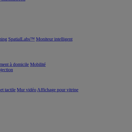
ing
SpatialLabs™
Moniteur intelligent
ement à domicile
Mobilité
ojection
et tactile
Mur vidéo
Affichage pour vitrine