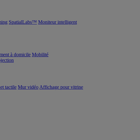
ing
SpatialLabs™
Moniteur intelligent
ement à domicile
Mobilité
ojection
et tactile
Mur vidéo
Affichage pour vitrine