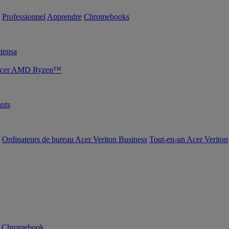
Professionnel
Apprendre
Chromebooks
tensa
s Acer AMD Ryzen™
nts
Ordinateurs de bureau Acer Veriton Business
Tout-en-un Acer Veriton
n Chromebook