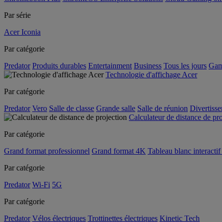
Par série
Acer Iconia
Par catégorie
Predator
Produits durables
Entertainment
Business
Tous les jours
Gam
Technologie d'affichage Acer
Par catégorie
Predator
Vero
Salle de classe
Grande salle
Salle de réunion
Divertiss
Calculateur de distance de pr
Par catégorie
Grand format professionnel
Grand format 4K
Tableau blanc interactif 
Par catégorie
Predator
Wi-Fi
5G
Par catégorie
Predator
Vélos électriques
Trottinettes électriques
Kinetic Tech