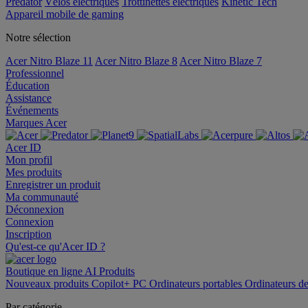
Predator
Vélos électriques
Trottinettes électriques
Kinetic Tech
Appareil mobile de gaming
Notre sélection
Acer Nitro Blaze 11
Acer Nitro Blaze 8
Acer Nitro Blaze 7
Professionnel
Éducation
Assistance
Événements
Marques Acer
Acer ID
Mon profil
Mes produits
Enregistrer un produit
Ma communauté
Déconnexion
Connexion
Inscription
Qu'est-ce qu'Acer ID ?
Boutique en ligne
AI
Produits
Nouveaux produits
Copilot+ PC
Ordinateurs portables
Ordinateurs d
Par catégorie