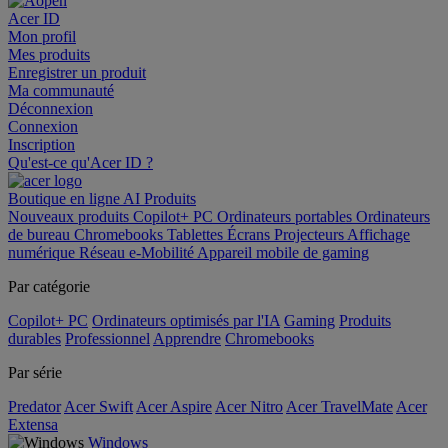
Acer ID
Mon profil
Mes produits
Enregistrer un produit
Ma communauté
Déconnexion
Connexion
Inscription
Qu'est-ce qu'Acer ID ?
Boutique en ligne
AI
Produits
Nouveaux produits
Copilot+ PC
Ordinateurs portables
Ordinateurs
de bureau
Chromebooks
Tablettes
Écrans
Projecteurs
Affichage
numérique
Réseau
e-Mobilité
Appareil mobile de gaming
Par catégorie
Copilot+ PC
Ordinateurs optimisés par l'IA
Gaming
Produits
durables
Professionnel
Apprendre
Chromebooks
Par série
Predator
Acer Swift
Acer Aspire
Acer Nitro
Acer TravelMate
Acer
Extensa
Windows