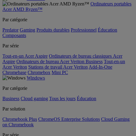
Ordinateurs portables
Acer AMD Ryzen™
Par catégorie
Predator
Gaming
Produits durables
Professionnel
Éducation
Composants
Par série
Tout-en-un Acer Aspire
Ordinateurs de bureau classiques Acer
Aspire
Ordinateurs de bureau Acer Veriton Business
Tout-en-un
Acer Veriton
Stations de travail Acer Veriton
Add-In-One
Chromebase
Chromebox
Mini PC
Windows
Par catégorie
Business
Cloud gaming
Tous les jours
Éducation
Par solution
Chromebook Plus
ChromeOS Enterprise Solutions
Cloud Gaming
on Chromebook
Par série