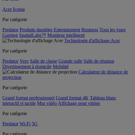
Acer Iconia
Par catégorie
Predator
Produits durables
Entertainment
Business
Tous les jours
Gaming
SpatialLabs™
Moniteur intelligent
Technologie d'affichage Acer
Par catégorie
Predator
Vero
Salle de classe
Grande salle
Salle de réunion
Divertissement à domicile
Mobilité
Calculateur de distance de
projection
Par catégorie
Grand format professionnel
Grand format 4K
Tableau blanc
interactif et tactile
Mur vidéo
Affichage pour vitrine
Par catégorie
Predator
Wi-Fi
5G
Par catégorie