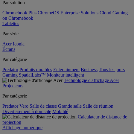
Par solution
Chromebook Plus
ChromeOS Enterprise Solutions
Cloud Gaming
on Chromebook
Tablettes
Par série
Acer Iconia
Écrans
Par catégorie
Predator
Produits durables
Entertainment
Business
Tous les jours
Gaming
SpatialLabs™
Moniteur intelligent
Technologie d'affichage Acer
Projecteurs
Par catégorie
Predator
Vero
Salle de classe
Grande salle
Salle de réunion
Divertissement à domicile
Mobilité
Calculateur de distance de
projection
Affichage numérique