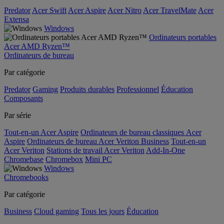
Predator
Acer Swift
Acer Aspire
Acer Nitro
Acer TravelMate
Acer
Extensa
Windows
Ordinateurs portables
Acer AMD Ryzen™
Ordinateurs de bureau
Par catégorie
Predator
Gaming
Produits durables
Professionnel
Éducation
Composants
Par série
Tout-en-un Acer Aspire
Ordinateurs de bureau classiques Acer
Aspire
Ordinateurs de bureau Acer Veriton Business
Tout-en-un
Acer Veriton
Stations de travail Acer Veriton
Add-In-One
Chromebase
Chromebox
Mini PC
Windows
Chromebooks
Par catégorie
Business
Cloud gaming
Tous les jours
Éducation