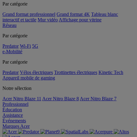
Par catégorie
Grand format professionnel
Grand format 4K
Tableau blanc
interactif et tactile
Mur vidéo
Affichage pour vitrine
Réseau
Par catégorie
Predator
Wi-Fi
5G
e-Mobilité
Par catégorie
Predator
Vélos électriques
Trottinettes électriques
Kinetic Tech
Appareil mobile de gaming
Notre sélection
Acer Nitro Blaze 11
Acer Nitro Blaze 8
Acer Nitro Blaze 7
Professionnel
Éducation
Assistance
Événements
Marques Acer