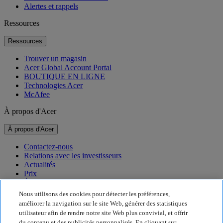
Alertes et rappels
Ressources
Ressources
Trouver un magasin
Acer Global Account Portal
BOUTIQUE EN LIGNE
Technologies Acer
McAfee
À propos d'Acer
À propos d'Acer
Contactez-nous
Relations avec les investisseurs
Actualités
Prix
Événements
Nous utilisons des cookies pour détecter les préférences,
Développement durable
améliorer la navigation sur le site Web, générer des statistiques
utilisateur afin de rendre notre site Web plus convivial, et offrir
Développement durable
du contenu et des publicités personnalisés. En cliquant sur