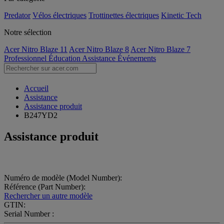
Predator
Vélos électriques
Trottinettes électriques
Kinetic Tech
Notre sélection
Acer Nitro Blaze 11
Acer Nitro Blaze 8
Acer Nitro Blaze 7
Professionnel
Éducation
Assistance
Événements
Accueil
Assistance
Assistance produit
B247YD2
Assistance produit
Numéro de modèle (Model Number):
Référence (Part Number):
Rechercher un autre modèle
GTIN:
Serial Number :