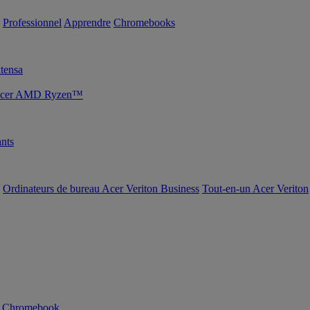
Professionnel
Apprendre
Chromebooks
tensa
s Acer AMD Ryzen™
nts
Ordinateurs de bureau Acer Veriton Business
Tout-en-un Acer Veriton
n Chromebook