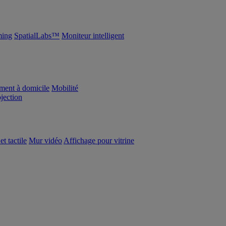
ing
SpatialLabs™
Moniteur intelligent
ement à domicile
Mobilité
ojection
et tactile
Mur vidéo
Affichage pour vitrine