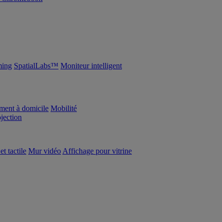
ing
SpatialLabs™
Moniteur intelligent
ement à domicile
Mobilité
ojection
et tactile
Mur vidéo
Affichage pour vitrine