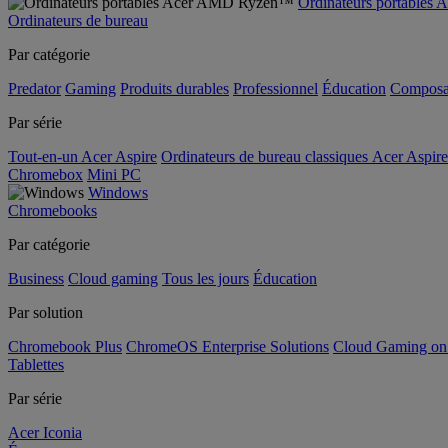
Ordinateurs portable
Ordinateurs de bureau
Par catégorie
Predator
Gaming
Produits durables
Professionnel
Éducation
Composa
Par série
Tout-en-un Acer Aspire
Ordinateurs de bureau classiques Acer Aspire
Chromebox
Mini PC
Windows
Chromebooks
Par catégorie
Business
Cloud gaming
Tous les jours
Éducation
Par solution
Chromebook Plus
ChromeOS Enterprise Solutions
Cloud Gaming o
Tablettes
Par série
Acer Iconia