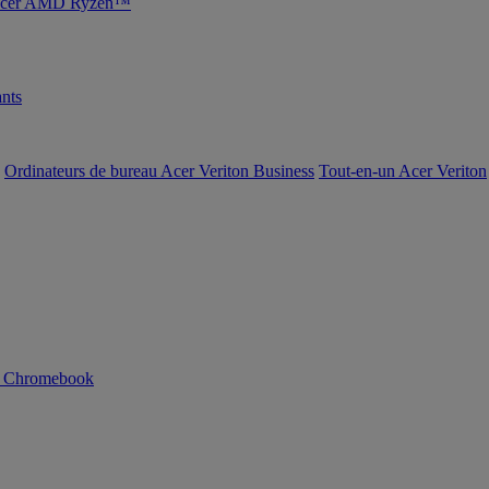
s Acer AMD Ryzen™
nts
Ordinateurs de bureau Acer Veriton Business
Tout-en-un Acer Veriton
n Chromebook