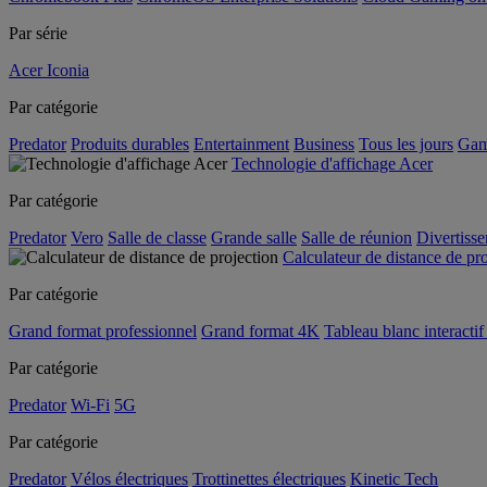
Par série
Acer Iconia
Par catégorie
Predator
Produits durables
Entertainment
Business
Tous les jours
Gam
Technologie d'affichage Acer
Par catégorie
Predator
Vero
Salle de classe
Grande salle
Salle de réunion
Divertiss
Calculateur de distance de pr
Par catégorie
Grand format professionnel
Grand format 4K
Tableau blanc interactif 
Par catégorie
Predator
Wi-Fi
5G
Par catégorie
Predator
Vélos électriques
Trottinettes électriques
Kinetic Tech