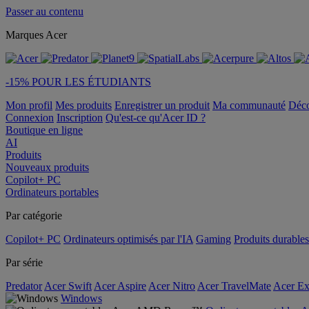
Passer au contenu
Marques Acer
-15% POUR LES ÉTUDIANTS
Mon profil
Mes produits
Enregistrer un produit
Ma communauté
Déc
Connexion
Inscription
Qu'est-ce qu'Acer ID ?
Boutique en ligne
AI
Produits
Nouveaux produits
Copilot+ PC
Ordinateurs portables
Par catégorie
Copilot+ PC
Ordinateurs optimisés par l'IA
Gaming
Produits durables
Par série
Predator
Acer Swift
Acer Aspire
Acer Nitro
Acer TravelMate
Acer Ex
Windows