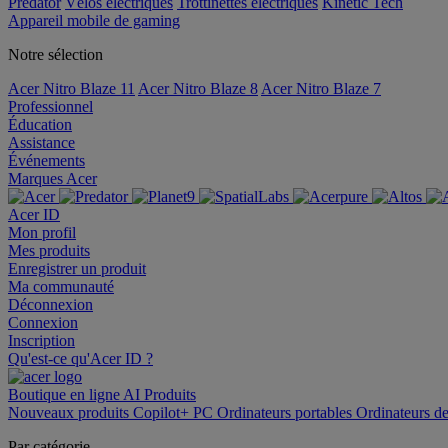
Predator
Vélos électriques
Trottinettes électriques
Kinetic Tech
Appareil mobile de gaming
Notre sélection
Acer Nitro Blaze 11
Acer Nitro Blaze 8
Acer Nitro Blaze 7
Professionnel
Éducation
Assistance
Événements
Marques Acer
Acer ID
Mon profil
Mes produits
Enregistrer un produit
Ma communauté
Déconnexion
Connexion
Inscription
Qu'est-ce qu'Acer ID ?
Boutique en ligne
AI
Produits
Nouveaux produits
Copilot+ PC
Ordinateurs portables
Ordinateurs d
Par catégorie