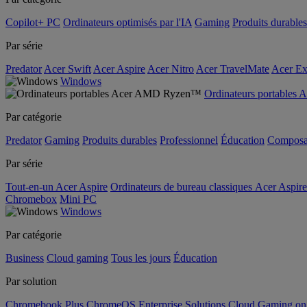
Copilot+ PC
Ordinateurs optimisés par l'IA
Gaming
Produits durables
Par série
Predator
Acer Swift
Acer Aspire
Acer Nitro
Acer TravelMate
Acer Ex
Windows
Ordinateurs portable
Par catégorie
Predator
Gaming
Produits durables
Professionnel
Éducation
Composa
Par série
Tout-en-un Acer Aspire
Ordinateurs de bureau classiques Acer Aspire
Chromebox
Mini PC
Windows
Par catégorie
Business
Cloud gaming
Tous les jours
Éducation
Par solution
Chromebook Plus
ChromeOS Enterprise Solutions
Cloud Gaming o