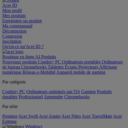
Acer ID
Mon profil
Mes produits
Enregistrer un produit
Ma communauté
Déconnexion
Connexion
Inscription
Qu'est-ce qu'Acer ID ?
Boutique en ligne
AI
Produits
Nouveaux produits
Copilot+ PC
Ordinateurs portables
Ordinateurs
de bureau
Chromebooks
Tablettes
Écrans
Projecteurs
Affichage
numérique
Réseau
e-Mobilité
Appareil mobile de gaming
Par catégorie
Copilot+ PC
Ordinateurs optimisés par l'IA
Gaming
Produits
durables
Professionnel
Apprendre
Chromebooks
Par série
Predator
Acer Swift
Acer Aspire
Acer Nitro
Acer TravelMate
Acer
Extensa
Windows