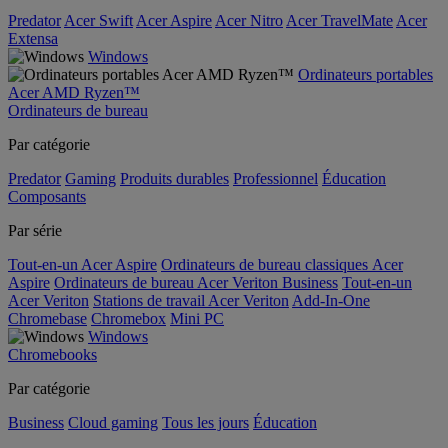
Predator
Acer Swift
Acer Aspire
Acer Nitro
Acer TravelMate
Acer
Extensa
Windows
Ordinateurs portables
Acer AMD Ryzen™
Ordinateurs de bureau
Par catégorie
Predator
Gaming
Produits durables
Professionnel
Éducation
Composants
Par série
Tout-en-un Acer Aspire
Ordinateurs de bureau classiques Acer
Aspire
Ordinateurs de bureau Acer Veriton Business
Tout-en-un
Acer Veriton
Stations de travail Acer Veriton
Add-In-One
Chromebase
Chromebox
Mini PC
Windows
Chromebooks
Par catégorie
Business
Cloud gaming
Tous les jours
Éducation