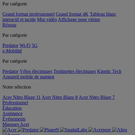
Par catégorie
Grand format professionnel
Grand format 4K
Tableau blanc
interactif et tactile
Mur vidéo
Affichage pour vitrine
Réseau
Par catégorie
Predator
Wi-Fi
5G
e-Mobilité
Par catégorie
Predator
Vélos électriques
Trottinettes électriques
Kinetic Tech
Appareil mobile de gaming
Notre sélection
Acer Nitro Blaze 11
Acer Nitro Blaze 8
Acer Nitro Blaze 7
Professionnel
Éducation
Assistance
Événements
Marques Acer