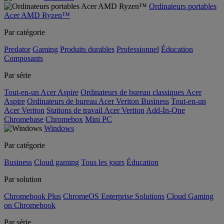
Ordinateurs portables
Acer AMD Ryzen™
Par catégorie
Predator
Gaming
Produits durables
Professionnel
Éducation
Composants
Par série
Tout-en-un Acer Aspire
Ordinateurs de bureau classiques Acer
Aspire
Ordinateurs de bureau Acer Veriton Business
Tout-en-un
Acer Veriton
Stations de travail Acer Veriton
Add-In-One
Chromebase
Chromebox
Mini PC
Windows
Par catégorie
Business
Cloud gaming
Tous les jours
Éducation
Par solution
Chromebook Plus
ChromeOS Enterprise Solutions
Cloud Gaming
on Chromebook
Par série