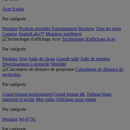
Acer Iconia
Par catégorie
Predator
Produits durables
Entertainment
Business
Tous les jours
Gaming
SpatialLabs™
Moniteur intelligent
Technologie d'affichage Acer
Par catégorie
Predator
Vero
Salle de classe
Grande salle
Salle de réunion
Divertissement à domicile
Mobilité
Calculateur de distance de
projection
Par catégorie
Grand format professionnel
Grand format 4K
Tableau blanc
interactif et tactile
Mur vidéo
Affichage pour vitrine
Par catégorie
Predator
Wi-Fi
5G
Par catégorie