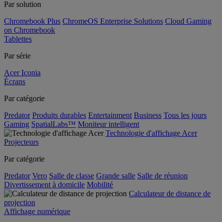
Par solution
Chromebook Plus
ChromeOS Enterprise Solutions
Cloud Gaming
on Chromebook
Tablettes
Par série
Acer Iconia
Écrans
Par catégorie
Predator
Produits durables
Entertainment
Business
Tous les jours
Gaming
SpatialLabs™
Moniteur intelligent
Technologie d'affichage Acer
Projecteurs
Par catégorie
Predator
Vero
Salle de classe
Grande salle
Salle de réunion
Divertissement à domicile
Mobilité
Calculateur de distance de
projection
Affichage numérique