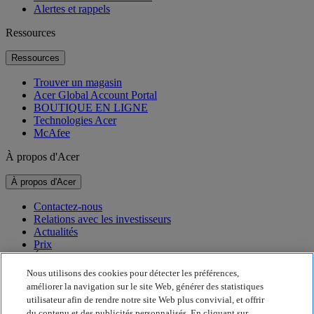
Alertes et rappels
Ressources
Ressources
Trouver un magasin
Acer Global Account Portal
BOUTIQUE EN LIGNE
Technologies Acer
McAfee
À propos d'Acer
À propos d'Acer
Contactez-nous
Relations avec les investisseurs
Actualités
Prix
Événements
Nous utilisons des cookies pour détecter les préférences,
Développement durable
améliorer la navigation sur le site Web, générer des statistiques
utilisateur afin de rendre notre site Web plus convivial, et offrir
Développement durable
du contenu et des publicités personnalisés. En cliquant sur