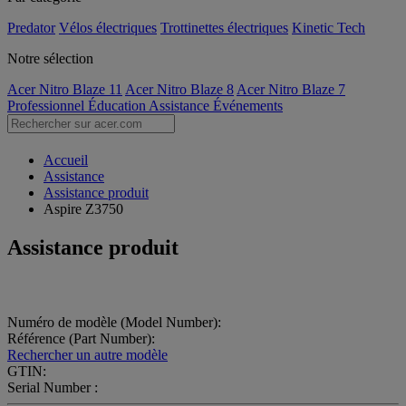
Predator
Vélos électriques
Trottinettes électriques
Kinetic Tech
Notre sélection
Acer Nitro Blaze 11
Acer Nitro Blaze 8
Acer Nitro Blaze 7
Professionnel
Éducation
Assistance
Événements
Accueil
Assistance
Assistance produit
Aspire Z3750
Assistance produit
Numéro de modèle (Model Number):
Référence (Part Number):
Rechercher un autre modèle
GTIN:
Serial Number :