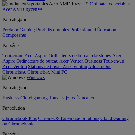
Ordinateurs portables
Acer AMD Ryzen™
Par catégorie
Predator
Gaming
Produits durables
Professionnel
Éducation
Composants
Par série
Tout-en-un Acer Aspire
Ordinateurs de bureau classiques Acer
Aspire
Ordinateurs de bureau Acer Veriton Business
Tout-en-un
Acer Veriton
Stations de travail Acer Veriton
Add-In-One
Chromebase
Chromebox
Mini PC
Windows
Par catégorie
Business
Cloud gaming
Tous les jours
Éducation
Par solution
Chromebook Plus
ChromeOS Enterprise Solutions
Cloud Gaming
on Chromebook
Par série