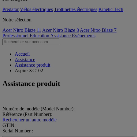
Predator
Vélos électriques
Trottinettes électriques
Kinetic Tech
Notre sélection
Acer Nitro Blaze 11
Acer Nitro Blaze 8
Acer Nitro Blaze 7
Professionnel
Éducation
Assistance
Événements
Accueil
Assistance
Assistance produit
Aspire XC102
Assistance produit
Numéro de modèle (Model Number):
Référence (Part Number):
Rechercher un autre modèle
GTIN:
Serial Number :