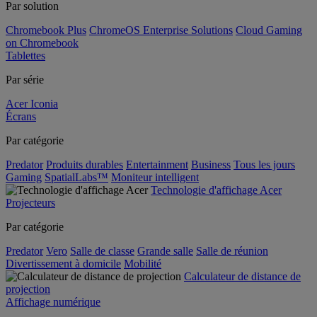
Par solution
Chromebook Plus
ChromeOS Enterprise Solutions
Cloud Gaming
on Chromebook
Tablettes
Par série
Acer Iconia
Écrans
Par catégorie
Predator
Produits durables
Entertainment
Business
Tous les jours
Gaming
SpatialLabs™
Moniteur intelligent
Technologie d'affichage Acer
Projecteurs
Par catégorie
Predator
Vero
Salle de classe
Grande salle
Salle de réunion
Divertissement à domicile
Mobilité
Calculateur de distance de
projection
Affichage numérique