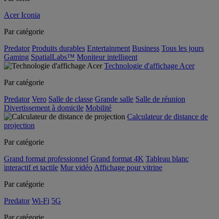
Acer Iconia
Par catégorie
Predator
Produits durables
Entertainment
Business
Tous les jours
Gaming
SpatialLabs™
Moniteur intelligent
Technologie d'affichage Acer
Par catégorie
Predator
Vero
Salle de classe
Grande salle
Salle de réunion
Divertissement à domicile
Mobilité
Calculateur de distance de
projection
Par catégorie
Grand format professionnel
Grand format 4K
Tableau blanc
interactif et tactile
Mur vidéo
Affichage pour vitrine
Par catégorie
Predator
Wi-Fi
5G
Par catégorie