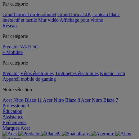
Par catégorie
Grand format professionnel
Grand format 4K
Tableau blanc
interactif et tactile
Mur vidéo
Affichage pour vitrine
Réseau
Par catégorie
Predator
Wi-Fi
5G
e-Mobilité
Par catégorie
Predator
Vélos électriques
Trottinettes électriques
Kinetic Tech
Appareil mobile de gaming
Notre sélection
Acer Nitro Blaze 11
Acer Nitro Blaze 8
Acer Nitro Blaze 7
Professionnel
Éducation
Assistance
Événements
Marques Acer