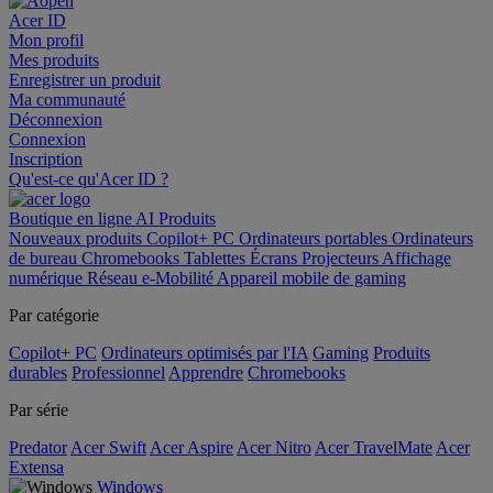
Acer ID
Mon profil
Mes produits
Enregistrer un produit
Ma communauté
Déconnexion
Connexion
Inscription
Qu'est-ce qu'Acer ID ?
Boutique en ligne
AI
Produits
Nouveaux produits
Copilot+ PC
Ordinateurs portables
Ordinateurs
de bureau
Chromebooks
Tablettes
Écrans
Projecteurs
Affichage
numérique
Réseau
e-Mobilité
Appareil mobile de gaming
Par catégorie
Copilot+ PC
Ordinateurs optimisés par l'IA
Gaming
Produits
durables
Professionnel
Apprendre
Chromebooks
Par série
Predator
Acer Swift
Acer Aspire
Acer Nitro
Acer TravelMate
Acer
Extensa
Windows