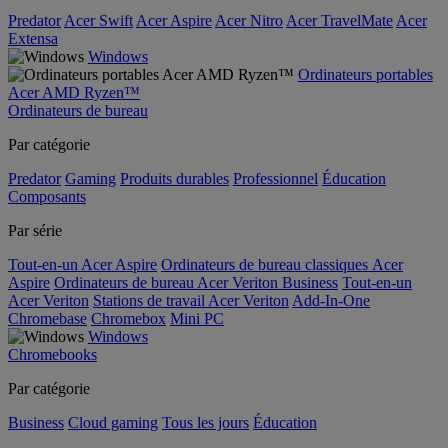
Predator
Acer Swift
Acer Aspire
Acer Nitro
Acer TravelMate
Acer
Extensa
Windows
Ordinateurs portables
Acer AMD Ryzen™
Ordinateurs de bureau
Par catégorie
Predator
Gaming
Produits durables
Professionnel
Éducation
Composants
Par série
Tout-en-un Acer Aspire
Ordinateurs de bureau classiques Acer
Aspire
Ordinateurs de bureau Acer Veriton Business
Tout-en-un
Acer Veriton
Stations de travail Acer Veriton
Add-In-One
Chromebase
Chromebox
Mini PC
Windows
Chromebooks
Par catégorie
Business
Cloud gaming
Tous les jours
Éducation