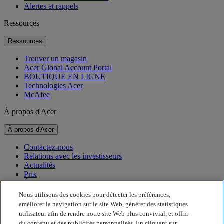
Alertes et rappels
Ressources
Ressources
Trouver un magasin
Acer Global Account Portal
BOUTIQUE EN LIGNE
Technologies Acer
McAfee
À propos d'Acer
À propos d'Acer
Contactez-nous
Relations avec les investisseurs
Actualités
Prix
Événements
Nous utilisons des cookies pour détecter les préférences,
Développement durable
améliorer la navigation sur le site Web, générer des statistiques
utilisateur afin de rendre notre site Web plus convivial, et offrir
Développement durable
du contenu et des publicités personnalisés. En cliquant sur