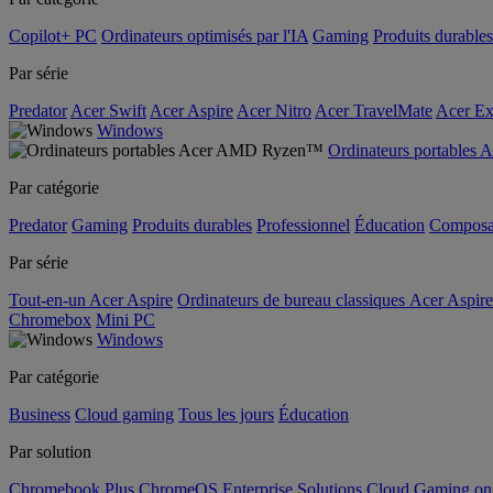
Copilot+ PC
Ordinateurs optimisés par l'IA
Gaming
Produits durables
Par série
Predator
Acer Swift
Acer Aspire
Acer Nitro
Acer TravelMate
Acer Ex
Windows
Ordinateurs portable
Par catégorie
Predator
Gaming
Produits durables
Professionnel
Éducation
Composa
Par série
Tout-en-un Acer Aspire
Ordinateurs de bureau classiques Acer Aspire
Chromebox
Mini PC
Windows
Par catégorie
Business
Cloud gaming
Tous les jours
Éducation
Par solution
Chromebook Plus
ChromeOS Enterprise Solutions
Cloud Gaming o