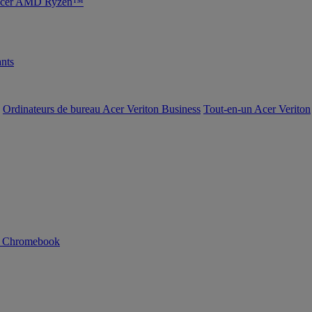
s Acer AMD Ryzen™
nts
Ordinateurs de bureau Acer Veriton Business
Tout-en-un Acer Veriton
n Chromebook