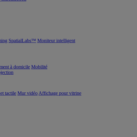
ing
SpatialLabs™
Moniteur intelligent
ement à domicile
Mobilité
ojection
et tactile
Mur vidéo
Affichage pour vitrine