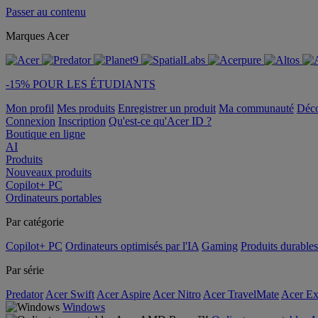
Passer au contenu
Marques Acer
-15% POUR LES ÉTUDIANTS
Mon profil
Mes produits
Enregistrer un produit
Ma communauté
Déc
Connexion
Inscription
Qu'est-ce qu'Acer ID ?
Boutique en ligne
AI
Produits
Nouveaux produits
Copilot+ PC
Ordinateurs portables
Par catégorie
Copilot+ PC
Ordinateurs optimisés par l'IA
Gaming
Produits durables
Par série
Predator
Acer Swift
Acer Aspire
Acer Nitro
Acer TravelMate
Acer Ex
Windows