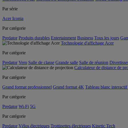
Par série
Acer Iconia
Par catégorie
Predator
Produits durables
Entertainment
Business
Tous les jours
Gam
Technologie d'affichage Acer
Par catégorie
Predator
Vero
Salle de classe
Grande salle
Salle de réunion
Divertiss
Calculateur de distance de pr
Par catégorie
Grand format professionnel
Grand format 4K
Tableau blanc interactif 
Par catégorie
Predator
Wi-Fi
5G
Par catégorie
Predator
Vélos électriques
Trottinettes électriques
Kinetic Tech