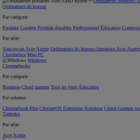
Ordinateurs portable
Ordinateurs de bureau
Par catégorie
Predator
Gaming
Produits durables
Professionnel
Éducation
Composa
Par série
Tout-en-un Acer Aspire
Ordinateurs de bureau classiques Acer Aspire
Chromebox
Mini PC
Windows
Chromebooks
Par catégorie
Business
Cloud gaming
Tous les jours
Éducation
Par solution
Chromebook Plus
ChromeOS Enterprise Solutions
Cloud Gaming o
Tablettes
Par série
Acer Iconia