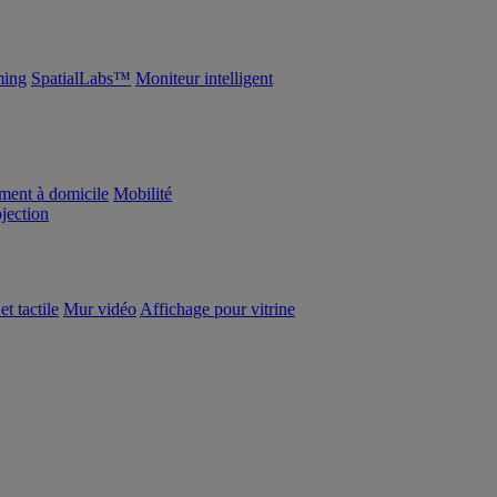
ing
SpatialLabs™
Moniteur intelligent
ement à domicile
Mobilité
ojection
et tactile
Mur vidéo
Affichage pour vitrine