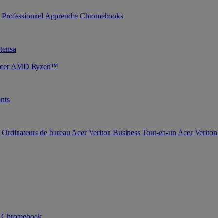
Professionnel
Apprendre
Chromebooks
tensa
s Acer AMD Ryzen™
nts
Ordinateurs de bureau Acer Veriton Business
Tout-en-un Acer Veriton
n Chromebook