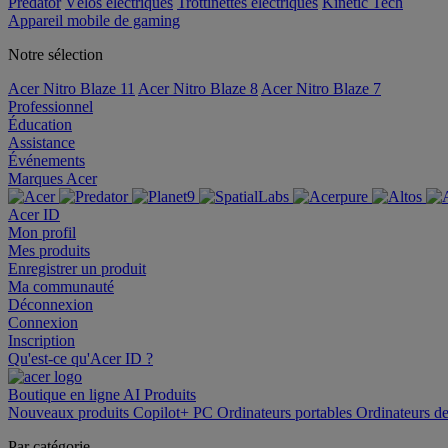
Predator
Vélos électriques
Trottinettes électriques
Kinetic Tech
Appareil mobile de gaming
Notre sélection
Acer Nitro Blaze 11
Acer Nitro Blaze 8
Acer Nitro Blaze 7
Professionnel
Éducation
Assistance
Événements
Marques Acer
Acer ID
Mon profil
Mes produits
Enregistrer un produit
Ma communauté
Déconnexion
Connexion
Inscription
Qu'est-ce qu'Acer ID ?
Boutique en ligne
AI
Produits
Nouveaux produits
Copilot+ PC
Ordinateurs portables
Ordinateurs d
Par catégorie